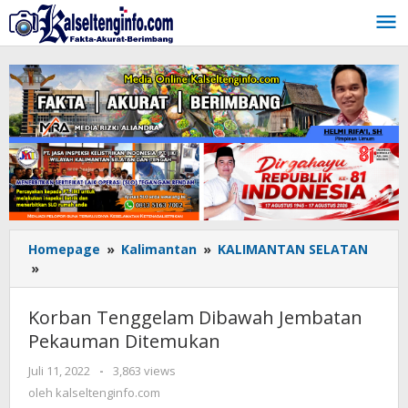
Lewati
ke
konten
Homepage
»
Kalimantan
»
KALIMANTAN SELATAN
»
Korban
Tenggelam
Dibawah
Korban Tenggelam Dibawah Jembatan
Jembatan
Pekauman Ditemukan
Pekauman
Ditemukan
Juli 11, 2022
oleh
-
3,863 views
kalseltenginfo.com
oleh
kalseltenginfo.com