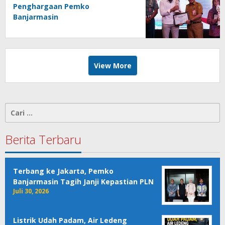
Penghargaan Pemko
Banjarmasin
View More
Cari
untuk:
Berita Terbaru
Terbang ke Jakarta, Pemko
Banjarmasin Tagih Janji Kepastian PLN
Juli 30, 2026
Listrik Udah Padam, Air Ledeng