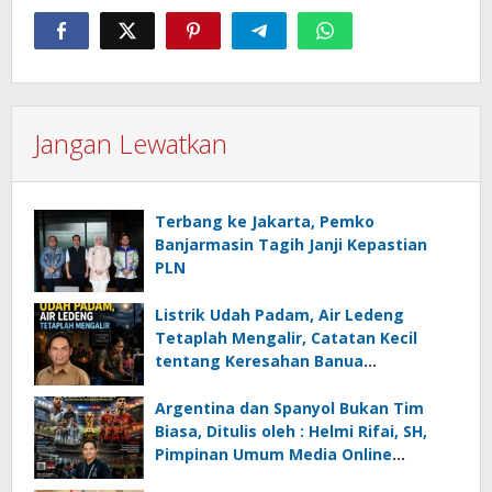
Jangan Lewatkan
Terbang ke Jakarta, Pemko
Banjarmasin Tagih Janji Kepastian
PLN
Listrik Udah Padam, Air Ledeng
Tetaplah Mengalir, Catatan Kecil
tentang Keresahan Banua
Menghadapi Krisis Energi dan
Ancaman Lingkungan, Oleh : Helmi
Argentina dan Spanyol Bukan Tim
Rifai, SH
Biasa, Ditulis oleh : Helmi Rifai, SH,
Pimpinan Umum Media Online
Kalseltenginfo.com