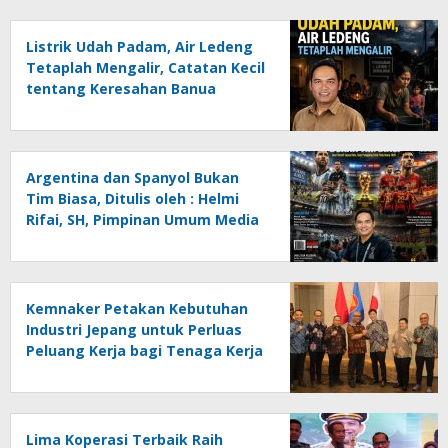
Listrik Udah Padam, Air Ledeng
Tetaplah Mengalir, Catatan Kecil
tentang Keresahan Banua
Menghadapi Krisis Energi dan
Ancaman Lingkungan, Oleh :
Helmi Rifai, SH
Argentina dan Spanyol Bukan
Tim Biasa, Ditulis oleh : Helmi
Rifai, SH, Pimpinan Umum Media
Online Kalseltenginfo.com
Kemnaker Petakan Kebutuhan
Industri Jepang untuk Perluas
Peluang Kerja bagi Tenaga Kerja
Indonesia
Lima Koperasi Terbaik Raih