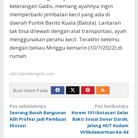
keterangan Gadis, memang ayahnya ingin
memperbaiki jembatan kecil yang ada di
daerah Puntik Barito Kuala (Batola). Lantaran
tak bisa dilewati dengan alat transportasi, ayah
menggunakan perahu kecil. Terakhir ketemu
dengan beliau Minggu kemarin (10/7/2022) di
rumah.
oleh
kalseltenginfo.com
Ikuti Kami Pada
Navigasi
Pos sebelumnya
Pos berikutnya
Seorang Buruh Bangunan
Korem 101/Antasari Gelar
pos
Alih Profesi Jadi Pembuat
Bakti Sosial Donor Darah,
Ekstasi
Jelang HUT Kodam
Vl/Mulawarman ke-64