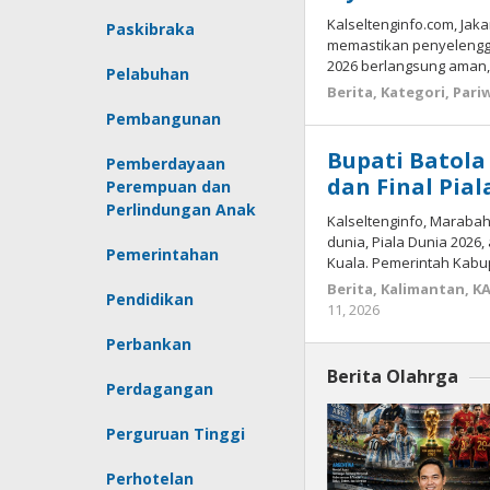
Kalseltenginfo.com, Jak
Paskibraka
memastikan penyelengga
2026 berlangsung aman
Pelabuhan
Berita
,
Kategori
,
Pari
Pembangunan
Bupati Batola
Pemberdayaan
dan Final Pia
Perempuan dan
Perlindungan Anak
Kalseltenginfo, Maraba
dunia, Piala Dunia 2026
Pemerintahan
Kuala. Pemerintah Kabu
Berita
,
Kalimantan
,
K
Pendidikan
11, 2026
oleh
kalseltengin
Perbankan
Berita Olahrga
Perdagangan
Perguruan Tinggi
Perhotelan