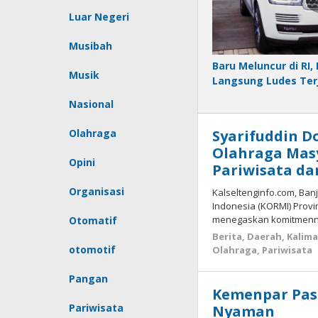
Luar Negeri
Musibah
Baru Meluncur di RI, 
Musik
Langsung Ludes Ter
Nasional
Olahraga
Syarifuddin D
Olahraga Mas
Opini
Pariwisata d
Organisasi
Kalseltenginfo.com, Ba
Indonesia (KORMI) Provin
menegaskan komitmenny
Otomatif
Berita
,
Daerah
,
Kalim
otomotif
Olahraga
,
Pariwisata
Pangan
Kemenpar Pas
Pariwisata
Nyaman