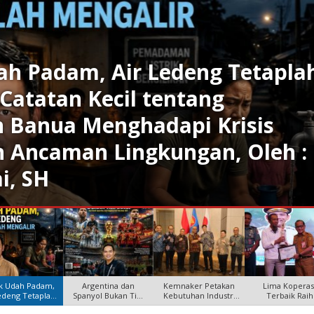
 dan Spanyol Bukan Tim Biasa
eh : Helmi Rifai, SH, Pimpinan
a Online Kalseltenginfo.com
rik Udah Padam,
Argentina dan
Kemnaker Petakan
Lima Koperas
edeng Tetaplah
Spanyol Bukan Tim
Kebutuhan Industri
Terbaik Raih
Menga
Biasa, Dituli
Jepang un
Penghargaan P