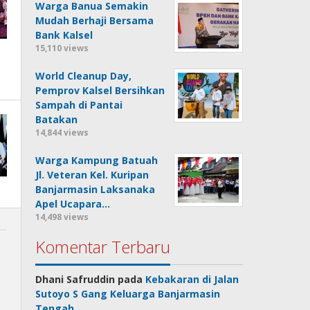
Warga Banua Semakin
Mudah Berhaji Bersama
Bank Kalsel
15,110 views
World Cleanup Day,
Pemprov Kalsel Bersihkan
Sampah di Pantai
Batakan
14,844 views
Warga Kampung Batuah
Jl. Veteran Kel. Kuripan
Banjarmasin Laksanaka
Apel Ucapara…
14,498 views
Komentar Terbaru
Dhani Safruddin
pada
Kebakaran di Jalan
Sutoyo S Gang Keluarga Banjarmasin
Tengah