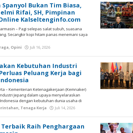
 Spanyol Bukan Tim Biasa,
 Helmi Rifai, SH, Pimpinan
nline Kalseltenginfo.com
jarmasin – Pagi selepas salat subuh, suasana
ang. Secangkir kopi hitam panas menemani saya
raga
,
Opini
Juli 16, 2026
oleh
kalseltenginfo.com
akan Kebutuhan Industri
Perluas Peluang Kerja bagi
Indonesia
arta – Kementerian Ketenagakerjaan (Kemnaker)
ndustri Jepang dalam upaya menyelaraskan
 Indonesia dengan kebutuhan dunia usaha di
rintahan
,
Tenaga Kerja
Juli 14, 2026
oleh
kalseltenginfo.com
 Terbaik Raih Penghargaan