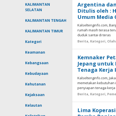
Argentina dan
KALIMANTAN
SELATAN
Ditulis oleh :
Umum Media O
KALIMANTAN TENGAH
Kalseltenginfo.com, Ban
rumah masih terasa ten
KALIMANTAN TIMUR
duduk santai di teras
Berita
,
Kategori
,
Olah
Kategori
Keamanan
Kemnaker Pet
Jepang untuk 
Kebangsaan
Tenaga Kerja 
Kebudayaan
Kalseltenginfo.com, Jak
memetakan kebutuhan i
Kehutanan
penyiapan tenaga kerja
Berita
,
Kategori
,
Peme
Kejaksaan
Kelautan
Lima Koperasi
Kelistrikan