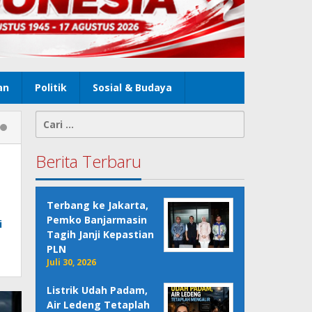
an
Politik
Sosial & Budaya
Cari
untuk:
Berita Terbaru
Terbang ke Jakarta,
Pemko Banjarmasin
i
Tagih Janji Kepastian
PLN
Juli 30, 2026
Listrik Udah Padam,
Air Ledeng Tetaplah