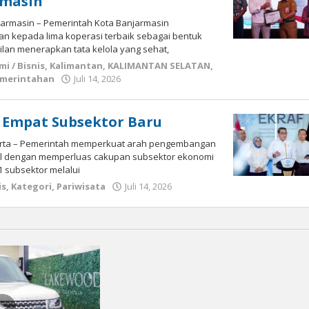
rmasin
jarmasin – Pemerintah Kota Banjarmasin
 kepada lima koperasi terbaik sebagai bentuk
ilan menerapkan tata kelola yang sehat,
i / Bisnis
,
Kalimantan
,
KALIMANTAN SELATAN
,
merintahan
Juli 14, 2026
oleh
kalseltenginfo.com
 Empat Subsektor Baru
karta – Pemerintah memperkuat arah pengembangan
al dengan memperluas cakupan subsektor ekonomi
21 subsektor melalui
is
,
Kategori
,
Pariwisata
Juli 14, 2026
oleh
kalseltenginfo.com