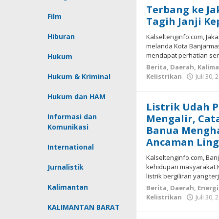
Terbang ke J
Media
Film
Tagih Janji K
Informasi
Kalimatan
Hiburan
Kalseltenginfo.com, Jaka
melanda Kota Banjarmas
Selatan
mendapat perhatian ser
Hukum
&
Berita
,
Daerah
,
Kalim
Kalimantan
Hukum & Kriminal
Kelistrikan
Juli 30, 
Tengah
Hukum dan HAM
Listrik Udah 
Informasi dan
Mengalir, Cat
Komunikasi
Banua Menghad
Ancaman Lingk
International
Kalseltenginfo.com, Ban
Jurnalistik
kehidupan masyarakat 
listrik bergiliran yang 
Kalimantan
Berita
,
Daerah
,
Energi
Kelistrikan
Juli 30, 
KALIMANTAN BARAT