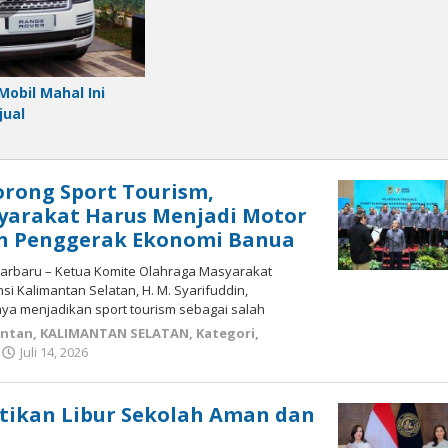
Mobil Mahal Ini
jual
orong Sport Tourism,
yarakat Harus Menjadi Motor
an Penggerak Ekonomi Banua
njarbaru – Ketua Komite Olahraga Masyarakat
si Kalimantan Selatan, H. M. Syarifuddin,
a menjadikan sport tourism sebagai salah
antan
,
KALIMANTAN SELATAN
,
Kategori
,
Juli 14, 2026
oleh
kalseltenginfo.com
tikan Libur Sekolah Aman dan