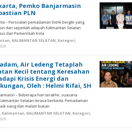
akarta, Pemko Banjarmasin
epastian PLN
rta – Persoalan pemadaman listrik bergilir yang
in dan sejumlah wilayah Kalimantan Selatan
ius dari Pemerintah Kota
antan
,
KALIMANTAN SELATAN
,
Kategori
,
2026
oleh
kalseltenginfo.com
Padam, Air Ledeng Tetaplah
atan Kecil tentang Keresahan
api Krisis Energi dan
ungan, Oleh : Helmi Rifai, SH
jarmasin – Beberapa hari terakhir, suasana
Kalimantan Selatan terasa berbeda. Pemadaman
terjadi siang dan malam bukan
,
Kalimantan
,
KALIMANTAN SELATAN
,
Kategori
,
2026
oleh
kalseltenginfo.com