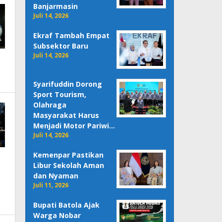
Banjarmasin
Juli 14, 2026
Ekraf Tambah Empat
Subsektor Baru
Juli 14, 2026
Syarifuddin Dorong
Sport Tourism,
Olahraga
Masyarakat Harus
Menjadi Motor Pariwi…
Juli 14, 2026
Kemenpar Pastikan
Libur Sekolah Aman
dan Nyaman
Juli 11, 2026
Bupati Batola Ajak
Warga Nobar