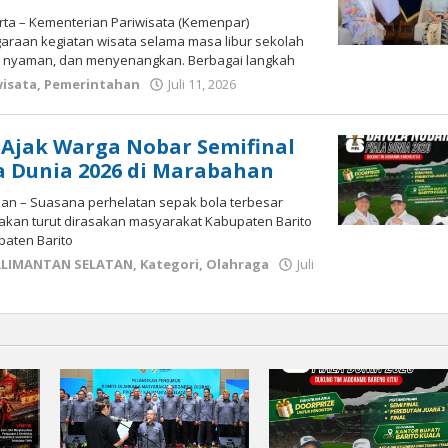
arta – Kementerian Pariwisata (Kemenpar)
raan kegiatan wisata selama masa libur sekolah
, nyaman, dan menyenangkan. Berbagai langkah
wisata
,
Pemerintahan
Juli 11, 2026
oleh
kalseltenginfo.com
 Ajak Warga Nobar Semifinal
la Dunia 2026 di Marabahan
han – Suasana perhelatan sepak bola terbesar
, akan turut dirasakan masyarakat Kabupaten Barito
paten Barito
ALIMANTAN SELATAN
,
Kategori
,
Olahraga
Juli
fo.com