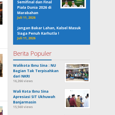
Semifinal dan Final
Piala Dunia 2026 di
Marabahan
Juli 11, 2026
Jangan Bakar Lahan, Kalsel Masuk
Siaga Penuh Karhutla !
Juli 11, 2026
Berita Populer
Walikota Ibnu Sina : NU
Bagian Tak Terpisahkan
dari NKRI
16,266 views
Wali Kota Ibnu Sina
Apresiasi SIT Ukhuwah
Banjarmasin
15,560 views