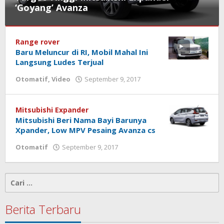
‘Goyang’ Avanza
Otomatif
Range rover
September
Baru Meluncur di RI, Mobil Mahal Ini
9,
Langsung Ludes Terjual
2017
Otomatif
,
Video
September 9, 2017
oleh
oleh
kalseltenginfo.com
kalseltenginfo.com
Mitsubishi Expander
Mitsubishi Beri Nama Bayi Barunya
Xpander, Low MPV Pesaing Avanza cs
Otomatif
September 9, 2017
oleh
kalseltenginfo.com
Cari
untuk:
Berita Terbaru