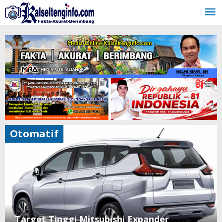
Lewati
ke
konten
Otomatif
Target Tinggi Mitsubishi Expander