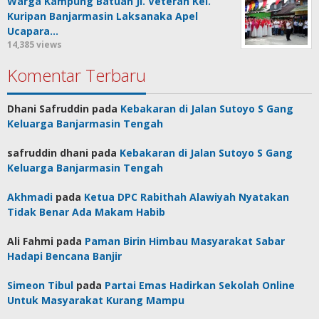
Warga Kampung Batuah Jl. Veteran Kel.
Kuripan Banjarmasin Laksanaka Apel
Ucapara…
14,385 views
Komentar Terbaru
Dhani Safruddin
pada
Kebakaran di Jalan Sutoyo S Gang
Keluarga Banjarmasin Tengah
safruddin dhani
pada
Kebakaran di Jalan Sutoyo S Gang
Keluarga Banjarmasin Tengah
Akhmadi
pada
Ketua DPC Rabithah Alawiyah Nyatakan
Tidak Benar Ada Makam Habib
Ali Fahmi
pada
Paman Birin Himbau Masyarakat Sabar
Hadapi Bencana Banjir
Simeon Tibul
pada
Partai Emas Hadirkan Sekolah Online
Untuk Masyarakat Kurang Mampu