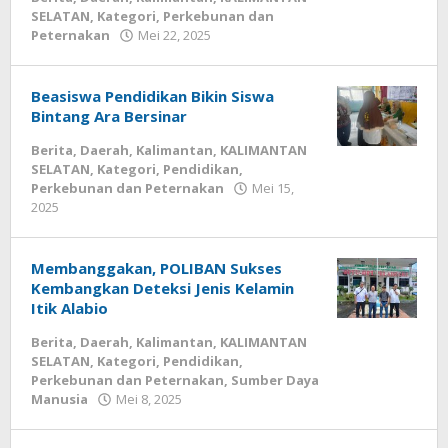
SELATAN
,
Kategori
,
Perkebunan dan
Peternakan
Mei 22, 2025
oleh
kalseltenginfo.com
Beasiswa Pendidikan Bikin Siswa
Bintang Ara Bersinar
Berita
,
Daerah
,
Kalimantan
,
KALIMANTAN
SELATAN
,
Kategori
,
Pendidikan
,
Perkebunan dan Peternakan
Mei 15,
2025
oleh
kalseltenginfo.com
Membanggakan, POLIBAN Sukses
Kembangkan Deteksi Jenis Kelamin
Itik Alabio
Berita
,
Daerah
,
Kalimantan
,
KALIMANTAN
SELATAN
,
Kategori
,
Pendidikan
,
Perkebunan dan Peternakan
,
Sumber Daya
Manusia
Mei 8, 2025
oleh
kalseltenginfo.com