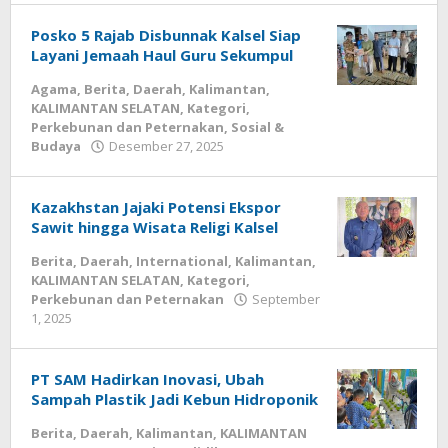
Posko 5 Rajab Disbunnak Kalsel Siap
Layani Jemaah Haul Guru Sekumpul
Agama
,
Berita
,
Daerah
,
Kalimantan
,
KALIMANTAN SELATAN
,
Kategori
,
Perkebunan dan Peternakan
,
Sosial &
Budaya
Desember 27, 2025
oleh
kalseltenginfo.com
Kazakhstan Jajaki Potensi Ekspor
Sawit hingga Wisata Religi Kalsel
Berita
,
Daerah
,
International
,
Kalimantan
,
KALIMANTAN SELATAN
,
Kategori
,
Perkebunan dan Peternakan
September
1, 2025
oleh
kalseltenginfo.com
PT SAM Hadirkan Inovasi, Ubah
Sampah Plastik Jadi Kebun Hidroponik
Berita
,
Daerah
,
Kalimantan
,
KALIMANTAN