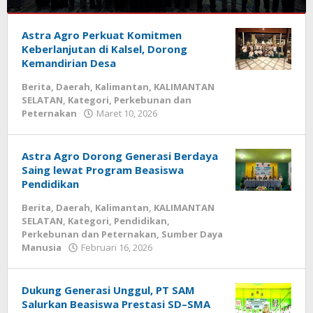
Berita
,
Astra Agro Perkuat Komitmen
Daerah
,
Kalimantan
Keberlanjutan di Kalsel, Dorong
,
KALIMANTAN
Kemandirian Desa
SELATAN
,
Berita
,
Daerah
,
Kalimantan
,
KALIMANTAN
Kategori
,
SELATAN
,
Kategori
,
Perkebunan dan
Perkebunan
Peternakan
Maret 10, 2026
oleh
dan
kalseltenginfo.com
Peternakan
Juli
Astra Agro Dorong Generasi Berdaya
1,
Saing lewat Program Beasiswa
2026
Pendidikan
oleh
kalseltenginfo.com
Berita
,
Daerah
,
Kalimantan
,
KALIMANTAN
SELATAN
,
Kategori
,
Pendidikan
,
Perkebunan dan Peternakan
,
Sumber Daya
Manusia
Februari 16, 2026
oleh
kalseltenginfo.com
Dukung Generasi Unggul, PT SAM
Salurkan Beasiswa Prestasi SD–SMA