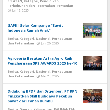
SELATAN
,
Kategori
,
Pendidikan
,
Perkebunan dan Peternakan
,
Pertanian
Juli 19, 2025
oleh
kalseltenginfo.com
GAPKI Gelar Kampanye “Sawit
Indonesia Ramah Anak”
Berita
,
Kategori
,
Nasional
,
Perkebunan
dan Peternakan
Juni 26, 2025
oleh
kalseltenginfo.com
Agrovaria Besutan Astra Agro Raih
Penghargaan SPS AWARDS 2025 ke-10
Berita
,
Kategori
,
Nasional
,
Perkebunan
dan Peternakan
Mei 25, 2025
oleh
kalseltenginfo.com
Didukung BPDP dan Ditjenbun, PT RPN
Tingkatkan Skill Budidaya Pekebun
Sawit dari Tanah Bumbu
Berita
,
Daerah
,
Kalimantan
,
KALIMANTAN