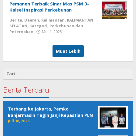
Pemanen Terbaik Sinar Mas PSM 3-
Kalsel Inspirasi Perkebunan
Berita
,
Daerah
,
Kalimantan
,
KALIMANTAN
SELATAN
,
Kategori
,
Perkebunan dan
Peternakan
Mei 1, 2025
oleh
kalseltenginfo.com
Muat Lebih
Cari
untuk:
Berita Terbaru
Terbang ke Jakarta, Pemko
Banjarmasin Tagih Janji Kepastian PLN
Juli 30, 2026