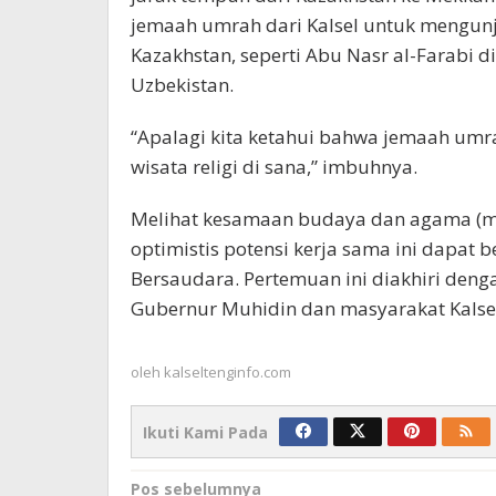
jemaah umrah dari Kalsel untuk mengun
Kazakhstan, seperti Abu Nasr al-Farabi 
Uzbekistan.
“Apalagi kita ketahui bahwa jemaah um
wisata religi di sana,” imbuhnya.
Melihat kesamaan budaya dan agama (may
optimistis potensi kerja sama ini dapat 
Bersaudara. Pertemuan ini diakhiri den
Gubernur Muhidin dan masyarakat Kalsel
oleh
kalseltenginfo.com
Ikuti Kami Pada
Navigasi
Pos sebelumnya