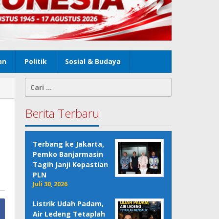
an
Politik
Sosial & Budaya
Cari
untuk:
Berita Terbaru
Terbang ke Jakarta,
Pemko Banjarmasin
Tagih Janji Kepastian
PLN
Juli 30, 2026
Listrik Udah Padam,
Air Ledeng Tetaplah