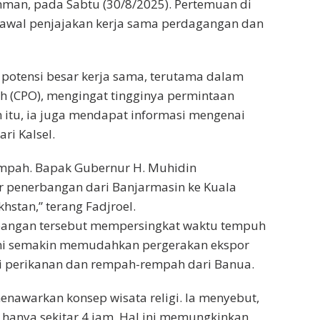
hman, pada Sabtu (30/8/2025). Pertemuan di
 awal penjajakan kerja sama perdagangan dan
otensi besar kerja sama, terutama dalam
 (CPO), mengingat tingginya permintaan
n itu, ia juga mendapat informasi mengenai
ri Kalsel.
rempah. Bapak Gubernur H. Muhidin
ur penerbangan dari Banjarmasin ke Kuala
hstan,” terang Fadjroel.
rbangan tersebut mempersingkat waktu tempuh
ini semakin memudahkan pergerakan ekspor
i perikanan dan rempah-rempah dari Banua.
enawarkan konsep wisata religi. Ia menyebut,
 hanya sekitar 4 jam. Hal ini memungkinkan