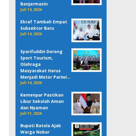
Banjarmasin
Juli 14, 2026
Ekraf Tambah Empat
Subsektor Baru
Juli 14, 2026
Syarifuddin Dorong
Sport Tourism,
Olahraga
Masyarakat Harus
Menjadi Motor Pariwi…
Juli 14, 2026
Kemenpar Pastikan
Libur Sekolah Aman
dan Nyaman
Juli 11, 2026
Bupati Batola Ajak
Warga Nobar