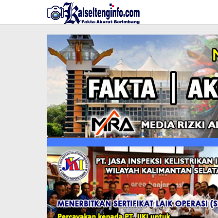
Lewati
ke
konten