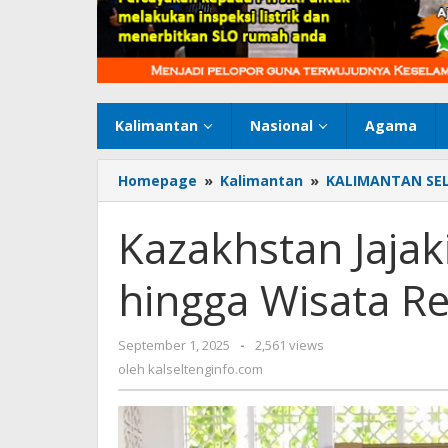
Kalimantan
Nasional
Agama
Homepage
»
Kalimantan
»
KALIMANTAN SE
Kazakhstan Jajak
hingga Wisata Rel
September 1, 2025
oleh
-
2,561 views
kalseltenginfo.com
oleh
kalseltenginfo.com