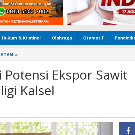
Hukum & Kriminal
Olahraga
Otomatif
Pendidik
LATAN
»
Kazakhstan
Jajaki
Potensi
i Potensi Ekspor Sawit
Ekspor
Sawit
igi Kalsel
hingga
Wisata
Religi
Kalsel