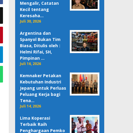
Mengalir, Catatan
Kecil tentang
Keresaha…
Juli 30, 2026
Argentina dan
Spanyol Bukan Tim
Biasa, Ditulis oleh :
Helmi Rifai, SH,
Pimpinan …
Juli 16, 2026
Kemnaker Petakan
Kebutuhan Industri
Jepang untuk Perluas
Peluang Kerja bagi
Tena…
Juli 14, 2026
Lima Koperasi
Terbaik Raih
Penghargaan Pemko