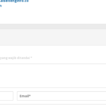
Kalseltenginfo.co
m
 yang wajib ditandai
*