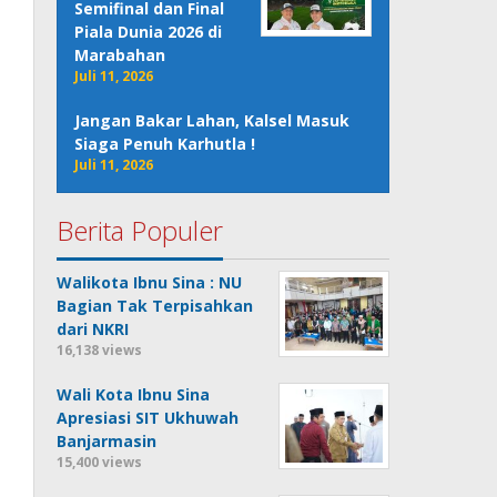
Semifinal dan Final
Piala Dunia 2026 di
Marabahan
Juli 11, 2026
Jangan Bakar Lahan, Kalsel Masuk
Siaga Penuh Karhutla !
Juli 11, 2026
Berita Populer
Walikota Ibnu Sina : NU
Bagian Tak Terpisahkan
dari NKRI
16,138 views
Wali Kota Ibnu Sina
Apresiasi SIT Ukhuwah
Banjarmasin
15,400 views