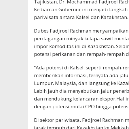
Tajikistan, Dr. Mochammad Fadjroel Rac
Kediaman Gubernur ini menjadi langkah
pariwisata antara Kalsel dan Kazakhstan.
Dubes Fadjroel Rachman menyampaikan p
perdagangan minyak kelapa sawit mentah
impor komoditas ini di Kazakhstan. Selai
potensi perikanan dan rempah-rempah da
“Ada potensi di Kalsel, seperti rempah-
memberikan informasi, ternyata ada jal
Lumpur, Malaysia, dan langsung ke Kazak
Lebih jauh dia menyebutkan jalur pene
dan mendukung kelancaran ekspor.Hal 
dengan potensi mulai CPO hingga potens
Di sektor pariwisata, Fadjroel Rachman m
jarak tempuh dari Kazakhstan ke Mekkah