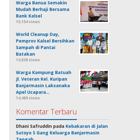
Warga Banua Semakin
Mudah Berhaji Bersama
Bank Kalsel
15,104 views
World Cleanup Day,
Pemprov Kalsel Bersihkan
Sampah di Pantai
Batakan
14,838 views
Warga Kampung Batuah
Jl. Veteran Kel. Kuripan
Banjarmasin Laksanaka
Apel Ucapara…
14,489 views
Komentar Terbaru
Dhani Safruddin
pada
Kebakaran di Jalan
Sutoyo S Gang Keluarga Banjarmasin
Tengah