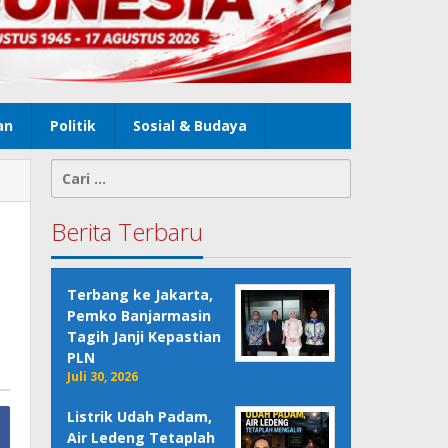
an
Politik
Sosial & Budaya
Cari
untuk:
Berita Terbaru
Terbang ke Jakarta,
Pemko Banjarmasin
Tagih Janji Kepastian
PLN
Juli 30, 2026
Listrik Udah Padam,
Air Ledeng Tetaplah