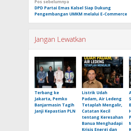
Navigasi
Pos sebelumnya
DPD Partai Emas Kalsel Siap Dukung
pos
Pengembangan UMKM melalui E-Commerce
Jangan Lewatkan
Terbang ke
Listrik Udah
Jakarta, Pemko
Padam, Air Ledeng
Banjarmasin Tagih
Tetaplah Mengalir,
B
Janji Kepastian PLN
Catatan Kecil
H
tentang Keresahan
Banua Menghadapi
Krisis Energi dan