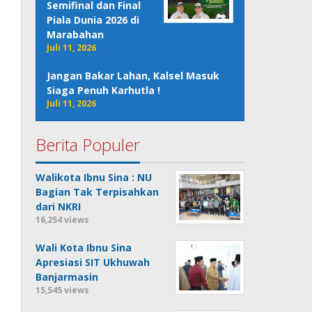
Semifinal dan Final
Piala Dunia 2026 di
Marabahan
Juli 11, 2026
Jangan Bakar Lahan, Kalsel Masuk
Siaga Penuh Karhutla !
Juli 11, 2026
Berita Populer
Walikota Ibnu Sina : NU
Bagian Tak Terpisahkan
dari NKRI
16,254 views
Wali Kota Ibnu Sina
Apresiasi SIT Ukhuwah
Banjarmasin
15,545 views