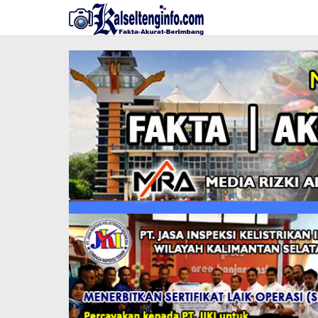
Lewati
ke
konten