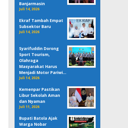
Banjarmasin
Juli 14, 2026
Ekraf Tambah Empat
Subsektor Baru
Juli 14, 2026
Syarifuddin Dorong
Sport Tourism,
Olahraga
Masyarakat Harus
Menjadi Motor Pariwi…
Juli 14, 2026
Kemenpar Pastikan
Libur Sekolah Aman
dan Nyaman
Juli 11, 2026
Bupati Batola Ajak
Warga Nobar