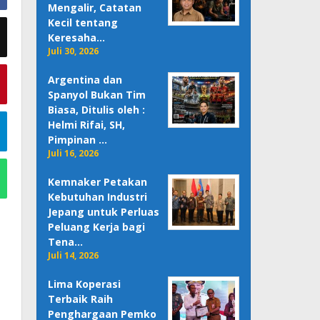
Mengalir, Catatan
Kecil tentang
Keresaha…
Juli 30, 2026
Argentina dan
Spanyol Bukan Tim
Biasa, Ditulis oleh :
Helmi Rifai, SH,
Pimpinan …
Juli 16, 2026
Kemnaker Petakan
Kebutuhan Industri
Jepang untuk Perluas
Peluang Kerja bagi
Tena…
Juli 14, 2026
Lima Koperasi
Terbaik Raih
Penghargaan Pemko