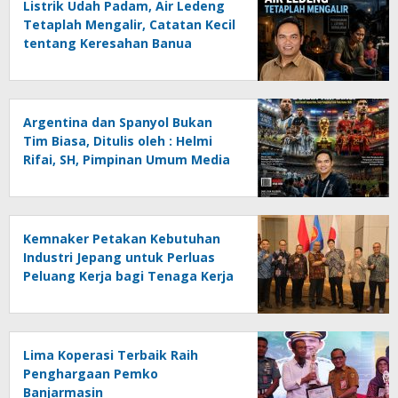
Listrik Udah Padam, Air Ledeng
Tetaplah Mengalir, Catatan Kecil
tentang Keresahan Banua
Menghadapi Krisis Energi dan
Ancaman Lingkungan, Oleh :
Helmi Rifai, SH
Argentina dan Spanyol Bukan
Tim Biasa, Ditulis oleh : Helmi
Rifai, SH, Pimpinan Umum Media
Online Kalseltenginfo.com
Kemnaker Petakan Kebutuhan
Industri Jepang untuk Perluas
Peluang Kerja bagi Tenaga Kerja
Indonesia
Lima Koperasi Terbaik Raih
Penghargaan Pemko
Banjarmasin