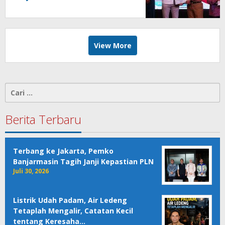
View More
Cari
untuk:
Berita Terbaru
Terbang ke Jakarta, Pemko
Banjarmasin Tagih Janji Kepastian PLN
Juli 30, 2026
Listrik Udah Padam, Air Ledeng
Tetaplah Mengalir, Catatan Kecil
tentang Keresaha…