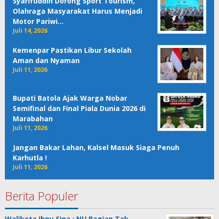
Syarifuddin Dorong Sport Tourism,
Olahraga Masyarakat Harus Menjadi
Motor Pariwi…
Juli 14, 2026
Kemenpar Pastikan Libur Sekolah
Aman dan Nyaman
Juli 11, 2026
Bupati Batola Ajak Warga Nobar
Semifinal dan Final Piala Dunia 2026 di
Marabahan
Juli 11, 2026
Jangan Bakar Lahan, Kalsel Masuk Siaga Penuh
Karhutla !
Juli 11, 2026
Berita Populer
Walikota Ibnu Sina : NU Bagian Tak