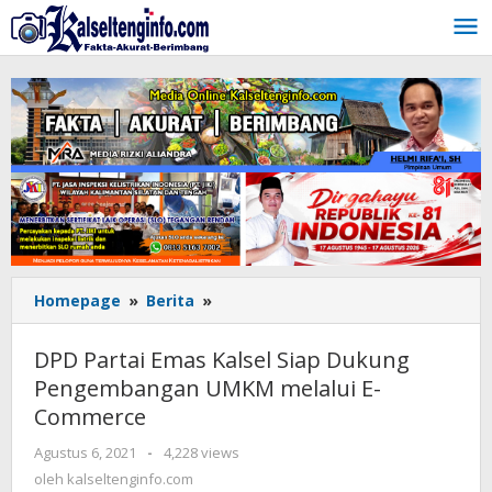
Lewati
ke
konten
Homepage
»
Berita
»
DPD
Partai
Emas
DPD Partai Emas Kalsel Siap Dukung
Kalsel
Pengembangan UMKM melalui E-
Siap
Commerce
Dukung
Pengembangan
Agustus 6, 2021
oleh
-
4,228 views
UMKM
kalseltenginfo.com
oleh
kalseltenginfo.com
melalui