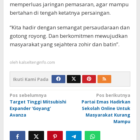
memperluas jaringan pemasaran, agar mampu
bertahan di tengah ketatnya persaingan.
“Kita hadir dengan semangat persaudaraan dan
gotong royong. Dan berkomitmen mewujudkan
masyarakat yang sejahtera zohir dan batin”.
oleh
kalseltenginfo.com
Ikuti Kami Pada
Navigasi
Pos sebelumnya
Pos berikutnya
Target Tinggi Mitsubishi
Partai Emas Hadirkan
pos
Expander ‘Goyang’
Sekolah Online Untuk
Avanza
Masyarakat Kurang
Mampu