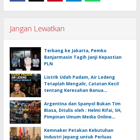
Jangan Lewatkan
Terbang ke Jakarta, Pemko
Banjarmasin Tagih Janji Kepastian
PLN
Listrik Udah Padam, Air Ledeng
Tetaplah Mengalir, Catatan Kecil
tentang Keresahan Banua
Menghadapi Krisis Energi dan
Ancaman Lingkungan, Oleh : Helmi
Argentina dan Spanyol Bukan Tim
Rifai, SH
Biasa, Ditulis oleh : Helmi Rifai, SH,
Pimpinan Umum Media Online
Kalseltenginfo.com
Kemnaker Petakan Kebutuhan
Industri Jepang untuk Perluas