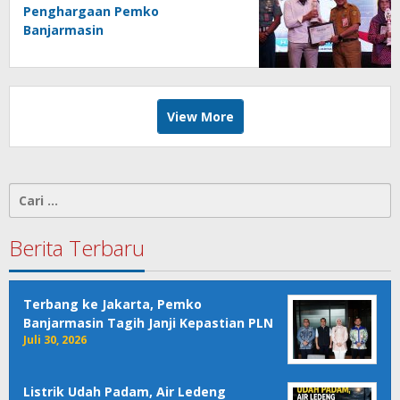
Penghargaan Pemko
Banjarmasin
View More
Cari
untuk:
Berita Terbaru
Terbang ke Jakarta, Pemko
Banjarmasin Tagih Janji Kepastian PLN
Juli 30, 2026
Listrik Udah Padam, Air Ledeng