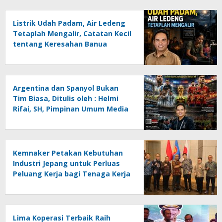
Listrik Udah Padam, Air Ledeng
Tetaplah Mengalir, Catatan Kecil
tentang Keresahan Banua
Menghadapi Krisis Energi dan
Ancaman Lingkungan, Oleh :
Helmi Rifai, SH
Argentina dan Spanyol Bukan
Tim Biasa, Ditulis oleh : Helmi
Rifai, SH, Pimpinan Umum Media
Online Kalseltenginfo.com
Kemnaker Petakan Kebutuhan
Industri Jepang untuk Perluas
Peluang Kerja bagi Tenaga Kerja
Indonesia
Lima Koperasi Terbaik Raih