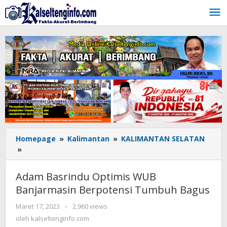
Lewati
ke
konten
Homepage
»
Kalimantan
»
KALIMANTAN SELATAN
»
Adam
Basrindu
Optimis
Adam Basrindu Optimis WUB
WUB
Banjarmasin Berpotensi Tumbuh Bagus
Banjarmasin
Berpotensi
Maret 17, 2023
oleh
-
2,960 views
Tumbuh
kalseltenginfo.com
oleh
kalseltenginfo.com
Bagus