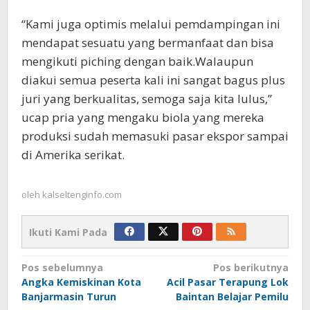
“Kami juga optimis melalui pemdampingan ini
mendapat sesuatu yang bermanfaat dan bisa
mengikuti piching dengan baik.Walaupun
diakui semua peserta kali ini sangat bagus plus
juri yang berkualitas, semoga saja kita lulus,”
ucap pria yang mengaku biola yang mereka
produksi sudah memasuki pasar ekspor sampai
di Amerika serikat.
oleh
kalseltenginfo.com
Ikuti Kami Pada
Navigasi
Pos sebelumnya
Pos berikutnya
Angka Kemiskinan Kota
Acil Pasar Terapung Lok
pos
Banjarmasin Turun
Baintan Belajar Pemilu