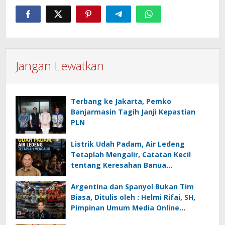
Jangan Lewatkan
Terbang ke Jakarta, Pemko
Banjarmasin Tagih Janji Kepastian
PLN
Listrik Udah Padam, Air Ledeng
Tetaplah Mengalir, Catatan Kecil
tentang Keresahan Banua
Menghadapi Krisis Energi dan
Ancaman Lingkungan, Oleh : Helmi
Argentina dan Spanyol Bukan Tim
Rifai, SH
Biasa, Ditulis oleh : Helmi Rifai, SH,
Pimpinan Umum Media Online
Kalseltenginfo.com