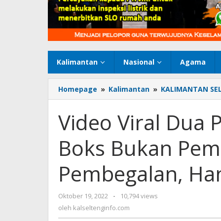
Kalimantan
Nasional
Agama
Homepage
»
Kalimantan
»
KALIMANTAN SE
Video Viral Dua
Boks Bukan Pem
Pembegalan, Ha
Oktober 19, 2022
oleh
-
10,794 views
kalseltenginfo.com
oleh
kalseltenginfo.com