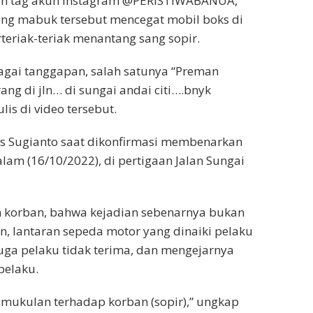
ngan tag akun Instagram @PERISTIWABANUA,
ang mabuk tersebut mencegat mobil boks di
teriak-teriak menantang sang sopir.
agai tanggapan, salah satunya “Preman
ng di jln… di sungai andai citi….bnyk
ulis di video tersebut.
s Sugianto saat dikonfirmasi membenarkan
lam (16/10/2022), di pertigaan Jalan Sungai
n korban, bahwa kejadian sebenarnya bukan
 lantaran sepeda motor yang dinaiki pelaku
uga pelaku tidak terima, dan mengejarnya
pelaku.
pemukulan terhadap korban (sopir),” ungkap