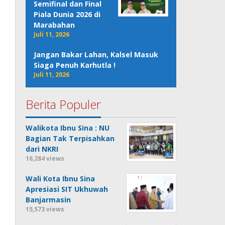
Semifinal dan Final
Piala Dunia 2026 di
Marabahan
Juli 11, 2026
Jangan Bakar Lahan, Kalsel Masuk
Siaga Penuh Karhutla !
Juli 11, 2026
Berita Populer
Walikota Ibnu Sina : NU
Bagian Tak Terpisahkan
dari NKRI
16,284 views
Wali Kota Ibnu Sina
Apresiasi SIT Ukhuwah
Banjarmasin
15,573 views