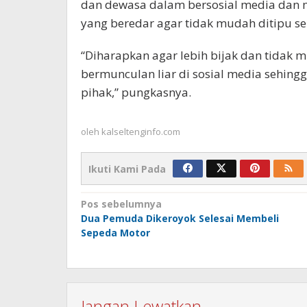
dan dewasa dalam bersosial media dan 
yang beredar agar tidak mudah ditipu se
“Diharapkan agar lebih bijak dan tidak 
bermunculan liar di sosial media sehing
pihak,” pungkasnya.
oleh
kalseltenginfo.com
Ikuti Kami Pada
Navigasi
Pos sebelumnya
Dua Pemuda Dikeroyok Selesai Membeli
pos
Sepeda Motor
Jangan Lewatkan