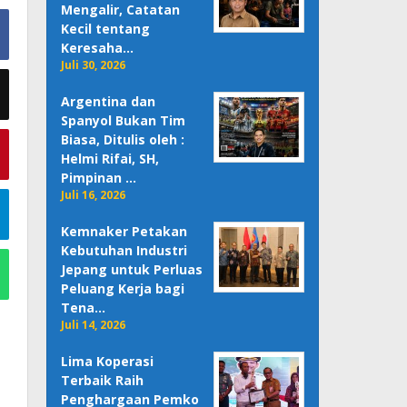
Mengalir, Catatan
Kecil tentang
Keresaha…
Juli 30, 2026
Argentina dan
Spanyol Bukan Tim
Biasa, Ditulis oleh :
Helmi Rifai, SH,
Pimpinan …
Juli 16, 2026
Kemnaker Petakan
Kebutuhan Industri
Jepang untuk Perluas
Peluang Kerja bagi
Tena…
Juli 14, 2026
Lima Koperasi
Terbaik Raih
Penghargaan Pemko