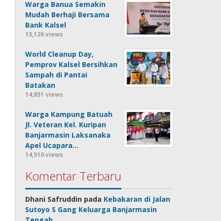
Warga Banua Semakin
Mudah Berhaji Bersama
Bank Kalsel
15,126 views
World Cleanup Day,
Pemprov Kalsel Bersihkan
Sampah di Pantai
Batakan
14,851 views
Warga Kampung Batuah
Jl. Veteran Kel. Kuripan
Banjarmasin Laksanaka
Apel Ucapara…
14,510 views
Komentar Terbaru
Dhani Safruddin
pada
Kebakaran di Jalan
Sutoyo S Gang Keluarga Banjarmasin
Tengah