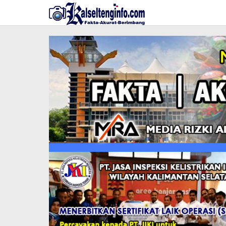
Lewati
ke
konten