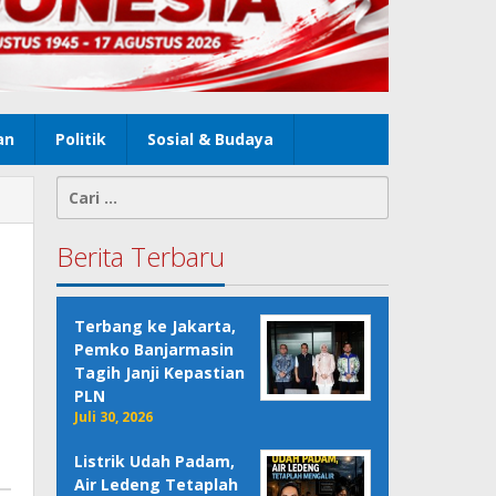
an
Politik
Sosial & Budaya
Cari
untuk:
Berita Terbaru
Terbang ke Jakarta,
Pemko Banjarmasin
Tagih Janji Kepastian
PLN
Juli 30, 2026
Listrik Udah Padam,
Air Ledeng Tetaplah