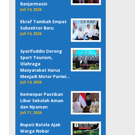
Banjarmasin
Juli 14, 2026
Ekraf Tambah Empat
Subsektor Baru
Juli 14, 2026
Syarifuddin Dorong
Sport Tourism,
Olahraga
Masyarakat Harus
Menjadi Motor Pariwi…
Juli 14, 2026
Kemenpar Pastikan
Libur Sekolah Aman
dan Nyaman
Juli 11, 2026
Bupati Batola Ajak
Warga Nobar