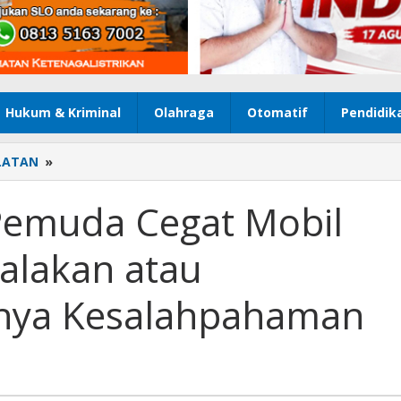
Hukum & Kriminal
Olahraga
Otomatif
Pendidik
LATAN
»
Video
Viral
Dua
 Pemuda Cegat Mobil
Pemuda
Cegat
alakan atau
Mobil
Boks
Bukan
nya Kesalahpahaman
Pemalakan
atau
Pembegalan,
Hanya
Kesalahpahaman