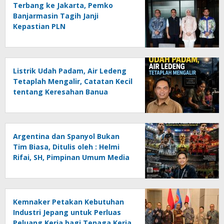
Terbang ke Jakarta, Pemko
Banjarmasin Tagih Janji
Kepastian PLN
Listrik Udah Padam, Air Ledeng
Tetaplah Mengalir, Catatan Kecil
tentang Keresahan Banua
Menghadapi Krisis Energi dan
Ancaman Lingkungan, Oleh :
Helmi Rifai, SH
Argentina dan Spanyol Bukan
Tim Biasa, Ditulis oleh : Helmi
Rifai, SH, Pimpinan Umum Media
Online Kalseltenginfo.com
Kemnaker Petakan Kebutuhan
Industri Jepang untuk Perluas
Peluang Kerja bagi Tenaga Kerja