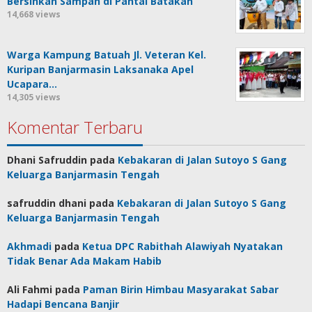
Bersihkan Sampah di Pantai Batakan
14,668 views
Warga Kampung Batuah Jl. Veteran Kel.
Kuripan Banjarmasin Laksanaka Apel
Ucapara…
14,305 views
Komentar Terbaru
Dhani Safruddin
pada
Kebakaran di Jalan Sutoyo S Gang
Keluarga Banjarmasin Tengah
safruddin dhani
pada
Kebakaran di Jalan Sutoyo S Gang
Keluarga Banjarmasin Tengah
Akhmadi
pada
Ketua DPC Rabithah Alawiyah Nyatakan
Tidak Benar Ada Makam Habib
Ali Fahmi
pada
Paman Birin Himbau Masyarakat Sabar
Hadapi Bencana Banjir