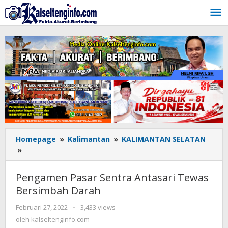
Lewati
ke
konten
Homepage
»
Kalimantan
»
KALIMANTAN SELATAN
»
Pengamen
Pasar
Sentra
Pengamen Pasar Sentra Antasari Tewas
Antasari
Bersimbah Darah
Tewas
Bersimbah
Februari 27, 2022
oleh
-
3,433 views
Darah
kalseltenginfo.com
oleh
kalseltenginfo.com