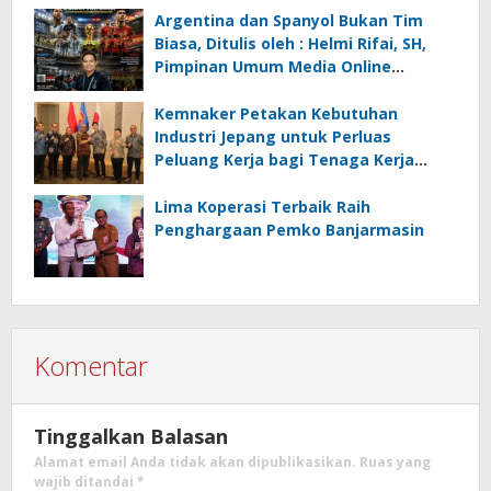
Ancaman Lingkungan, Oleh : Helmi
Argentina dan Spanyol Bukan Tim
Rifai, SH
Biasa, Ditulis oleh : Helmi Rifai, SH,
Pimpinan Umum Media Online
Kalseltenginfo.com
Kemnaker Petakan Kebutuhan
Industri Jepang untuk Perluas
Peluang Kerja bagi Tenaga Kerja
Indonesia
Lima Koperasi Terbaik Raih
Penghargaan Pemko Banjarmasin
Komentar
Tinggalkan Balasan
Alamat email Anda tidak akan dipublikasikan.
Ruas yang
wajib ditandai
*