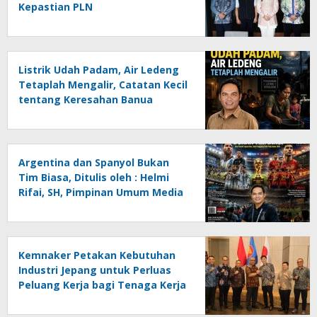
Kepastian PLN
Listrik Udah Padam, Air Ledeng
Tetaplah Mengalir, Catatan Kecil
tentang Keresahan Banua
Menghadapi Krisis Energi dan
Ancaman Lingkungan, Oleh :
Helmi Rifai, SH
Argentina dan Spanyol Bukan
Tim Biasa, Ditulis oleh : Helmi
Rifai, SH, Pimpinan Umum Media
Online Kalseltenginfo.com
Kemnaker Petakan Kebutuhan
Industri Jepang untuk Perluas
Peluang Kerja bagi Tenaga Kerja
Indonesia