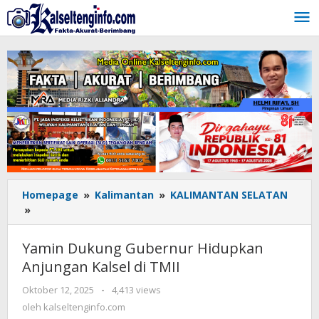
Lewati
ke
konten
Homepage
»
Kalimantan
»
KALIMANTAN SELATAN
»
Yamin
Dukung
Gubernur
Yamin Dukung Gubernur Hidupkan
Hidupkan
Anjungan Kalsel di TMII
Anjungan
Kalsel
Oktober 12, 2025
oleh
-
4,413 views
di
kalseltenginfo.com
oleh
kalseltenginfo.com
TMII