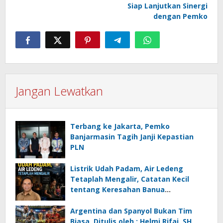
Siap Lanjutkan Sinergi
dengan Pemko
Jangan Lewatkan
Terbang ke Jakarta, Pemko
Banjarmasin Tagih Janji Kepastian
PLN
Listrik Udah Padam, Air Ledeng
Tetaplah Mengalir, Catatan Kecil
tentang Keresahan Banua
Menghadapi Krisis Energi dan
Ancaman Lingkungan, Oleh : Helmi
Argentina dan Spanyol Bukan Tim
Rifai, SH
Biasa, Ditulis oleh : Helmi Rifai, SH,