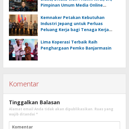
Pimpinan Umum Media Online
Kalseltenginfo.com
Kemnaker Petakan Kebutuhan
Industri Jepang untuk Perluas
Peluang Kerja bagi Tenaga Kerja
Indonesia
Lima Koperasi Terbaik Raih
Penghargaan Pemko Banjarmasin
Komentar
Tinggalkan Balasan
Alamat email Anda tidak akan dipublikasikan.
Ruas yang
wajib ditandai
*