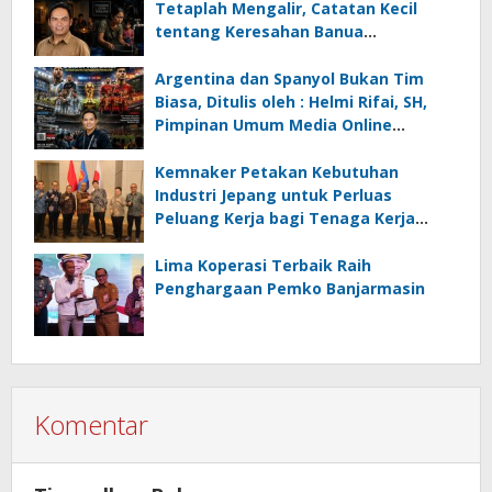
Tetaplah Mengalir, Catatan Kecil
tentang Keresahan Banua
Menghadapi Krisis Energi dan
Ancaman Lingkungan, Oleh : Helmi
Argentina dan Spanyol Bukan Tim
Rifai, SH
Biasa, Ditulis oleh : Helmi Rifai, SH,
Pimpinan Umum Media Online
Kalseltenginfo.com
Kemnaker Petakan Kebutuhan
Industri Jepang untuk Perluas
Peluang Kerja bagi Tenaga Kerja
Indonesia
Lima Koperasi Terbaik Raih
Penghargaan Pemko Banjarmasin
Komentar