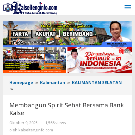
Lewati
ke
konten
Homepage
»
Kalimantan
»
KALIMANTAN SELATAN
»
Membangun
Spirit
Sehat
Membangun Spirit Sehat Bersama Bank
Bersama
Kalsel
Bank
Kalsel
Oktober 9, 2025
oleh
-
1,566 views
kalseltenginfo.com
oleh
kalseltenginfo.com