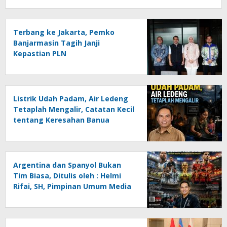
Terbang ke Jakarta, Pemko
Banjarmasin Tagih Janji
Kepastian PLN
Listrik Udah Padam, Air Ledeng
Tetaplah Mengalir, Catatan Kecil
tentang Keresahan Banua
Menghadapi Krisis Energi dan
Ancaman Lingkungan, Oleh :
Helmi Rifai, SH
Argentina dan Spanyol Bukan
Tim Biasa, Ditulis oleh : Helmi
Rifai, SH, Pimpinan Umum Media
Online Kalseltenginfo.com