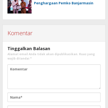
Penghargaan Pemko Banjarmasin
Komentar
Tinggalkan Balasan
Alamat email Anda tidak akan dipublikasikan.
Ruas yang
wajib ditandai
*