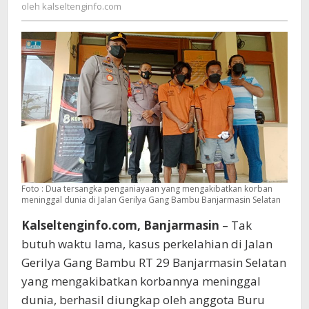
kalseltenginfo.com
oleh
kalseltenginfo.com
Korban
Tewas
Berhasil
Diungkap
Foto : Dua tersangka penganiayaan yang mengakibatkan korban
meninggal dunia di Jalan Gerilya Gang Bambu Banjarmasin Selatan
Kalseltenginfo.com, Banjarmasin
– Tak
butuh waktu lama, kasus perkelahian di Jalan
Gerilya Gang Bambu RT 29 Banjarmasin Selatan
yang mengakibatkan korbannya meninggal
dunia, berhasil diungkap oleh anggota Buru