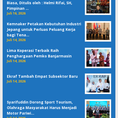
Biasa, Ditulis oleh : Helmi Rifai, SH,
Pimpinan …
Juli 16, 2026
Kemnaker Petakan Kebutuhan Industri
Jepang untuk Perluas Peluang Kerja
bagi Tena…
Juli 14, 2026
Lima Koperasi Terbaik Raih
Penghargaan Pemko Banjarmasin
Juli 14, 2026
Ekraf Tambah Empat Subsektor Baru
Juli 14, 2026
Syarifuddin Dorong Sport Tourism,
Olahraga Masyarakat Harus Menjadi
Motor Pariwi…