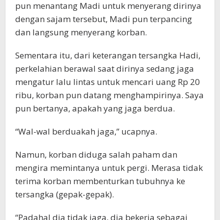
pun menantang Madi untuk menyerang dirinya
dengan sajam tersebut, Madi pun terpancing
dan langsung menyerang korban.
Sementara itu, dari keterangan tersangka Hadi,
perkelahian berawal saat dirinya sedang jaga
mengatur lalu lintas untuk mencari uang Rp 20
ribu, korban pun datang menghampirinya. Saya
pun bertanya, apakah yang jaga berdua.
“Wal-wal berduakah jaga,” ucapnya.
Namun, korban diduga salah paham dan
mengira memintanya untuk pergi. Merasa tidak
terima korban membenturkan tubuhnya ke
tersangka (gepak-gepak).
“Padahal dia tidak jaga, dia bekerja sebagai