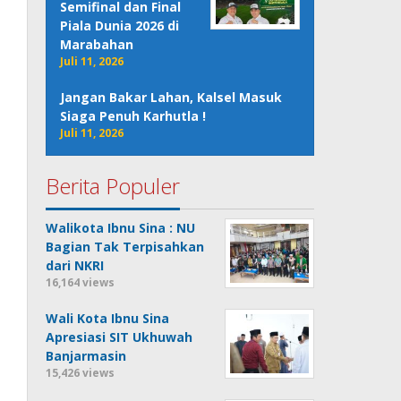
Semifinal dan Final
Piala Dunia 2026 di
Marabahan
Juli 11, 2026
Jangan Bakar Lahan, Kalsel Masuk
Siaga Penuh Karhutla !
Juli 11, 2026
Berita Populer
Walikota Ibnu Sina : NU
Bagian Tak Terpisahkan
dari NKRI
16,164 views
Wali Kota Ibnu Sina
Apresiasi SIT Ukhuwah
Banjarmasin
15,426 views