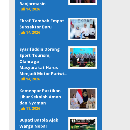
Banjarmasin
Juli 14, 2026
Ekraf Tambah Empat
Subsektor Baru
Juli 14, 2026
Syarifuddin Dorong
Sport Tourism,
Olahraga
Masyarakat Harus
Menjadi Motor Pariwi…
Juli 14, 2026
Kemenpar Pastikan
Libur Sekolah Aman
dan Nyaman
Juli 11, 2026
Bupati Batola Ajak
Warga Nobar