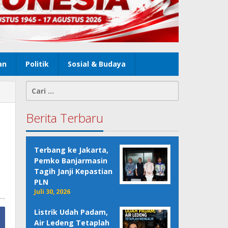
an
Politik
Sosial & Budaya
Cari
untuk:
Berita Terbaru
Terbang ke Jakarta,
Pemko Banjarmasin
Tagih Janji Kepastian
PLN
Juli 30, 2026
Listrik Udah Padam,
Air Ledeng Tetaplah