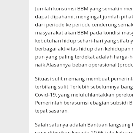
Jumlah konsumsi BBM yang semakin meni
dapat dipahami, mengingat jumlah pih
dari periode ke periode cenderung semak
masyarakat akan BBM pada kondisi masy
kebutuhan hidup sehari-hari yang sifatn
berbagai aktivitas hidup dan kehidupa
pun yang paling terdekat adalah harga-
naik.Alasannya beban operasional (produksi
Situasi sulit memang membuat pemerin
terbilang sulit.Terlebih sebelumnya ban
Covid-19, yang meluluhlantakkan pereko
Pemerintah berasumsi ebagian subsidi B
tepat sasaran.
Salah satunya adalah Bantuan langsung t
yang diberikan kepada 20,65 juta kelua