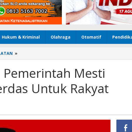
Hukum & Kriminal
Olahraga
Otomatif
Pendidik
LATAN
»
Harga
BBM
Naik,
 Pemerintah Mesti
Pemerintah
Mesti
erdas Untuk Rakyat
Berikan
Solusi
Cerdas
Untuk
Rakyat