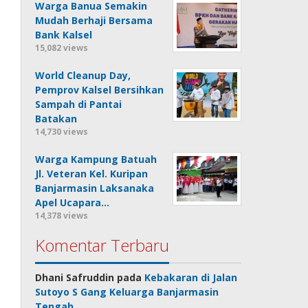
Warga Banua Semakin
Mudah Berhaji Bersama
Bank Kalsel
15,082 views
World Cleanup Day,
Pemprov Kalsel Bersihkan
Sampah di Pantai
Batakan
14,730 views
Warga Kampung Batuah
Jl. Veteran Kel. Kuripan
Banjarmasin Laksanaka
Apel Ucapara…
14,378 views
Komentar Terbaru
Dhani Safruddin
pada
Kebakaran di Jalan
Sutoyo S Gang Keluarga Banjarmasin
Tengah