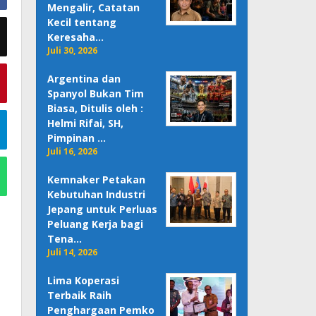
Mengalir, Catatan
Kecil tentang
Keresaha…
Juli 30, 2026
Argentina dan
Spanyol Bukan Tim
Biasa, Ditulis oleh :
Helmi Rifai, SH,
Pimpinan …
Juli 16, 2026
Kemnaker Petakan
Kebutuhan Industri
Jepang untuk Perluas
Peluang Kerja bagi
Tena…
Juli 14, 2026
Lima Koperasi
Terbaik Raih
Penghargaan Pemko