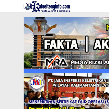
Lewati
ke
konten