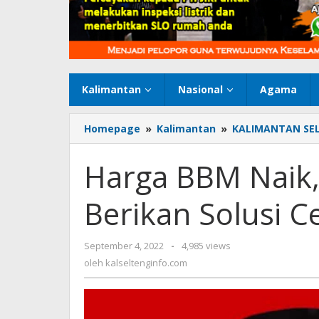
Kalimantan
Nasional
Agama
Homepage
»
Kalimantan
»
KALIMANTAN SE
Harga BBM Naik,
Berikan Solusi C
September 4, 2022
oleh
-
4,985 views
kalseltenginfo.com
oleh
kalseltenginfo.com