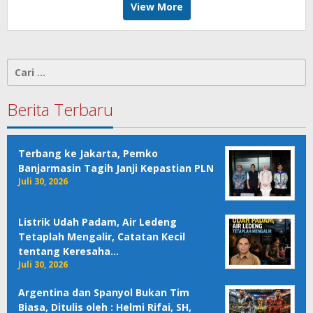
View More
Cari
untuk:
Berita Terbaru
Terbang ke Jakarta, Pemko
Banjarmasin Tagih Janji Kepastian PLN
Juli 30, 2026
Listrik Udah Padam, Air Ledeng
Tetaplah Mengalir, Catatan Kecil
tentang Keresaha…
Juli 30, 2026
Argentina dan Spanyol Bukan Tim
Biasa, Ditulis oleh : Helmi Rifai, SH,