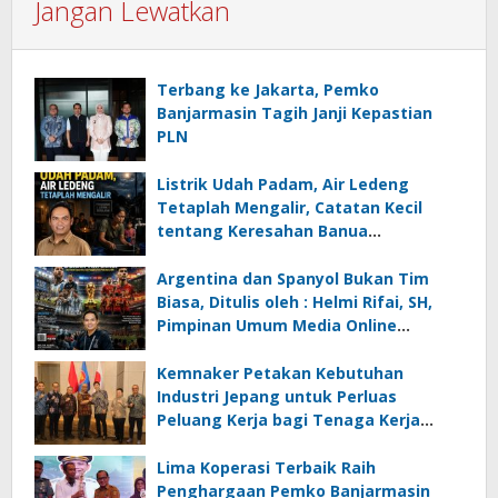
Jangan Lewatkan
Terbang ke Jakarta, Pemko
Banjarmasin Tagih Janji Kepastian
PLN
Listrik Udah Padam, Air Ledeng
Tetaplah Mengalir, Catatan Kecil
tentang Keresahan Banua
Menghadapi Krisis Energi dan
Ancaman Lingkungan, Oleh : Helmi
Argentina dan Spanyol Bukan Tim
Rifai, SH
Biasa, Ditulis oleh : Helmi Rifai, SH,
Pimpinan Umum Media Online
Kalseltenginfo.com
Kemnaker Petakan Kebutuhan
Industri Jepang untuk Perluas
Peluang Kerja bagi Tenaga Kerja
Indonesia
Lima Koperasi Terbaik Raih
Penghargaan Pemko Banjarmasin