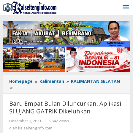
Lewati
ke
konten
Homepage
»
Kalimantan
»
KALIMANTAN SELATAN
»
Baru
Empat
Bulan
Baru Empat Bulan Diluncurkan, Aplikasi
Diluncurkan,
SI UJANG GATRIK Dikeluhkan
Aplikasi
SI
Desember 7, 2021
oleh
-
5,642 views
UJANG
kalseltenginfo.com
oleh
kalseltenginfo.com
GATRIK