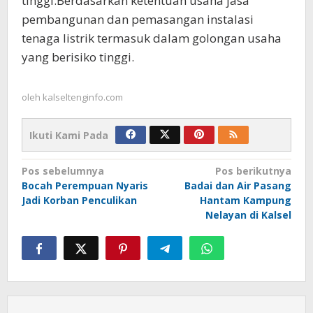
tinggi.Berdasarkan ketentuan usaha jasa
pembangunan dan pemasangan instalasi
tenaga listrik termasuk dalam golongan usaha
yang berisiko tinggi.
oleh
kalseltenginfo.com
Ikuti Kami Pada
Navigasi
Pos sebelumnya
Pos berikutnya
Bocah Perempuan Nyaris
Badai dan Air Pasang
pos
Jadi Korban Penculikan
Hantam Kampung
Nelayan di Kalsel