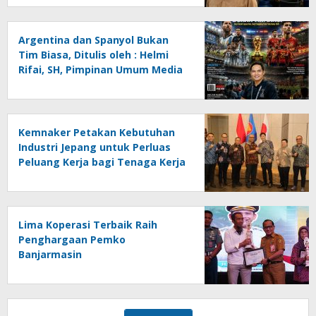
Ancaman Lingkungan, Oleh :
Helmi Rifai, SH
Argentina dan Spanyol Bukan
Tim Biasa, Ditulis oleh : Helmi
Rifai, SH, Pimpinan Umum Media
Online Kalseltenginfo.com
Kemnaker Petakan Kebutuhan
Industri Jepang untuk Perluas
Peluang Kerja bagi Tenaga Kerja
Indonesia
Lima Koperasi Terbaik Raih
Penghargaan Pemko
Banjarmasin