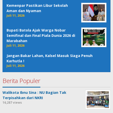
Kemenpar Pastikan Libur Sekolah
Aman dan Nyaman
Juli 11, 2026
Bupati Batola Ajak Warga Nobar
Semifinal dan Final Piala Dunia 2026 di
Marabahan
Juli 11, 2026
Jangan Bakar Lahan, Kalsel Masuk Siaga Penuh
Karhutla !
Juli 11, 2026
Berita Populer
Walikota Ibnu Sina : NU Bagian Tak
Terpisahkan dari NKRI
16,287 views