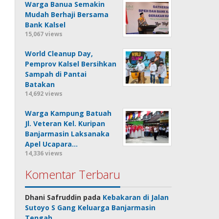
Warga Banua Semakin
Mudah Berhaji Bersama
Bank Kalsel
15,067 views
World Cleanup Day,
Pemprov Kalsel Bersihkan
Sampah di Pantai
Batakan
14,692 views
Warga Kampung Batuah
Jl. Veteran Kel. Kuripan
Banjarmasin Laksanaka
Apel Ucapara…
14,336 views
Komentar Terbaru
Dhani Safruddin
pada
Kebakaran di Jalan
Sutoyo S Gang Keluarga Banjarmasin
Tengah