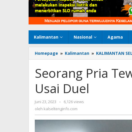
Kalimantan
Nasional
Agama
Homepage
»
Kalimantan
»
KALIMANTAN SE
Seorang Pria Te
Usai Duel
Juni 23, 2023
oleh
-
6,126 views
kalseltenginfo.com
oleh
kalseltenginfo.com