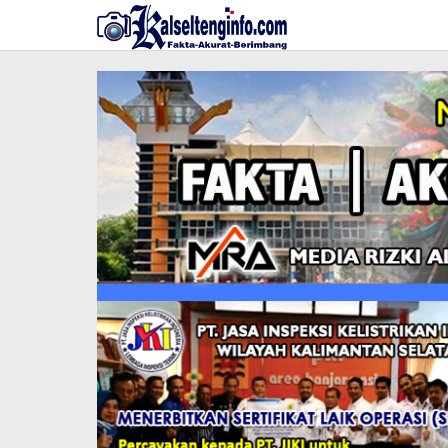
Lewati
ke
konten