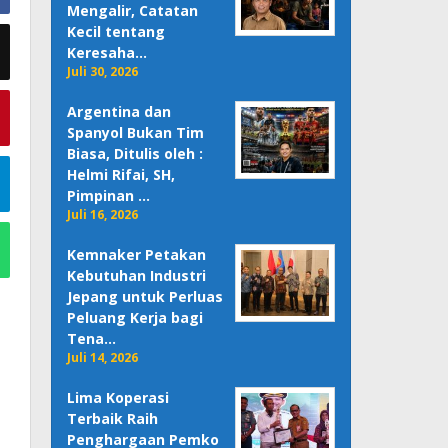
Mengalir, Catatan
Kecil tentang
Keresaha…
Juli 30, 2026
Argentina dan
Spanyol Bukan Tim
Biasa, Ditulis oleh :
Helmi Rifai, SH,
Pimpinan …
Juli 16, 2026
Kemnaker Petakan
Kebutuhan Industri
Jepang untuk Perluas
Peluang Kerja bagi
Tena…
Juli 14, 2026
Lima Koperasi
Terbaik Raih
Penghargaan Pemko