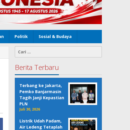
an
Politik
Sosial & Budaya
Cari
untuk:
Berita Terbaru
Terbang ke Jakarta,
Pemko Banjarmasin
Tagih Janji Kepastian
PLN
Juli 30, 2026
Listrik Udah Padam,
Air Ledeng Tetaplah