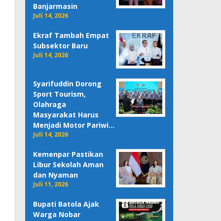
Banjarmasin
Juli 14, 2026
Ekraf Tambah Empat
Subsektor Baru
Juli 14, 2026
Syarifuddin Dorong
Sport Tourism,
Olahraga
Masyarakat Harus
Menjadi Motor Pariwi…
Juli 14, 2026
Kemenpar Pastikan
Libur Sekolah Aman
dan Nyaman
Juli 11, 2026
Bupati Batola Ajak
Warga Nobar