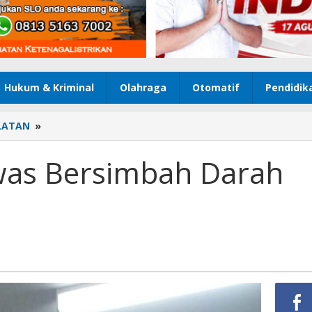
Hukum & Kriminal
Olahraga
Otomatif
Pendidik
LATAN
»
Seorang
Pria
Tewas
was Bersimbah Darah
Bersimbah
Darah
Usai
Duel