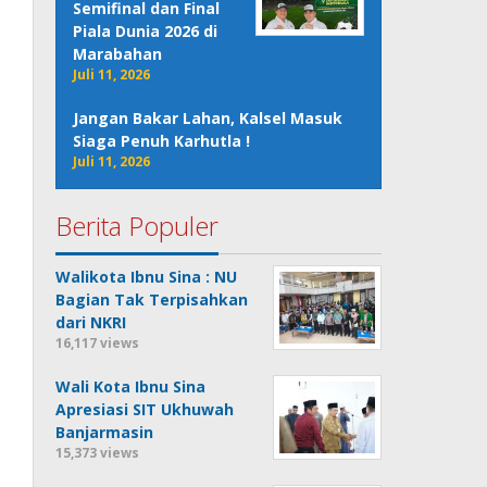
Semifinal dan Final
Piala Dunia 2026 di
Marabahan
Juli 11, 2026
Jangan Bakar Lahan, Kalsel Masuk
Siaga Penuh Karhutla !
Juli 11, 2026
Berita Populer
Walikota Ibnu Sina : NU
Bagian Tak Terpisahkan
dari NKRI
16,117 views
Wali Kota Ibnu Sina
Apresiasi SIT Ukhuwah
Banjarmasin
15,373 views