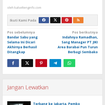
oleh
kalseltenginfo.com
Ikuti Kami Pada
Navigasi
Pos sebelumnya
Pos berikutnya
Bandar Sabu yang
Indahnya Ramadhan,
pos
Selama Ini Dicari
Sang Manager PT JIKI
Akhirnya Berhasil
Area Barabai Pun Turun
Ditangkap
Berbagi Sembako
Jangan Lewatkan
Terbang ke Jakarta, Pemko