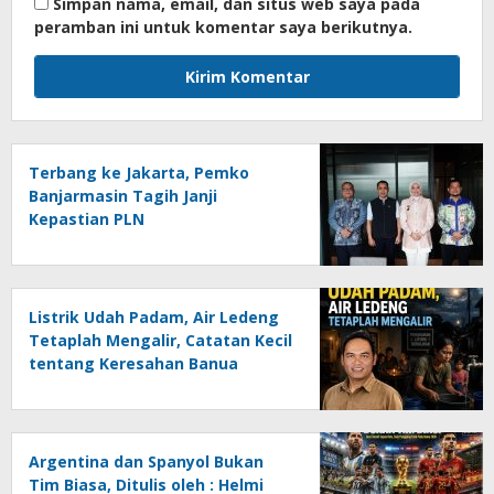
Simpan nama, email, dan situs web saya pada
peramban ini untuk komentar saya berikutnya.
Terbang ke Jakarta, Pemko
Banjarmasin Tagih Janji
Kepastian PLN
Listrik Udah Padam, Air Ledeng
Tetaplah Mengalir, Catatan Kecil
tentang Keresahan Banua
Menghadapi Krisis Energi dan
Ancaman Lingkungan, Oleh :
Helmi Rifai, SH
Argentina dan Spanyol Bukan
Tim Biasa, Ditulis oleh : Helmi