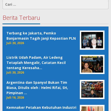
Cari
untuk:
Berita Terbaru
Terbang ke Jakarta, Pemko
Banjarmasin Tagih Janji Kepastian PLN
Juli 30, 2026
Listrik Udah Padam, Air Ledeng
Tetaplah Mengalir, Catatan Kecil
tentang Keresaha…
Juli 30, 2026
Argentina dan Spanyol Bukan Tim
Biasa, Ditulis oleh : Helmi Rifai, SH,
Pimpinan …
Juli 16, 2026
Kemnaker Petakan Kebutuhan Industri