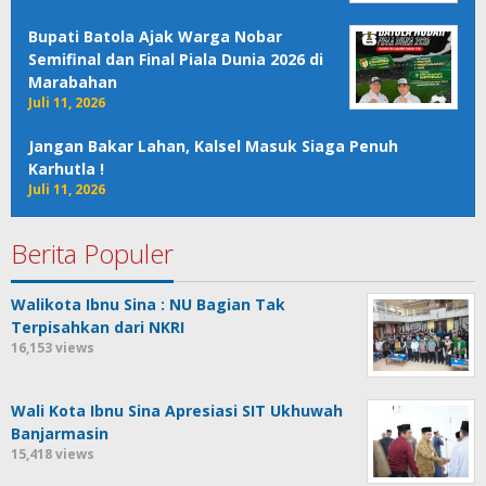
Bupati Batola Ajak Warga Nobar
Semifinal dan Final Piala Dunia 2026 di
Marabahan
Juli 11, 2026
Jangan Bakar Lahan, Kalsel Masuk Siaga Penuh
Karhutla !
Juli 11, 2026
Berita Populer
Walikota Ibnu Sina : NU Bagian Tak
Terpisahkan dari NKRI
16,153 views
Wali Kota Ibnu Sina Apresiasi SIT Ukhuwah
Banjarmasin
15,418 views