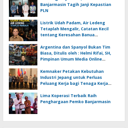
Banjarmasin Tagih Janji Kepastian
PLN
Listrik Udah Padam, Air Ledeng
Tetaplah Mengalir, Catatan Kecil
tentang Keresahan Banua
Menghadapi Krisis Energi dan
Ancaman Lingkungan, Oleh : Helmi
Argentina dan Spanyol Bukan Tim
Rifai, SH
Biasa, Ditulis oleh : Helmi Rifai, SH,
Pimpinan Umum Media Online
Kalseltenginfo.com
Kemnaker Petakan Kebutuhan
Industri Jepang untuk Perluas
Peluang Kerja bagi Tenaga Kerja
Indonesia
Lima Koperasi Terbaik Raih
Penghargaan Pemko Banjarmasin