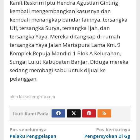
Kanit Reskrim Iptu Hendra Agustian Ginting
kembali mengembangkan kasusnya dan
kembali menangkap bandar lainnya, tersangka
Ufi, tersangka Surya, tersangka Ijah, dan
tersangka Yaya. Mereka ditangkap di rumah
tersangka Yaya Jalan Martapura Lama Km. 9
Komplek Repuja Mandiri 1 Blok A Kelurahan,
Sungai Lulut Kabuoaten Banjar. Diduga mereka
sedang membagi sabu untuk dijual ke
pelanggan.
oleh
kalseltenginfo.com
Ikuti Kami Pada
Navigasi
Pos sebelumnya
Pos berikutnya
Pelaku Penggelapan
Pengeroyokan Di Gg
pos