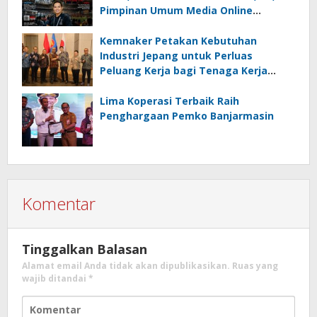
Pimpinan Umum Media Online
Kalseltenginfo.com
Kemnaker Petakan Kebutuhan
Industri Jepang untuk Perluas
Peluang Kerja bagi Tenaga Kerja
Indonesia
Lima Koperasi Terbaik Raih
Penghargaan Pemko Banjarmasin
Komentar
Tinggalkan Balasan
Alamat email Anda tidak akan dipublikasikan.
Ruas yang
wajib ditandai
*