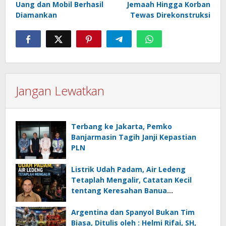
Uang dan Mobil Berhasil
Jemaah Hingga Korban
Diamankan
Tewas Direkonstruksi
Jangan Lewatkan
Terbang ke Jakarta, Pemko
Banjarmasin Tagih Janji Kepastian
PLN
Listrik Udah Padam, Air Ledeng
Tetaplah Mengalir, Catatan Kecil
tentang Keresahan Banua
Menghadapi Krisis Energi dan
Ancaman Lingkungan, Oleh : Helmi
Argentina dan Spanyol Bukan Tim
Rifai, SH
Biasa, Ditulis oleh : Helmi Rifai, SH,