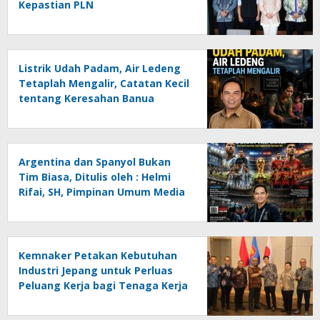
Kepastian PLN
Listrik Udah Padam, Air Ledeng
Tetaplah Mengalir, Catatan Kecil
tentang Keresahan Banua
Menghadapi Krisis Energi dan
Ancaman Lingkungan, Oleh :
Helmi Rifai, SH
Argentina dan Spanyol Bukan
Tim Biasa, Ditulis oleh : Helmi
Rifai, SH, Pimpinan Umum Media
Online Kalseltenginfo.com
Kemnaker Petakan Kebutuhan
Industri Jepang untuk Perluas
Peluang Kerja bagi Tenaga Kerja
Indonesia