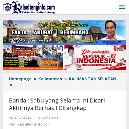
Lewati
ke
konten
Homepage
»
Kalimantan
»
KALIMANTAN SELATAN
»
Bandar
Sabu
yang
Bandar Sabu yang Selama Ini Dicari
Selama
Akhirnya Berhasil Ditangkap
Ini
Dicari
April 15, 2023
oleh
-
3,608 views
Akhirnya
kalseltenginfo.com
oleh
kalseltenginfo.com
Berhasil