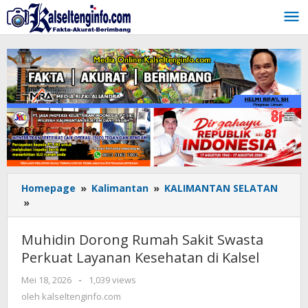
Lewati
ke
konten
Homepage
»
Kalimantan
»
KALIMANTAN SELATAN
»
Muhidin
Dorong
Rumah
Muhidin Dorong Rumah Sakit Swasta
Sakit
Perkuat Layanan Kesehatan di Kalsel
Swasta
Perkuat
Mei 18, 2026
oleh
-
1,039 views
Layanan
kalseltenginfo.com
oleh
kalseltenginfo.com
Kesehatan