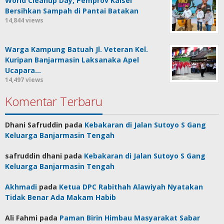
World Cleanup Day, Pemprov Kalsel
Bersihkan Sampah di Pantai Batakan
14,844 views
Warga Kampung Batuah Jl. Veteran Kel.
Kuripan Banjarmasin Laksanaka Apel
Ucapara…
14,497 views
Komentar Terbaru
Dhani Safruddin
pada
Kebakaran di Jalan Sutoyo S Gang
Keluarga Banjarmasin Tengah
safruddin dhani
pada
Kebakaran di Jalan Sutoyo S Gang
Keluarga Banjarmasin Tengah
Akhmadi
pada
Ketua DPC Rabithah Alawiyah Nyatakan
Tidak Benar Ada Makam Habib
Ali Fahmi
pada
Paman Birin Himbau Masyarakat Sabar