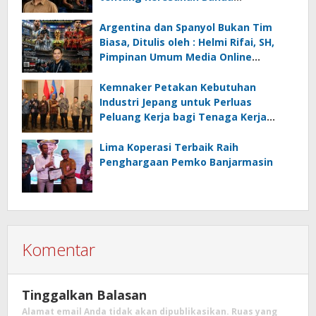
Menghadapi Krisis Energi dan
Ancaman Lingkungan, Oleh : Helmi
Argentina dan Spanyol Bukan Tim
Rifai, SH
Biasa, Ditulis oleh : Helmi Rifai, SH,
Pimpinan Umum Media Online
Kalseltenginfo.com
Kemnaker Petakan Kebutuhan
Industri Jepang untuk Perluas
Peluang Kerja bagi Tenaga Kerja
Indonesia
Lima Koperasi Terbaik Raih
Penghargaan Pemko Banjarmasin
Komentar
Tinggalkan Balasan
Alamat email Anda tidak akan dipublikasikan.
Ruas yang