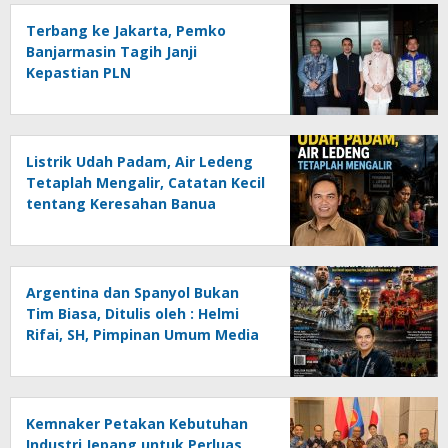
Terbang ke Jakarta, Pemko
Banjarmasin Tagih Janji
Kepastian PLN
Listrik Udah Padam, Air Ledeng
Tetaplah Mengalir, Catatan Kecil
tentang Keresahan Banua
Menghadapi Krisis Energi dan
Ancaman Lingkungan, Oleh :
Helmi Rifai, SH
Argentina dan Spanyol Bukan
Tim Biasa, Ditulis oleh : Helmi
Rifai, SH, Pimpinan Umum Media
Online Kalseltenginfo.com
Kemnaker Petakan Kebutuhan
Industri Jepang untuk Perluas