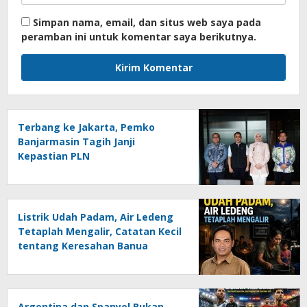
Simpan nama, email, dan situs web saya pada
peramban ini untuk komentar saya berikutnya.
Terbang ke Jakarta, Pemko
Banjarmasin Tagih Janji
Kepastian PLN
Listrik Udah Padam, Air Ledeng
Tetaplah Mengalir, Catatan Kecil
tentang Keresahan Banua
Menghadapi Krisis Energi dan
Ancaman Lingkungan, Oleh :
Helmi Rifai, SH
Argentina dan Spanyol Bukan