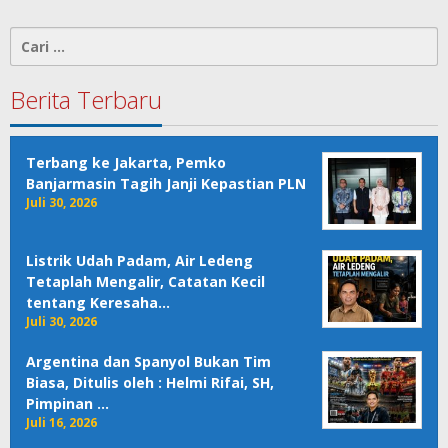
Cari
untuk:
Berita Terbaru
Terbang ke Jakarta, Pemko
Banjarmasin Tagih Janji Kepastian PLN
Juli 30, 2026
Listrik Udah Padam, Air Ledeng
Tetaplah Mengalir, Catatan Kecil
tentang Keresaha…
Juli 30, 2026
Argentina dan Spanyol Bukan Tim
Biasa, Ditulis oleh : Helmi Rifai, SH,
Pimpinan …
Juli 16, 2026