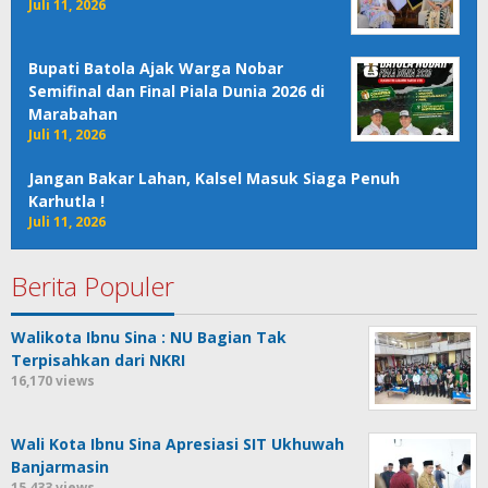
Juli 11, 2026
Bupati Batola Ajak Warga Nobar
Semifinal dan Final Piala Dunia 2026 di
Marabahan
Juli 11, 2026
Jangan Bakar Lahan, Kalsel Masuk Siaga Penuh
Karhutla !
Juli 11, 2026
Berita Populer
Walikota Ibnu Sina : NU Bagian Tak
Terpisahkan dari NKRI
16,170 views
Wali Kota Ibnu Sina Apresiasi SIT Ukhuwah
Banjarmasin
15,433 views