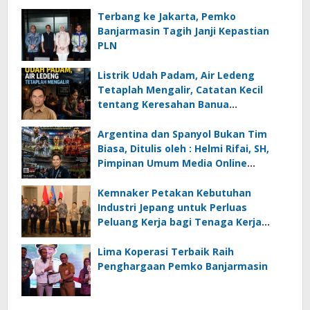
Terbang ke Jakarta, Pemko
Banjarmasin Tagih Janji Kepastian
PLN
Listrik Udah Padam, Air Ledeng
Tetaplah Mengalir, Catatan Kecil
tentang Keresahan Banua
Menghadapi Krisis Energi dan
Ancaman Lingkungan, Oleh : Helmi
Argentina dan Spanyol Bukan Tim
Rifai, SH
Biasa, Ditulis oleh : Helmi Rifai, SH,
Pimpinan Umum Media Online
Kalseltenginfo.com
Kemnaker Petakan Kebutuhan
Industri Jepang untuk Perluas
Peluang Kerja bagi Tenaga Kerja
Indonesia
Lima Koperasi Terbaik Raih
Penghargaan Pemko Banjarmasin