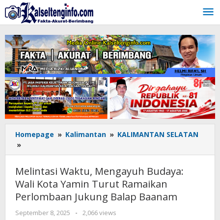
Lewati
ke
konten
Homepage
»
Kalimantan
»
KALIMANTAN SELATAN
»
Melintasi
Waktu,
Mengayuh
Melintasi Waktu, Mengayuh Budaya:
Budaya:
Wali Kota Yamin Turut Ramaikan
Wali
Perlombaan Jukung Balap Baanam
Kota
Yamin
September 8, 2025
oleh
-
2,066 views
Turut