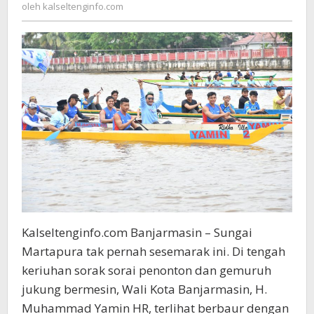
kalseltenginfo.com
oleh
kalseltenginfo.com
Ramaikan
Perlombaan
Jukung
Balap
Baanam
Kalseltenginfo.com Banjarmasin – Sungai
Martapura tak pernah sesemarak ini. Di tengah
keriuhan sorak sorai penonton dan gemuruh
jukung bermesin, Wali Kota Banjarmasin, H.
Muhammad Yamin HR, terlihat berbaur dengan