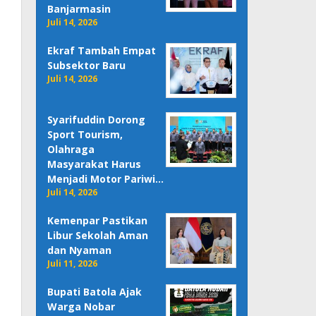
Banjarmasin
Juli 14, 2026
Ekraf Tambah Empat
Subsektor Baru
Juli 14, 2026
Syarifuddin Dorong
Sport Tourism,
Olahraga
Masyarakat Harus
Menjadi Motor Pariwi…
Juli 14, 2026
Kemenpar Pastikan
Libur Sekolah Aman
dan Nyaman
Juli 11, 2026
Bupati Batola Ajak
Warga Nobar