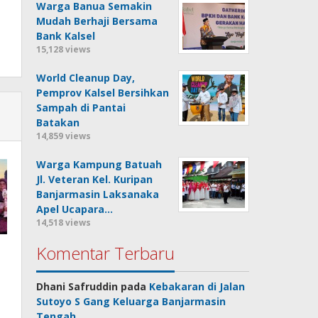
Warga Banua Semakin
Mudah Berhaji Bersama
Bank Kalsel
15,128 views
World Cleanup Day,
Pemprov Kalsel Bersihkan
Sampah di Pantai
Batakan
14,859 views
Warga Kampung Batuah
Jl. Veteran Kel. Kuripan
Banjarmasin Laksanaka
Apel Ucapara…
14,518 views
Komentar Terbaru
Dhani Safruddin
pada
Kebakaran di Jalan
Sutoyo S Gang Keluarga Banjarmasin
Tengah