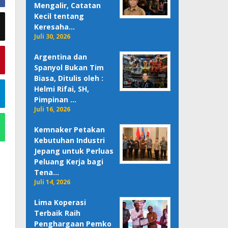
Mengalir, Catatan
Kecil tentang
Keresaha…
Juli 30, 2026
Argentina dan
Spanyol Bukan Tim
Biasa, Ditulis oleh :
Helmi Rifai, SH,
Pimpinan …
Juli 16, 2026
Kemnaker Petakan
Kebutuhan Industri
Jepang untuk Perluas
Peluang Kerja bagi
Tena…
Juli 14, 2026
Lima Koperasi
Terbaik Raih
Penghargaan Pemko