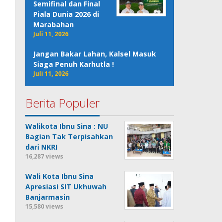
Semifinal dan Final
Piala Dunia 2026 di
Marabahan
Juli 11, 2026
Jangan Bakar Lahan, Kalsel Masuk
Siaga Penuh Karhutla !
Juli 11, 2026
Berita Populer
Walikota Ibnu Sina : NU
Bagian Tak Terpisahkan
dari NKRI
16,287 views
Wali Kota Ibnu Sina
Apresiasi SIT Ukhuwah
Banjarmasin
15,580 views