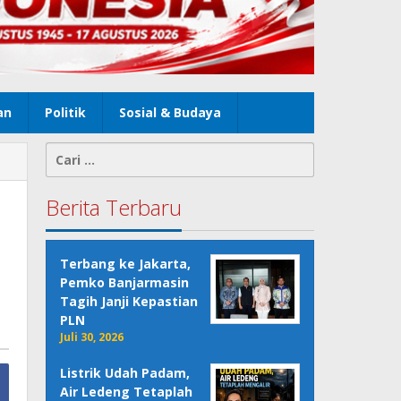
an
Politik
Sosial & Budaya
Cari
untuk:
Berita Terbaru
Terbang ke Jakarta,
Pemko Banjarmasin
Tagih Janji Kepastian
PLN
Juli 30, 2026
Listrik Udah Padam,
Air Ledeng Tetaplah