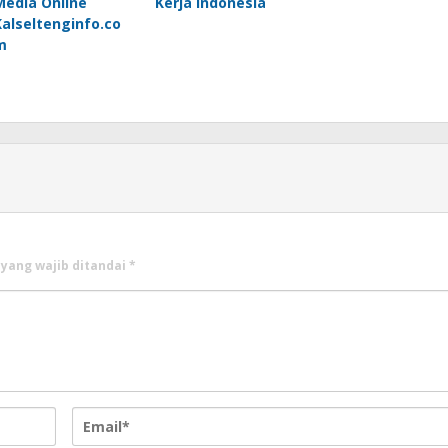
Media Online
Kerja Indonesia
Kalseltenginfo.co
m
 yang wajib ditandai
*