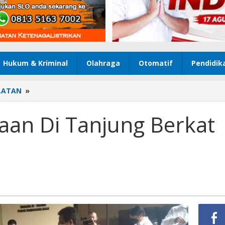
Hukum & Kriminal
Olahraga
Otomatif
Pendidik
LATAN
»
Kasus
Penganiayaan
Di
aan Di Tanjung Berkat
Tanjung
Berkat
Direkonstruksi