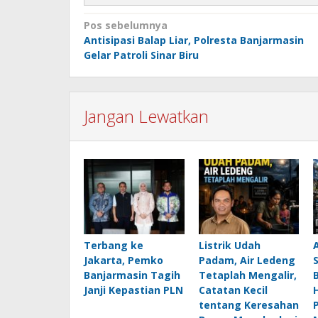
Navigasi
Pos sebelumnya
Antisipasi Balap Liar, Polresta Banjarmasin
pos
Gelar Patroli Sinar Biru
Jangan Lewatkan
Terbang ke
Listrik Udah
Jakarta, Pemko
Padam, Air Ledeng
Banjarmasin Tagih
Tetaplah Mengalir,
B
Janji Kepastian PLN
Catatan Kecil
H
tentang Keresahan