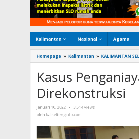
Kalimantan
Nasional
Agama
Homepage
»
Kalimantan
»
KALIMANTAN SE
Kasus Penganiay
Direkonstruksi
Januari 10, 2022
oleh
-
3,514 views
kalseltenginfo.com
oleh
kalseltenginfo.com