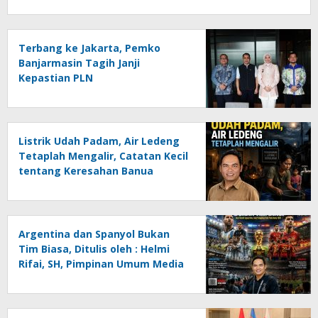
Terbang ke Jakarta, Pemko
Banjarmasin Tagih Janji
Kepastian PLN
Listrik Udah Padam, Air Ledeng
Tetaplah Mengalir, Catatan Kecil
tentang Keresahan Banua
Menghadapi Krisis Energi dan
Ancaman Lingkungan, Oleh :
Helmi Rifai, SH
Argentina dan Spanyol Bukan
Tim Biasa, Ditulis oleh : Helmi
Rifai, SH, Pimpinan Umum Media
Online Kalseltenginfo.com