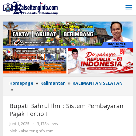
Lewati
ke
konten
Homepage
»
Kalimantan
»
KALIMANTAN SELATAN
»
Bupati
Bahrul
Ilmi
Bupati Bahrul Ilmi : Sistem Pembayaran
:
Pajak Tertib !
Sistem
Pembayaran
Juni 1, 2025
oleh
-
3,178 views
Pajak
kalseltenginfo.com
oleh
kalseltenginfo.com
Tertib