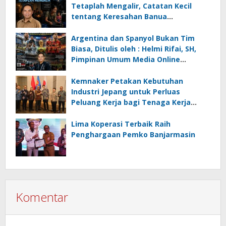
Tetaplah Mengalir, Catatan Kecil
tentang Keresahan Banua
Menghadapi Krisis Energi dan
Ancaman Lingkungan, Oleh : Helmi
Argentina dan Spanyol Bukan Tim
Rifai, SH
Biasa, Ditulis oleh : Helmi Rifai, SH,
Pimpinan Umum Media Online
Kalseltenginfo.com
Kemnaker Petakan Kebutuhan
Industri Jepang untuk Perluas
Peluang Kerja bagi Tenaga Kerja
Indonesia
Lima Koperasi Terbaik Raih
Penghargaan Pemko Banjarmasin
Komentar