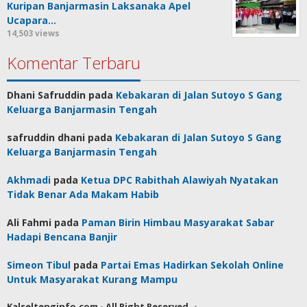
Kuripan Banjarmasin Laksanaka Apel
Ucapara…
14,503 views
Komentar Terbaru
Dhani Safruddin
pada
Kebakaran di Jalan Sutoyo S Gang
Keluarga Banjarmasin Tengah
safruddin dhani
pada
Kebakaran di Jalan Sutoyo S Gang
Keluarga Banjarmasin Tengah
Akhmadi
pada
Ketua DPC Rabithah Alawiyah Nyatakan
Tidak Benar Ada Makam Habib
Ali Fahmi
pada
Paman Birin Himbau Masyarakat Sabar
Hadapi Bencana Banjir
Simeon Tibul
pada
Partai Emas Hadirkan Sekolah Online
Untuk Masyarakat Kurang Mampu
Kalseltenginfo.com - All Right Reserved