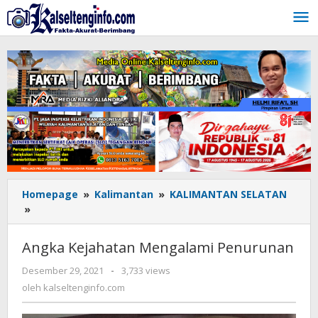
Lewati
ke
konten
Homepage
»
Kalimantan
»
KALIMANTAN SELATAN
»
Angka
Kejahatan
Mengalami
Angka Kejahatan Mengalami Penurunan
Penurunan
Desember 29, 2021
oleh
-
3,733 views
kalseltenginfo.com
oleh
kalseltenginfo.com