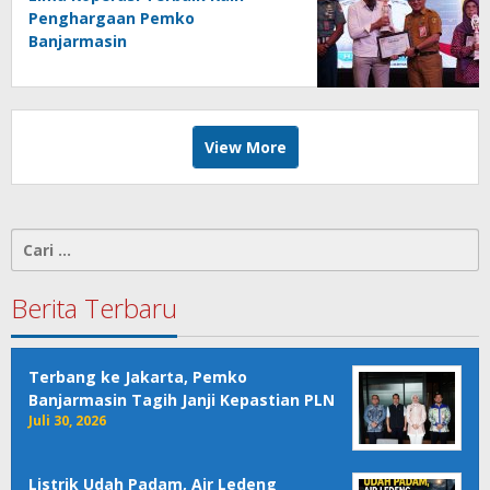
Penghargaan Pemko
Banjarmasin
View More
Cari
untuk:
Berita Terbaru
Terbang ke Jakarta, Pemko
Banjarmasin Tagih Janji Kepastian PLN
Juli 30, 2026
Listrik Udah Padam, Air Ledeng