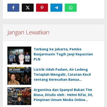
Jangan Lewatkan
Terbang ke Jakarta, Pemko
Banjarmasin Tagih Janji Kepastian
PLN
Listrik Udah Padam, Air Ledeng
Tetaplah Mengalir, Catatan Kecil
tentang Keresahan Banua
Menghadapi Krisis Energi dan
Ancaman Lingkungan, Oleh : Helmi
Argentina dan Spanyol Bukan Tim
Rifai, SH
Biasa, Ditulis oleh : Helmi Rifai, SH,
Pimpinan Umum Media Online
Kalseltenginfo.com