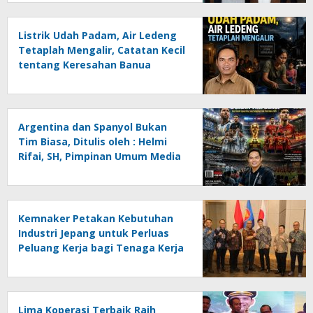
Listrik Udah Padam, Air Ledeng
Tetaplah Mengalir, Catatan Kecil
tentang Keresahan Banua
Menghadapi Krisis Energi dan
Ancaman Lingkungan, Oleh :
Helmi Rifai, SH
Argentina dan Spanyol Bukan
Tim Biasa, Ditulis oleh : Helmi
Rifai, SH, Pimpinan Umum Media
Online Kalseltenginfo.com
Kemnaker Petakan Kebutuhan
Industri Jepang untuk Perluas
Peluang Kerja bagi Tenaga Kerja
Indonesia
Lima Koperasi Terbaik Raih