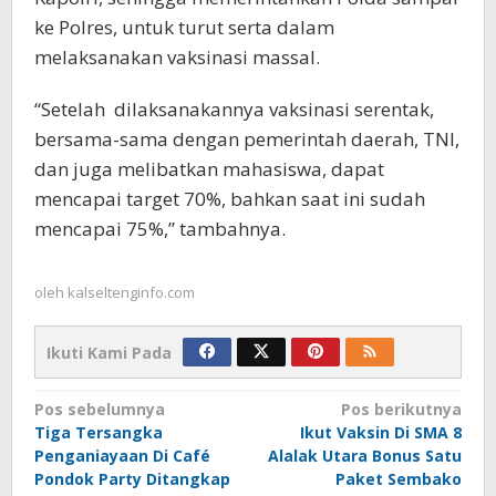
ke Polres, untuk turut serta dalam
melaksanakan vaksinasi massal.
“Setelah dilaksanakannya vaksinasi serentak,
bersama-sama dengan pemerintah daerah, TNI,
dan juga melibatkan mahasiswa, dapat
mencapai target 70%, bahkan saat ini sudah
mencapai 75%,” tambahnya.
oleh
kalseltenginfo.com
Ikuti Kami Pada
Navigasi
Pos sebelumnya
Pos berikutnya
Tiga Tersangka
Ikut Vaksin Di SMA 8
pos
Penganiayaan Di Café
Alalak Utara Bonus Satu
Pondok Party Ditangkap
Paket Sembako