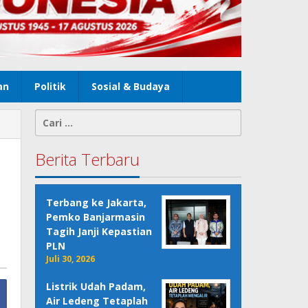
an
Politik
Sosial & Budaya
Cari
untuk:
Berita Terbaru
Terbang ke Jakarta,
Pemko Banjarmasin
Tagih Janji Kepastian
PLN
Juli 30, 2026
Listrik Udah Padam,
Air Ledeng Tetaplah