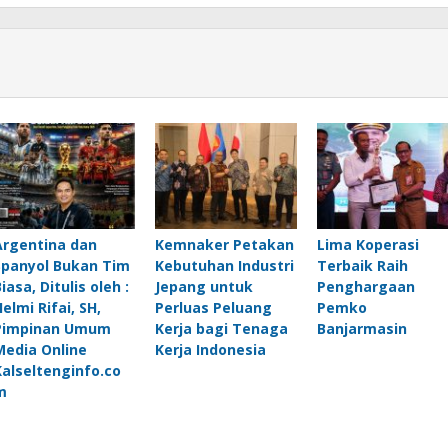
Argentina dan
Kemnaker Petakan
Lima Koperasi
Spanyol Bukan Tim
Kebutuhan Industri
Terbaik Raih
iasa, Ditulis oleh :
Jepang untuk
Penghargaan
elmi Rifai, SH,
Perluas Peluang
Pemko
Pimpinan Umum
Kerja bagi Tenaga
Banjarmasin
Media Online
Kerja Indonesia
Kalseltenginfo.co
m