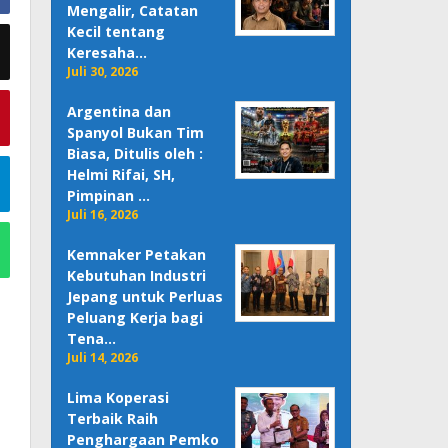
Mengalir, Catatan
Kecil tentang
Keresaha…
Juli 30, 2026
Argentina dan
Spanyol Bukan Tim
Biasa, Ditulis oleh :
Helmi Rifai, SH,
Pimpinan …
Juli 16, 2026
Kemnaker Petakan
Kebutuhan Industri
Jepang untuk Perluas
Peluang Kerja bagi
Tena…
Juli 14, 2026
Lima Koperasi
Terbaik Raih
Penghargaan Pemko