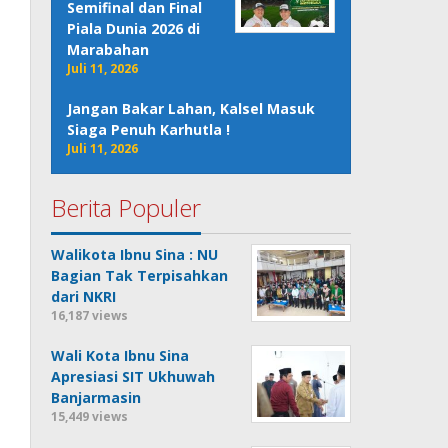
Semifinal dan Final
Piala Dunia 2026 di
Marabahan
Juli 11, 2026
Jangan Bakar Lahan, Kalsel Masuk
Siaga Penuh Karhutla !
Juli 11, 2026
Berita Populer
Walikota Ibnu Sina : NU
Bagian Tak Terpisahkan
dari NKRI
16,187 views
Wali Kota Ibnu Sina
Apresiasi SIT Ukhuwah
Banjarmasin
15,449 views