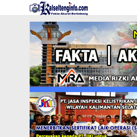
Lewati
ke
konten