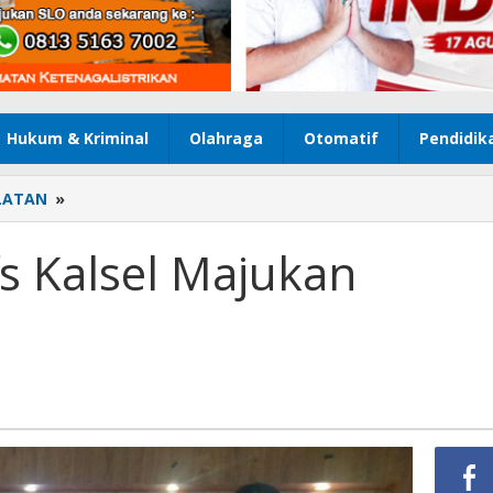
Hukum & Kriminal
Olahraga
Otomatif
Pendidik
LATAN
»
ULM
Ajak
Gekrafs
s Kalsel Majukan
Kalsel
Majukan
UMKM
Banua