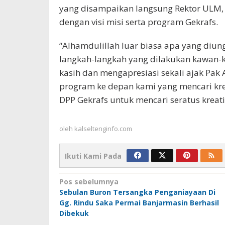
yang disampaikan langsung Rektor ULM, P
dengan visi misi serta program Gekrafs.
“Alhamdulillah luar biasa apa yang diu
langkah-langkah yang dilakukan kawan-k
kasih dan mengapresiasi sekali ajak Pak
program ke depan kami yang mencari krea
DPP Gekrafs untuk mencari seratus kreatif
oleh
kalseltenginfo.com
Ikuti Kami Pada
Navigasi
Pos sebelumnya
Sebulan Buron Tersangka Penganiayaan Di
pos
Gg. Rindu Saka Permai Banjarmasin Berhasil
Dibekuk