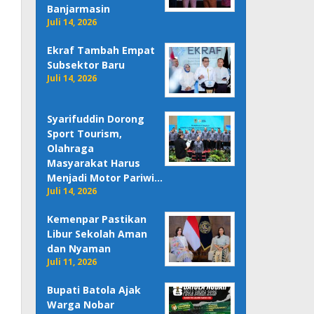
Banjarmasin
Juli 14, 2026
Ekraf Tambah Empat
Subsektor Baru
Juli 14, 2026
Syarifuddin Dorong
Sport Tourism,
Olahraga
Masyarakat Harus
Menjadi Motor Pariwi…
Juli 14, 2026
Kemenpar Pastikan
Libur Sekolah Aman
dan Nyaman
Juli 11, 2026
Bupati Batola Ajak
Warga Nobar