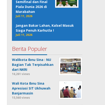
Semifinal dan Final
Piala Dunia 2026 di
Marabahan
Juli 11, 2026
Jangan Bakar Lahan, Kalsel Masuk
Siaga Penuh Karhutla !
Juli 11, 2026
Berita Populer
Walikota Ibnu Sina : NU
Bagian Tak Terpisahkan
dari NKRI
16,261 views
Wali Kota Ibnu Sina
Apresiasi SIT Ukhuwah
Banjarmasin
15,560 views