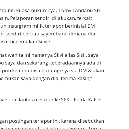
dampingi kuasa hukumnya, Tomy Landanu SH
in. Pelaporan sendiri dilakukan, terkait
n instagram milik terlapor berinisial EM
por sendiri berbau sayembara, dimana dia
isa menemukan Silvie.
 wanita ini namanya Silvi alias Sisil, saya
pu saya dan sekarang keberadaannya ada di
upun ketemu bisa hubungi sya via DM & akan
nemukan saya dengan dia, terima kasih,”
lvie pun lantas melapor ke SPKT Polda Kalsel
an postingan terlapor ini, karena disebutkan
stingan tersebut,” ujar kuasa hukum, Tomy.