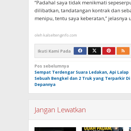
“Padahal saya tidak menikmati sepeserp
dilibatkan, tandatangan kontrak dan seb
menipu, tentu saya keberatan,” jelasnya 
oleh
kalseltenginfo.com
Ikuti Kami Pada
Navigasi
Pos sebelumnya
Sempat Terdengar Suara Ledakan, Api Lalap
pos
Sebuah Bengkel dan 2 Truk yang Terparkir Di
Depannya
Jangan Lewatkan