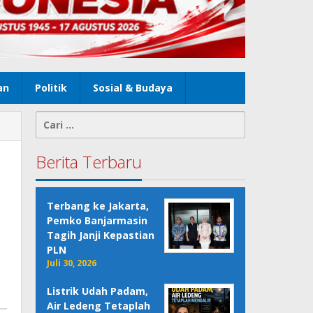
an
Politik
Sosial & Budaya
Cari
untuk:
Berita Terbaru
Terbang ke Jakarta,
Pemko Banjarmasin
Tagih Janji Kepastian
PLN
Juli 30, 2026
Listrik Udah Padam,
Air Ledeng Tetaplah