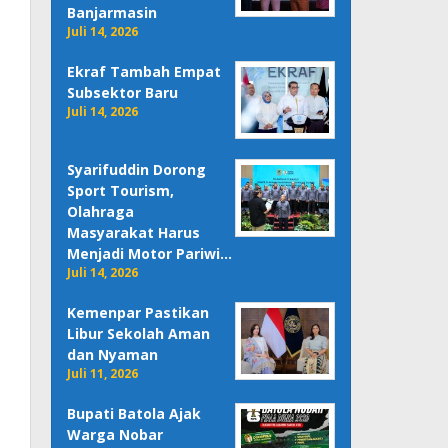
Banjarmasin
Juli 14, 2026
Ekraf Tambah Empat
Subsektor Baru
Juli 14, 2026
Syarifuddin Dorong
Sport Tourism,
Olahraga
Masyarakat Harus
Menjadi Motor Pariwi…
Juli 14, 2026
Kemenpar Pastikan
Libur Sekolah Aman
dan Nyaman
Juli 11, 2026
Bupati Batola Ajak
Warga Nobar