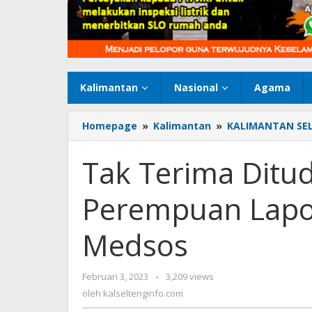
Kalimantan
Nasional
Agama
Homepage
»
Kalimantan
»
KALIMANTAN SE
Tak Terima Ditu
Perempuan Lapo
Medsos
Februari 3, 2023
oleh
-
3,209 views
kalseltenginfo.com
oleh
kalseltenginfo.com