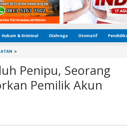
Hukum & Kriminal
Olahraga
Otomatif
Pendidik
LATAN
»
Tak
Terima
Dituduh
duh Penipu, Seorang
Penipu,
Seorang
rkan Pemilik Akun
Perempuan
Laporkan
Pemilik
Akun
Medsos