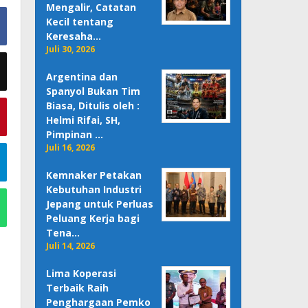
Mengalir, Catatan
Kecil tentang
Keresaha…
Juli 30, 2026
Argentina dan
Spanyol Bukan Tim
Biasa, Ditulis oleh :
Helmi Rifai, SH,
Pimpinan …
Juli 16, 2026
Kemnaker Petakan
Kebutuhan Industri
Jepang untuk Perluas
Peluang Kerja bagi
Tena…
Juli 14, 2026
Lima Koperasi
Terbaik Raih
Penghargaan Pemko