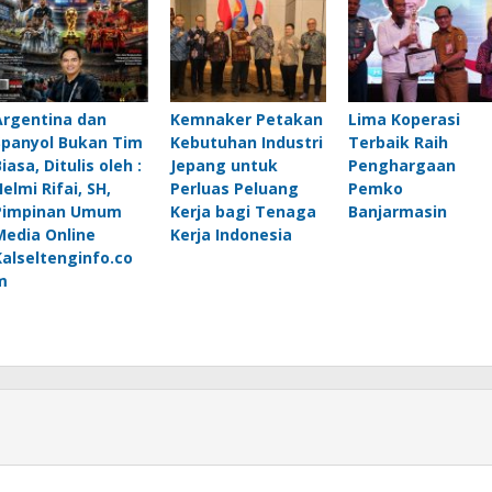
Argentina dan
Kemnaker Petakan
Lima Koperasi
Spanyol Bukan Tim
Kebutuhan Industri
Terbaik Raih
iasa, Ditulis oleh :
Jepang untuk
Penghargaan
elmi Rifai, SH,
Perluas Peluang
Pemko
Pimpinan Umum
Kerja bagi Tenaga
Banjarmasin
Media Online
Kerja Indonesia
Kalseltenginfo.co
m