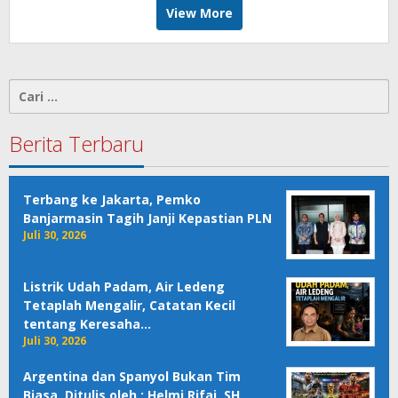
View More
Cari
untuk:
Berita Terbaru
Terbang ke Jakarta, Pemko
Banjarmasin Tagih Janji Kepastian PLN
Juli 30, 2026
Listrik Udah Padam, Air Ledeng
Tetaplah Mengalir, Catatan Kecil
tentang Keresaha…
Juli 30, 2026
Argentina dan Spanyol Bukan Tim
Biasa, Ditulis oleh : Helmi Rifai, SH,