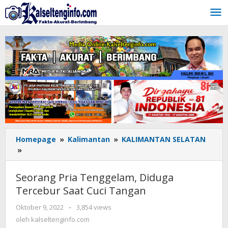
Lewati
ke
konten
Homepage
»
Kalimantan
»
KALIMANTAN SELATAN
»
Seorang
Pria
Tenggelam,
Seorang Pria Tenggelam, Diduga
Diduga
Tercebur Saat Cuci Tangan
Tercebur
Saat
Oktober 9, 2022
oleh
-
3,854 views
Cuci
kalseltenginfo.com
oleh
kalseltenginfo.com
Tangan