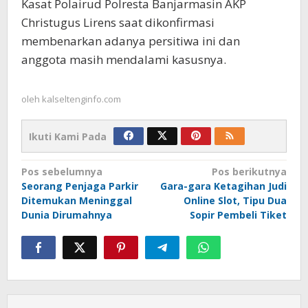
Kasat Polairud Polresta Banjarmasin AKP
Christugus Lirens saat dikonfirmasi
membenarkan adanya persitiwa ini dan
anggota masih mendalami kasusnya.
oleh
kalseltenginfo.com
Ikuti Kami Pada
Navigasi
Pos sebelumnya
Pos berikutnya
Seorang Penjaga Parkir
Gara-gara Ketagihan Judi
pos
Ditemukan Meninggal
Online Slot, Tipu Dua
Dunia Dirumahnya
Sopir Pembeli Tiket