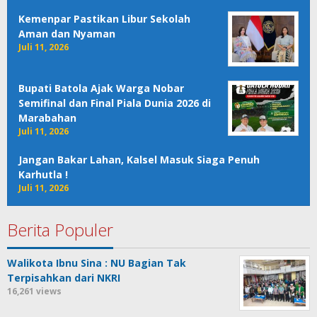
Kemenpar Pastikan Libur Sekolah
Aman dan Nyaman
Juli 11, 2026
Bupati Batola Ajak Warga Nobar
Semifinal dan Final Piala Dunia 2026 di
Marabahan
Juli 11, 2026
Jangan Bakar Lahan, Kalsel Masuk Siaga Penuh
Karhutla !
Juli 11, 2026
Berita Populer
Walikota Ibnu Sina : NU Bagian Tak
Terpisahkan dari NKRI
16,261 views