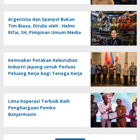
Ancaman Lingkungan, Oleh :
Helmi Rifai, SH
Argentina dan Spanyol Bukan
Tim Biasa, Ditulis oleh : Helmi
Rifai, SH, Pimpinan Umum Media
Online Kalseltenginfo.com
Kemnaker Petakan Kebutuhan
Industri Jepang untuk Perluas
Peluang Kerja bagi Tenaga Kerja
Indonesia
Lima Koperasi Terbaik Raih
Penghargaan Pemko
Banjarmasin