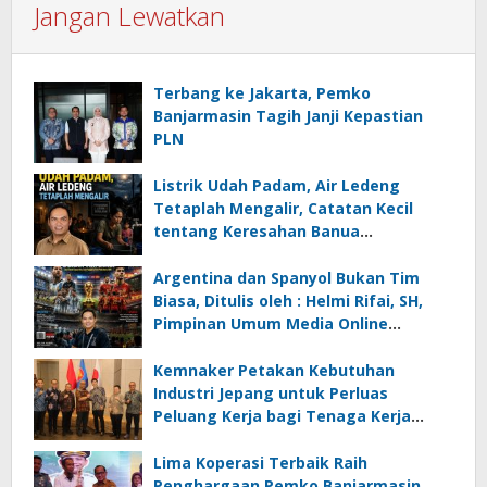
Jangan Lewatkan
Terbang ke Jakarta, Pemko
Banjarmasin Tagih Janji Kepastian
PLN
Listrik Udah Padam, Air Ledeng
Tetaplah Mengalir, Catatan Kecil
tentang Keresahan Banua
Menghadapi Krisis Energi dan
Ancaman Lingkungan, Oleh : Helmi
Argentina dan Spanyol Bukan Tim
Rifai, SH
Biasa, Ditulis oleh : Helmi Rifai, SH,
Pimpinan Umum Media Online
Kalseltenginfo.com
Kemnaker Petakan Kebutuhan
Industri Jepang untuk Perluas
Peluang Kerja bagi Tenaga Kerja
Indonesia
Lima Koperasi Terbaik Raih
Penghargaan Pemko Banjarmasin