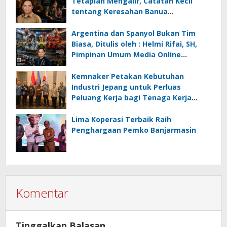
Tetaplah Mengalir, Catatan Kecil
tentang Keresahan Banua
Menghadapi Krisis Energi dan
Ancaman Lingkungan, Oleh : Helmi
Argentina dan Spanyol Bukan Tim
Rifai, SH
Biasa, Ditulis oleh : Helmi Rifai, SH,
Pimpinan Umum Media Online
Kalseltenginfo.com
Kemnaker Petakan Kebutuhan
Industri Jepang untuk Perluas
Peluang Kerja bagi Tenaga Kerja
Indonesia
Lima Koperasi Terbaik Raih
Penghargaan Pemko Banjarmasin
Komentar
Tinggalkan Balasan