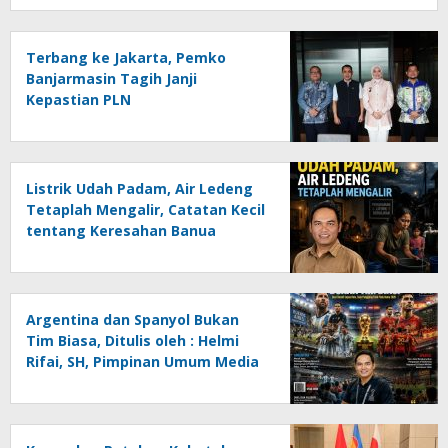
Terbang ke Jakarta, Pemko
Banjarmasin Tagih Janji
Kepastian PLN
Listrik Udah Padam, Air Ledeng
Tetaplah Mengalir, Catatan Kecil
tentang Keresahan Banua
Menghadapi Krisis Energi dan
Ancaman Lingkungan, Oleh :
Helmi Rifai, SH
Argentina dan Spanyol Bukan
Tim Biasa, Ditulis oleh : Helmi
Rifai, SH, Pimpinan Umum Media
Online Kalseltenginfo.com