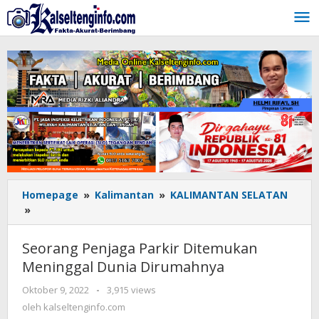
Lewati
ke
konten
Homepage
»
Kalimantan
»
KALIMANTAN SELATAN
»
Seorang
Penjaga
Parkir
Seorang Penjaga Parkir Ditemukan
Ditemukan
Meninggal Dunia Dirumahnya
Meninggal
Dunia
Oktober 9, 2022
oleh
-
3,915 views
Dirumahnya
kalseltenginfo.com
oleh
kalseltenginfo.com