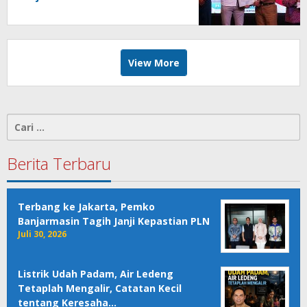
View More
Cari
untuk:
Berita Terbaru
Terbang ke Jakarta, Pemko
Banjarmasin Tagih Janji Kepastian PLN
Juli 30, 2026
Listrik Udah Padam, Air Ledeng
Tetaplah Mengalir, Catatan Kecil
tentang Keresaha…