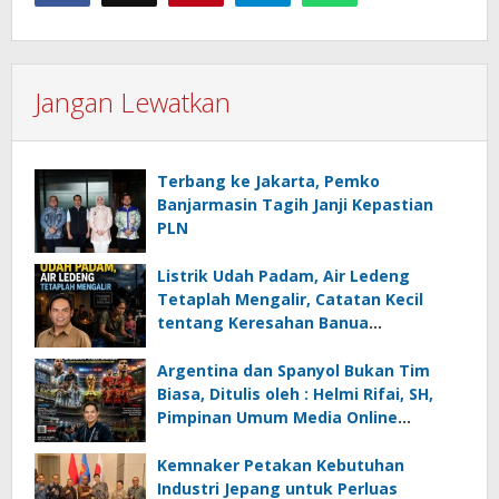
Jangan Lewatkan
Terbang ke Jakarta, Pemko
Banjarmasin Tagih Janji Kepastian
PLN
Listrik Udah Padam, Air Ledeng
Tetaplah Mengalir, Catatan Kecil
tentang Keresahan Banua
Menghadapi Krisis Energi dan
Ancaman Lingkungan, Oleh : Helmi
Argentina dan Spanyol Bukan Tim
Rifai, SH
Biasa, Ditulis oleh : Helmi Rifai, SH,
Pimpinan Umum Media Online
Kalseltenginfo.com
Kemnaker Petakan Kebutuhan
Industri Jepang untuk Perluas