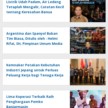
Listrik Udah Padam, Air Ledeng
Tetaplah Mengalir, Catatan Kecil
tentang Keresahan Banua
Menghadapi Krisis Energi dan
Ancaman Lingkungan, Oleh :
Helmi Rifai, SH
Argentina dan Spanyol Bukan
Tim Biasa, Ditulis oleh : Helmi
Rifai, SH, Pimpinan Umum Media
Online Kalseltenginfo.com
Kemnaker Petakan Kebutuhan
Industri Jepang untuk Perluas
Peluang Kerja bagi Tenaga Kerja
Indonesia
Lima Koperasi Terbaik Raih
Penghargaan Pemko
Banjarmasin