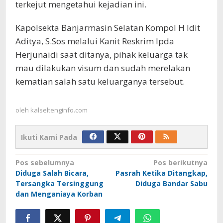
terkejut mengetahui kejadian ini.
Kapolsekta Banjarmasin Selatan Kompol H Idit
Aditya, S.Sos melalui Kanit Reskrim Ipda
Herjunaidi saat ditanya, pihak keluarga tak
mau dilakukan visum dan sudah merelakan
kematian salah satu keluarganya tersebut.
oleh
kalseltenginfo.com
Ikuti Kami Pada
Navigasi
Pos sebelumnya
Pos berikutnya
Diduga Salah Bicara,
Pasrah Ketika Ditangkap,
pos
Tersangka Tersinggung
Diduga Bandar Sabu
dan Menganiaya Korban