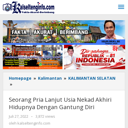
Lewati
ke
konten
Homepage
»
Kalimantan
»
KALIMANTAN SELATAN
»
Seorang
Pria
Lanjut
Seorang Pria Lanjut Usia Nekad Akhiri
Usia
Hidupnya Dengan Gantung Diri
Nekad
Akhiri
Juli 27, 2022
oleh
-
3,872 views
Hidupnya
kalseltenginfo.com
oleh
kalseltenginfo.com
Dengan