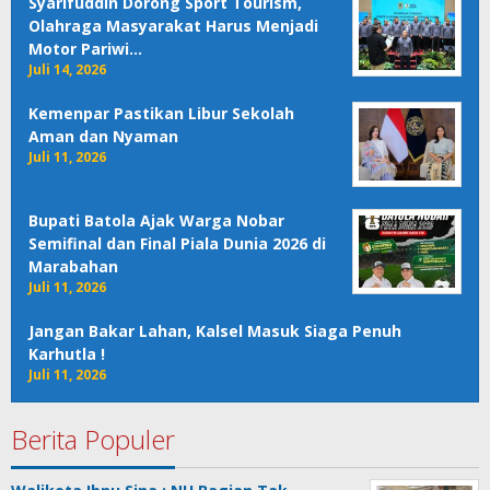
Syarifuddin Dorong Sport Tourism,
Olahraga Masyarakat Harus Menjadi
Motor Pariwi…
Juli 14, 2026
Kemenpar Pastikan Libur Sekolah
Aman dan Nyaman
Juli 11, 2026
Bupati Batola Ajak Warga Nobar
Semifinal dan Final Piala Dunia 2026 di
Marabahan
Juli 11, 2026
Jangan Bakar Lahan, Kalsel Masuk Siaga Penuh
Karhutla !
Juli 11, 2026
Berita Populer