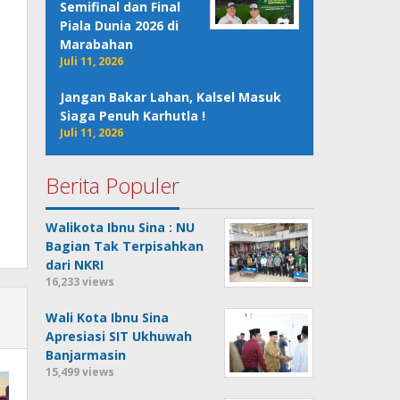
Semifinal dan Final
Piala Dunia 2026 di
Marabahan
Juli 11, 2026
Jangan Bakar Lahan, Kalsel Masuk
Siaga Penuh Karhutla !
Juli 11, 2026
Berita Populer
Walikota Ibnu Sina : NU
Bagian Tak Terpisahkan
dari NKRI
16,233 views
Wali Kota Ibnu Sina
Apresiasi SIT Ukhuwah
Banjarmasin
15,499 views