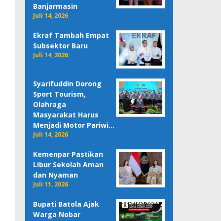
Banjarmasin
Juli 14, 2026
Ekraf Tambah Empat
Subsektor Baru
Juli 14, 2026
Syarifuddin Dorong
Sport Tourism,
Olahraga
Masyarakat Harus
Menjadi Motor Pariwi…
Juli 14, 2026
Kemenpar Pastikan
Libur Sekolah Aman
dan Nyaman
Juli 11, 2026
Bupati Batola Ajak
Warga Nobar