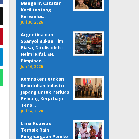
Mengalir, Catatan
Kecil tentang
Keresaha…
Juli 30, 2026
Argentina dan
Spanyol Bukan Tim
Biasa, Ditulis oleh :
Helmi Rifai, SH,
Pimpinan …
Juli 16, 2026
Kemnaker Petakan
Kebutuhan Industri
Jepang untuk Perluas
Peluang Kerja bagi
Tena…
Juli 14, 2026
Lima Koperasi
Terbaik Raih
Penghargaan Pemko