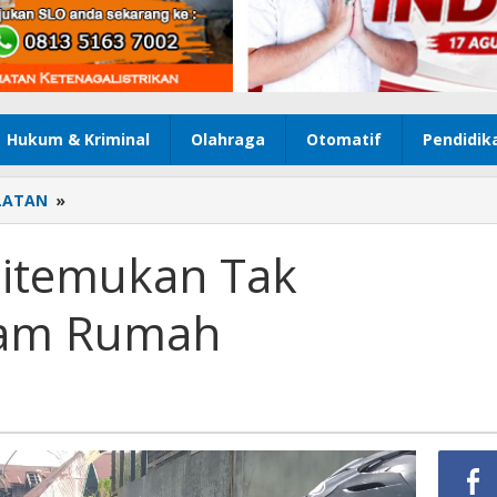
Hukum & Kriminal
Olahraga
Otomatif
Pendidik
LATAN
»
Seorang
Kakek
Ditemukan
Ditemukan Tak
Tak
Bernyawa
lam Rumah
di
Dalam
Rumah