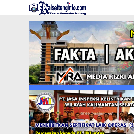
Lewati
ke
konten