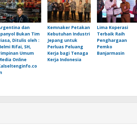
Argentina dan
Kemnaker Petakan
Lima Koperasi
Spanyol Bukan Tim
Kebutuhan Industri
Terbaik Raih
iasa, Ditulis oleh :
Jepang untuk
Penghargaan
elmi Rifai, SH,
Perluas Peluang
Pemko
Pimpinan Umum
Kerja bagi Tenaga
Banjarmasin
Media Online
Kerja Indonesia
Kalseltenginfo.co
m