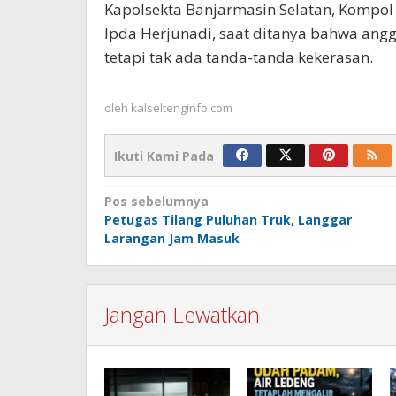
Kapolsekta Banjarmasin Selatan, Kompol 
Ipda Herjunadi, saat ditanya bahwa ang
tetapi tak ada tanda-tanda kekerasan.
oleh
kalseltenginfo.com
Ikuti Kami Pada
Navigasi
Pos sebelumnya
Petugas Tilang Puluhan Truk, Langgar
pos
Larangan Jam Masuk
Jangan Lewatkan