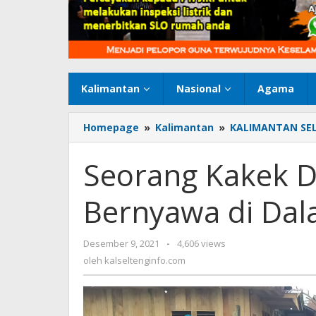
Kalimantan
Nasional
Agama
Homepage
»
Kalimantan
»
KALIMANTAN SE
Seorang Kakek 
Bernyawa di Da
Desember 9, 2021
oleh
-
4,606 views
kalseltenginfo.com
oleh
kalseltenginfo.com