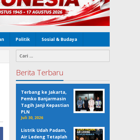
an
Politik
Sosial & Budaya
Cari
untuk:
Berita Terbaru
Terbang ke Jakarta,
Pemko Banjarmasin
Tagih Janji Kepastian
PLN
Juli 30, 2026
Listrik Udah Padam,
Air Ledeng Tetaplah