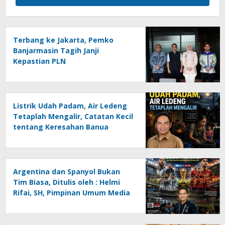
Terbang ke Jakarta, Pemko
Banjarmasin Tagih Janji
Kepastian PLN
Listrik Udah Padam, Air Ledeng
Tetaplah Mengalir, Catatan Kecil
tentang Keresahan Banua
Menghadapi Krisis Energi dan
Ancaman Lingkungan, Oleh :
Helmi Rifai, SH
Argentina dan Spanyol Bukan
Tim Biasa, Ditulis oleh : Helmi
Rifai, SH, Pimpinan Umum Media
Online Kalseltenginfo.com