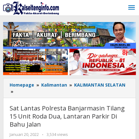
Lewati
ke
konten
Homepage
»
Kalimantan
»
KALIMANTAN SELATAN
»
Sat
Lantas
Polresta
Sat Lantas Polresta Banjarmasin Tilang
Banjarmasin
15 Unit Roda Dua, Lantaran Parkir Di
Tilang
Bahu Jalan
15
Unit
Januari 20, 2022
oleh
-
3,534 views
Roda