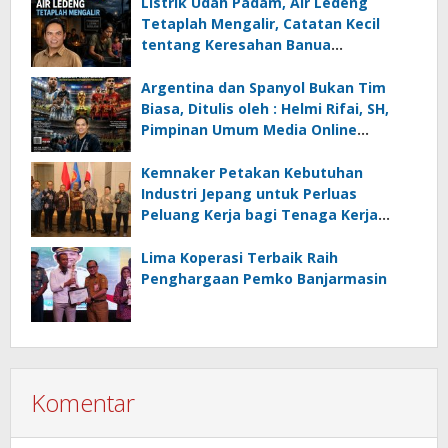
Listrik Udah Padam, Air Ledeng
Tetaplah Mengalir, Catatan Kecil
tentang Keresahan Banua
Menghadapi Krisis Energi dan
Ancaman Lingkungan, Oleh : Helmi
Argentina dan Spanyol Bukan Tim
Rifai, SH
Biasa, Ditulis oleh : Helmi Rifai, SH,
Pimpinan Umum Media Online
Kalseltenginfo.com
Kemnaker Petakan Kebutuhan
Industri Jepang untuk Perluas
Peluang Kerja bagi Tenaga Kerja
Indonesia
Lima Koperasi Terbaik Raih
Penghargaan Pemko Banjarmasin
Komentar