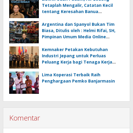
Tetaplah Mengalir, Catatan Kecil
tentang Keresahan Banua
Menghadapi Krisis Energi dan
Ancaman Lingkungan, Oleh : Helmi
Argentina dan Spanyol Bukan Tim
Rifai, SH
Biasa, Ditulis oleh : Helmi Rifai, SH,
Pimpinan Umum Media Online
Kalseltenginfo.com
Kemnaker Petakan Kebutuhan
Industri Jepang untuk Perluas
Peluang Kerja bagi Tenaga Kerja
Indonesia
Lima Koperasi Terbaik Raih
Penghargaan Pemko Banjarmasin
Komentar