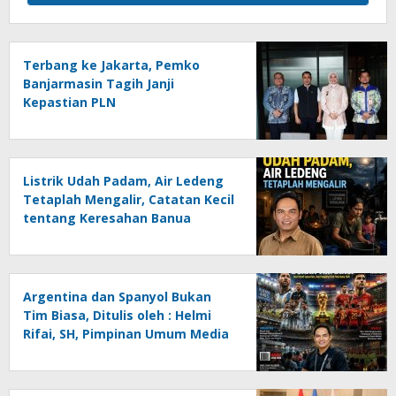
Terbang ke Jakarta, Pemko
Banjarmasin Tagih Janji
Kepastian PLN
Listrik Udah Padam, Air Ledeng
Tetaplah Mengalir, Catatan Kecil
tentang Keresahan Banua
Menghadapi Krisis Energi dan
Ancaman Lingkungan, Oleh :
Helmi Rifai, SH
Argentina dan Spanyol Bukan
Tim Biasa, Ditulis oleh : Helmi
Rifai, SH, Pimpinan Umum Media
Online Kalseltenginfo.com