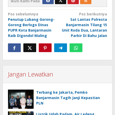
Ikuti Kami Pada
Navigasi
Pos sebelumnya
Pos berikutnya
Penutup Lubang Gorong-
Sat Lantas Polresta
pos
Gorong Berlogo Dinas
Banjarmasin Tilang 15
PUPR Kota Banjarmasin
Unit Roda Dua, Lantaran
Raib Digondol Maling
Parkir Di Bahu Jalan
Jangan Lewatkan
Terbang ke Jakarta, Pemko
Banjarmasin Tagih Janji Kepastian
PLN
Listrik Udah Padam, Air Ledeng