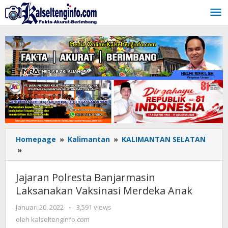
Lewati
ke
konten
Homepage
»
Kalimantan
»
KALIMANTAN SELATAN
»
Jajaran
Polresta
Banjarmasin
Jajaran Polresta Banjarmasin
Laksanakan
Laksanakan Vaksinasi Merdeka Anak
Vaksinasi
Merdeka
Januari 20, 2022
oleh
-
3,591 views
Anak
kalseltenginfo.com
oleh
kalseltenginfo.com