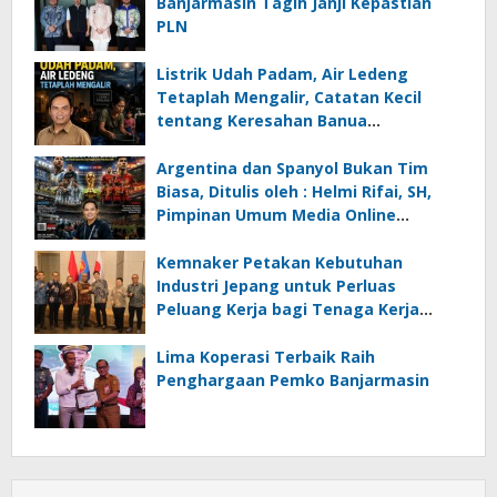
Banjarmasin Tagih Janji Kepastian
PLN
Listrik Udah Padam, Air Ledeng
Tetaplah Mengalir, Catatan Kecil
tentang Keresahan Banua
Menghadapi Krisis Energi dan
Ancaman Lingkungan, Oleh : Helmi
Argentina dan Spanyol Bukan Tim
Rifai, SH
Biasa, Ditulis oleh : Helmi Rifai, SH,
Pimpinan Umum Media Online
Kalseltenginfo.com
Kemnaker Petakan Kebutuhan
Industri Jepang untuk Perluas
Peluang Kerja bagi Tenaga Kerja
Indonesia
Lima Koperasi Terbaik Raih
Penghargaan Pemko Banjarmasin