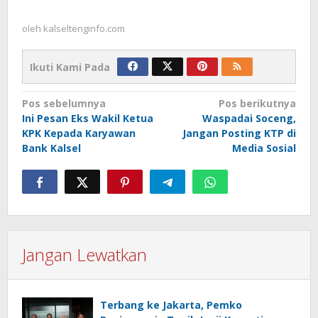
oleh
kalseltenginfo.com
Ikuti Kami Pada
Navigasi
Pos sebelumnya
Pos berikutnya
Ini Pesan Eks Wakil Ketua
Waspadai Soceng,
pos
KPK Kepada Karyawan
Jangan Posting KTP di
Bank Kalsel
Media Sosial
Jangan Lewatkan
Terbang ke Jakarta, Pemko