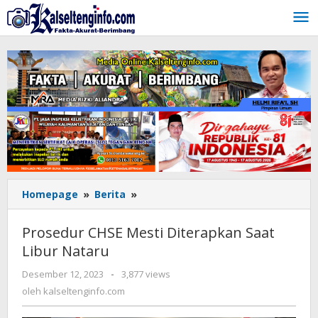
Lewati
ke
konten
Homepage
»
Berita
»
Prosedur
CHSE
Mesti
Prosedur CHSE Mesti Diterapkan Saat
Diterapkan
Libur Nataru
Saat
Libur
Desember 12, 2023
oleh
-
3,877 views
Nataru
kalseltenginfo.com
oleh
kalseltenginfo.com