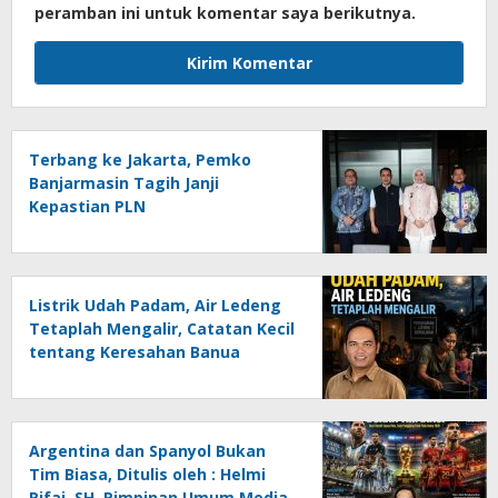
peramban ini untuk komentar saya berikutnya.
Terbang ke Jakarta, Pemko
Banjarmasin Tagih Janji
Kepastian PLN
Listrik Udah Padam, Air Ledeng
Tetaplah Mengalir, Catatan Kecil
tentang Keresahan Banua
Menghadapi Krisis Energi dan
Ancaman Lingkungan, Oleh :
Helmi Rifai, SH
Argentina dan Spanyol Bukan
Tim Biasa, Ditulis oleh : Helmi
Rifai, SH, Pimpinan Umum Media