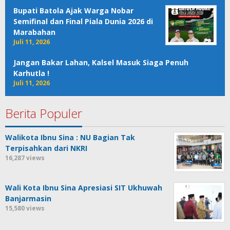
Bupati Batola Ajak Warga Nobar
Semifinal dan Final Piala Dunia 2026 di
Marabahan
Juli 11, 2026
Jangan Bakar Lahan, Kalsel Masuk Siaga Penuh
Karhutla !
Juli 11, 2026
Berita Populer
Walikota Ibnu Sina : NU Bagian Tak
Terpisahkan dari NKRI
16,287 views
Wali Kota Ibnu Sina Apresiasi SIT Ukhuwah
Banjarmasin
15,580 views