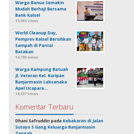
Warga Banua Semakin
Mudah Berhaji Bersama
Bank Kalsel
15,093 views
World Cleanup Day,
Pemprov Kalsel Bersihkan
Sampah di Pantai
Batakan
14,790 views
Warga Kampung Batuah
Jl. Veteran Kel. Kuripan
Banjarmasin Laksanaka
Apel Ucapara…
14,437 views
Komentar Terbaru
Dhani Safruddin
pada
Kebakaran di Jalan
Sutoyo S Gang Keluarga Banjarmasin
Tengah