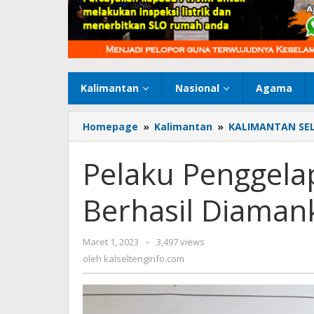
Kalimantan
Nasional
Agama
Homepage
»
Kalimantan
»
KALIMANTAN SE
Pelaku Penggela
Berhasil Diaman
Maret 1, 2023
oleh
-
3,497 views
kalseltenginfo.com
oleh
kalseltenginfo.com