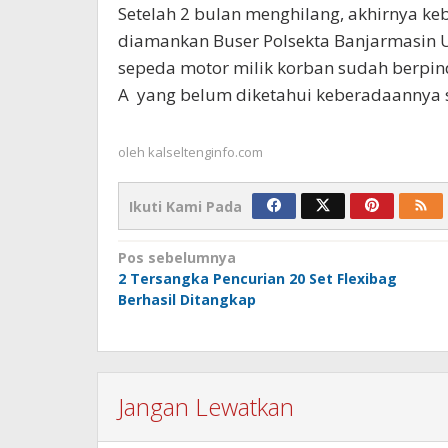
Setelah 2 bulan menghilang, akhirnya ke
diamankan Buser Polsekta Banjarmasin U
sepeda motor milik korban sudah berpin
A yang belum diketahui keberadaannya s
oleh
kalseltenginfo.com
Ikuti Kami Pada
Navigasi
Pos sebelumnya
2 Tersangka Pencurian 20 Set Flexibag
pos
Berhasil Ditangkap
Jangan Lewatkan