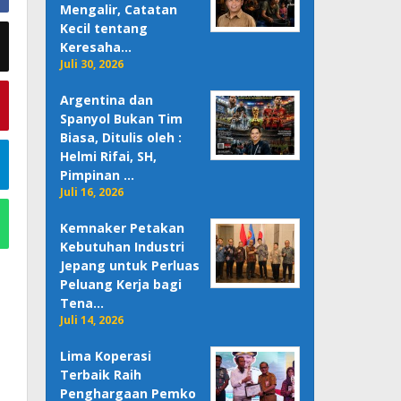
Mengalir, Catatan
Kecil tentang
Keresaha…
Juli 30, 2026
Argentina dan
Spanyol Bukan Tim
Biasa, Ditulis oleh :
Helmi Rifai, SH,
Pimpinan …
Juli 16, 2026
Kemnaker Petakan
Kebutuhan Industri
Jepang untuk Perluas
Peluang Kerja bagi
Tena…
Juli 14, 2026
Lima Koperasi
Terbaik Raih
Penghargaan Pemko