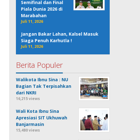
Semifinal dan Final
Piala Dunia 2026 di
Marabahan
Juli 11, 2026
Jangan Bakar Lahan, Kalsel Masuk
Siaga Penuh Karhutla !
Juli 11, 2026
Berita Populer
Walikota Ibnu Sina : NU
Bagian Tak Terpisahkan
dari NKRI
16,215 views
Wali Kota Ibnu Sina
Apresiasi SIT Ukhuwah
Banjarmasin
15,480 views