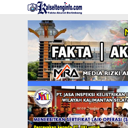
Lewati
ke
konten