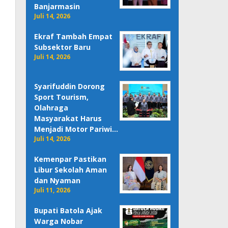
Banjarmasin
Juli 14, 2026
Ekraf Tambah Empat
Subsektor Baru
Juli 14, 2026
Syarifuddin Dorong
Sport Tourism,
Olahraga
Masyarakat Harus
Menjadi Motor Pariwi…
Juli 14, 2026
Kemenpar Pastikan
Libur Sekolah Aman
dan Nyaman
Juli 11, 2026
Bupati Batola Ajak
Warga Nobar