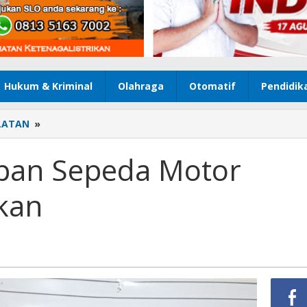
Hukum & Kriminal
Olahraga
Otomatif
Pendidik
LATAN
»
Pelaku
Penggelapan
Sepeda
pan Sepeda Motor
Motor
Berhasil
kan
Diamankan