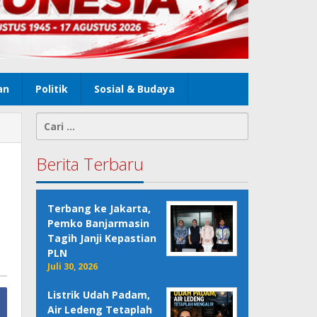
an
Politik
Sosial & Budaya
Cari
untuk:
Berita Terbaru
Terbang ke Jakarta,
Pemko Banjarmasin
Tagih Janji Kepastian
PLN
Juli 30, 2026
Listrik Udah Padam,
Air Ledeng Tetaplah