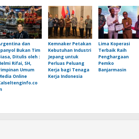
Argentina dan
Kemnaker Petakan
Lima Koperasi
Spanyol Bukan Tim
Kebutuhan Industri
Terbaik Raih
iasa, Ditulis oleh :
Jepang untuk
Penghargaan
elmi Rifai, SH,
Perluas Peluang
Pemko
Pimpinan Umum
Kerja bagi Tenaga
Banjarmasin
Media Online
Kerja Indonesia
Kalseltenginfo.co
m