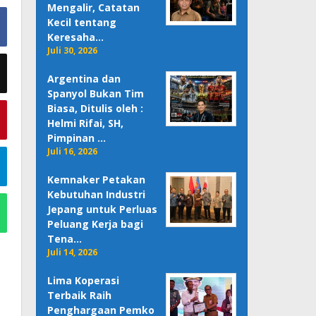
Mengalir, Catatan
Kecil tentang
Keresaha…
Juli 30, 2026
Argentina dan
Spanyol Bukan Tim
Biasa, Ditulis oleh :
Helmi Rifai, SH,
Pimpinan …
Juli 16, 2026
Kemnaker Petakan
Kebutuhan Industri
Jepang untuk Perluas
Peluang Kerja bagi
Tena…
Juli 14, 2026
Lima Koperasi
Terbaik Raih
Penghargaan Pemko