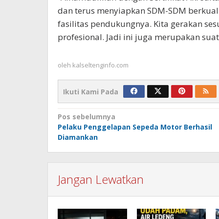
dan terus menyiapkan SDM-SDM berkualit
fasilitas pendukungnya. Kita gerakan se
profesional. Jadi ini juga merupakan sua
oleh
kalseltenginfo.com
Ikuti Kami Pada
Navigasi
Pos sebelumnya
Pelaku Penggelapan Sepeda Motor Berhasil
pos
Diamankan
Jangan Lewatkan