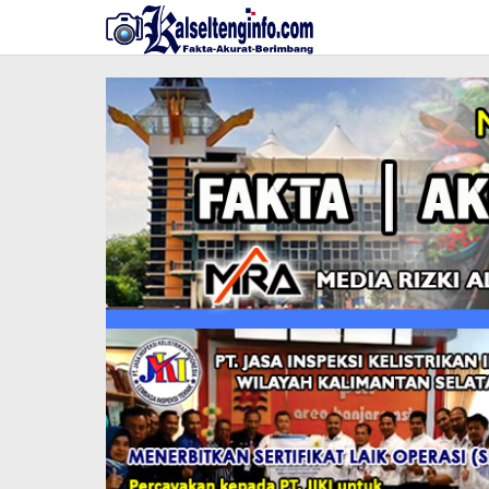
Lewati
ke
konten