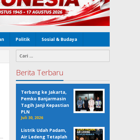
an
Politik
Sosial & Budaya
Cari
untuk:
Berita Terbaru
i
Terbang ke Jakarta,
Pemko Banjarmasin
Tagih Janji Kepastian
PLN
Juli 30, 2026
Listrik Udah Padam,
Air Ledeng Tetaplah