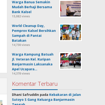
Warga Banua Semakin
Mudah Berhaji Bersama
Bank Kalsel
15,082 views
World Cleanup Day,
Pemprov Kalsel Bersihkan
Sampah di Pantai
Batakan
14,730 views
Warga Kampung Batuah
Jl. Veteran Kel. Kuripan
Banjarmasin Laksanaka
Apel Ucapara…
14,378 views
Komentar Terbaru
Dhani Safruddin
pada
Kebakaran di Jalan
Sutoyo S Gang Keluarga Banjarmasin
Tengah