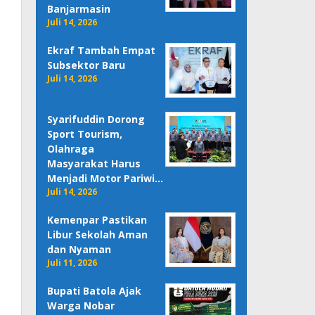
Banjarmasin
Juli 14, 2026
Ekraf Tambah Empat
Subsektor Baru
Juli 14, 2026
Syarifuddin Dorong
Sport Tourism,
Olahraga
Masyarakat Harus
Menjadi Motor Pariwi…
Juli 14, 2026
Kemenpar Pastikan
Libur Sekolah Aman
dan Nyaman
Juli 11, 2026
Bupati Batola Ajak
Warga Nobar