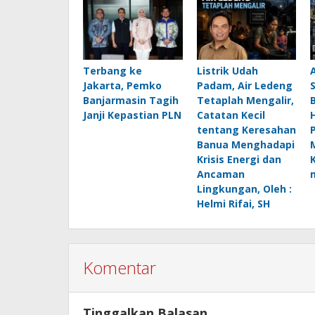
Terbang ke
Listrik Udah
Jakarta, Pemko
Padam, Air Ledeng
Banjarmasin Tagih
Tetaplah Mengalir,
B
Janji Kepastian PLN
Catatan Kecil
H
tentang Keresahan
Banua Menghadapi
Krisis Energi dan
Ancaman
Lingkungan, Oleh :
Helmi Rifai, SH
Komentar
Tinggalkan Balasan