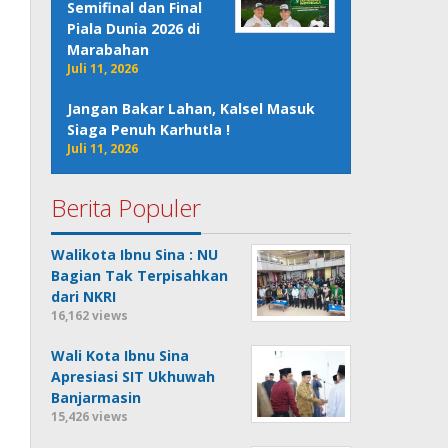
Semifinal dan Final
Piala Dunia 2026 di
Marabahan
Juli 11, 2026
Jangan Bakar Lahan, Kalsel Masuk
Siaga Penuh Karhutla !
Juli 11, 2026
Berita Populer
Walikota Ibnu Sina : NU
Bagian Tak Terpisahkan
dari NKRI
16,162 views
Wali Kota Ibnu Sina
Apresiasi SIT Ukhuwah
Banjarmasin
15,426 views