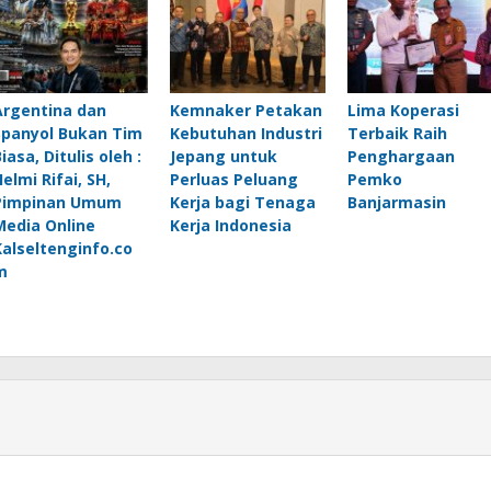
Argentina dan
Kemnaker Petakan
Lima Koperasi
Spanyol Bukan Tim
Kebutuhan Industri
Terbaik Raih
iasa, Ditulis oleh :
Jepang untuk
Penghargaan
elmi Rifai, SH,
Perluas Peluang
Pemko
Pimpinan Umum
Kerja bagi Tenaga
Banjarmasin
Media Online
Kerja Indonesia
Kalseltenginfo.co
m