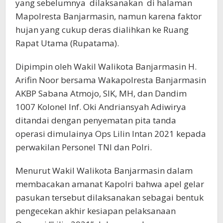
yang sebelumnya dilaksanakan di halaman
Mapolresta Banjarmasin, namun karena faktor
hujan yang cukup deras dialihkan ke Ruang
Rapat Utama (Rupatama).
Dipimpin oleh Wakil Walikota Banjarmasin H.
Arifin Noor bersama Wakapolresta Banjarmasin
AKBP Sabana Atmojo, SIK, MH, dan Dandim
1007 Kolonel Inf. Oki Andriansyah Adiwirya
ditandai dengan penyematan pita tanda
operasi dimulainya Ops Lilin Intan 2021 kepada
perwakilan Personel TNI dan Polri.
Menurut Wakil Walikota Banjarmasin dalam
membacakan amanat Kapolri bahwa apel gelar
pasukan tersebut dilaksanakan sebagai bentuk
pengecekan akhir kesiapan pelaksanaan