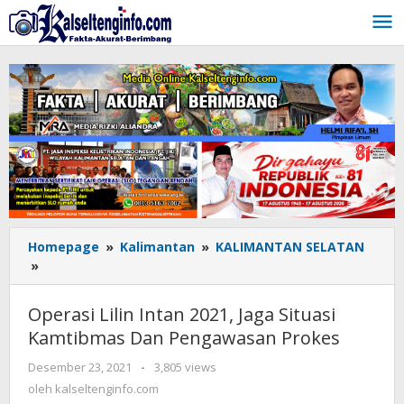
Lewati
ke
konten
Homepage
»
Kalimantan
»
KALIMANTAN SELATAN
»
Operasi
Lilin
Intan
Operasi Lilin Intan 2021, Jaga Situasi
2021,
Kamtibmas Dan Pengawasan Prokes
Jaga
Situasi
Desember 23, 2021
oleh
-
3,805 views
Kamtibmas
kalseltenginfo.com
oleh
kalseltenginfo.com
Dan