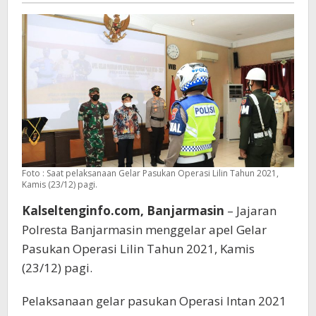
Pengawasan
Prokes
Foto : Saat pelaksanaan Gelar Pasukan Operasi Lilin Tahun 2021,
Kamis (23/12) pagi.
Kalseltenginfo.com, Banjarmasin
– Jajaran
Polresta Banjarmasin menggelar apel Gelar
Pasukan Operasi Lilin Tahun 2021, Kamis
(23/12) pagi.
Pelaksanaan gelar pasukan Operasi Intan 2021