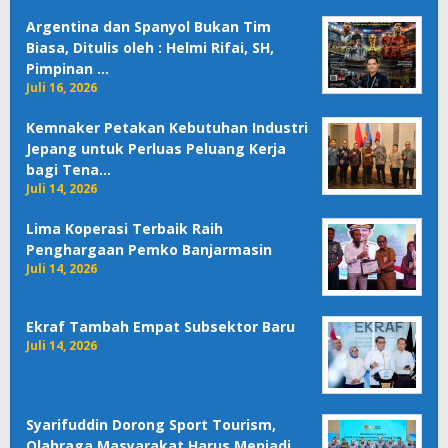
Argentina dan Spanyol Bukan Tim
Biasa, Ditulis oleh : Helmi Rifai, SH,
Pimpinan …
Juli 16, 2026
Kemnaker Petakan Kebutuhan Industri
Jepang untuk Perluas Peluang Kerja
bagi Tena…
Juli 14, 2026
Lima Koperasi Terbaik Raih
Penghargaan Pemko Banjarmasin
Juli 14, 2026
Ekraf Tambah Empat Subsektor Baru
Juli 14, 2026
Syarifuddin Dorong Sport Tourism,
Olahraga Masyarakat Harus Menjadi