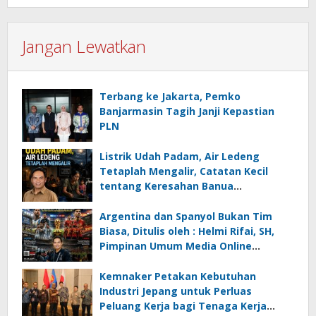
Jangan Lewatkan
Terbang ke Jakarta, Pemko
Banjarmasin Tagih Janji Kepastian
PLN
Listrik Udah Padam, Air Ledeng
Tetaplah Mengalir, Catatan Kecil
tentang Keresahan Banua
Menghadapi Krisis Energi dan
Ancaman Lingkungan, Oleh : Helmi
Argentina dan Spanyol Bukan Tim
Rifai, SH
Biasa, Ditulis oleh : Helmi Rifai, SH,
Pimpinan Umum Media Online
Kalseltenginfo.com
Kemnaker Petakan Kebutuhan
Industri Jepang untuk Perluas
Peluang Kerja bagi Tenaga Kerja