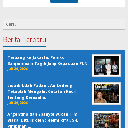
Cari
untuk:
Berita Terbaru
Terbang ke Jakarta, Pemko
Banjarmasin Tagih Janji Kepastian PLN
Juli 30, 2026
Listrik Udah Padam, Air Ledeng
Tetaplah Mengalir, Catatan Kecil
tentang Keresaha…
Juli 30, 2026
Argentina dan Spanyol Bukan Tim
Biasa, Ditulis oleh : Helmi Rifai, SH,
Pimpinan …