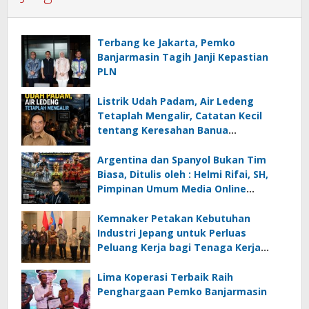
Terbang ke Jakarta, Pemko
Banjarmasin Tagih Janji Kepastian
PLN
Listrik Udah Padam, Air Ledeng
Tetaplah Mengalir, Catatan Kecil
tentang Keresahan Banua
Menghadapi Krisis Energi dan
Ancaman Lingkungan, Oleh : Helmi
Argentina dan Spanyol Bukan Tim
Rifai, SH
Biasa, Ditulis oleh : Helmi Rifai, SH,
Pimpinan Umum Media Online
Kalseltenginfo.com
Kemnaker Petakan Kebutuhan
Industri Jepang untuk Perluas
Peluang Kerja bagi Tenaga Kerja
Indonesia
Lima Koperasi Terbaik Raih
Penghargaan Pemko Banjarmasin