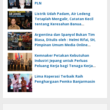
PLN
Listrik Udah Padam, Air Ledeng
Tetaplah Mengalir, Catatan Kecil
tentang Keresahan Banua
Menghadapi Krisis Energi dan
Ancaman Lingkungan, Oleh : Helmi
Argentina dan Spanyol Bukan Tim
Rifai, SH
Biasa, Ditulis oleh : Helmi Rifai, SH,
Pimpinan Umum Media Online
Kalseltenginfo.com
Kemnaker Petakan Kebutuhan
Industri Jepang untuk Perluas
Peluang Kerja bagi Tenaga Kerja
Indonesia
Lima Koperasi Terbaik Raih
Penghargaan Pemko Banjarmasin