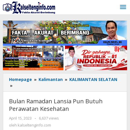
Lewati
ke
konten
Homepage
»
Kalimantan
»
KALIMANTAN SELATAN
»
Bulan
Ramadan
Lansia
Bulan Ramadan Lansia Pun Butuh
Pun
Perawatan Kesehatan
Butuh
Perawatan
April 15, 2023
oleh
-
6,637 views
Kesehatan
kalseltenginfo.com
oleh
kalseltenginfo.com