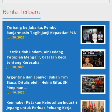
untuk:
Berita Terbaru
Terbang ke Jakarta, Pemko
Banjarmasin Tagih Janji Kepastian PLN
Juli 30, 2026
Listrik Udah Padam, Air Ledeng
Tetaplah Mengalir, Catatan Kecil
tentang Keresaha…
Juli 30, 2026
Argentina dan Spanyol Bukan Tim
Biasa, Ditulis oleh : Helmi Rifai, SH,
Pimpinan …
Juli 16, 2026
Kemnaker Petakan Kebutuhan Industri
Jepang untuk Perluas Peluang Kerja