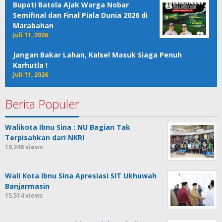
Bupati Batola Ajak Warga Nobar
Semifinal dan Final Piala Dunia 2026 di
Marabahan
Juli 11, 2026
Jangan Bakar Lahan, Kalsel Masuk Siaga Penuh
Karhutla !
Juli 11, 2026
Berita Populer
Walikota Ibnu Sina : NU Bagian Tak
Terpisahkan dari NKRI
16,248 views
Wali Kota Ibnu Sina Apresiasi SIT Ukhuwah
Banjarmasin
15,514 views