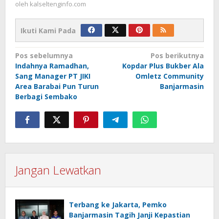
oleh
kalseltenginfo.com
Ikuti Kami Pada
Navigasi
Pos sebelumnya
Pos berikutnya
Indahnya Ramadhan,
Kopdar Plus Bukber Ala
pos
Sang Manager PT JIKI
Omletz Community
Area Barabai Pun Turun
Banjarmasin
Berbagi Sembako
Jangan Lewatkan
Terbang ke Jakarta, Pemko
Banjarmasin Tagih Janji Kepastian