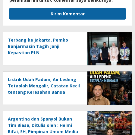
peramban ini untuk komentar saya berikutnya.
Terbang ke Jakarta, Pemko
Banjarmasin Tagih Janji
Kepastian PLN
Listrik Udah Padam, Air Ledeng
Tetaplah Mengalir, Catatan Kecil
tentang Keresahan Banua
Menghadapi Krisis Energi dan
Ancaman Lingkungan, Oleh :
Helmi Rifai, SH
Argentina dan Spanyol Bukan
Tim Biasa, Ditulis oleh : Helmi
Rifai, SH, Pimpinan Umum Media