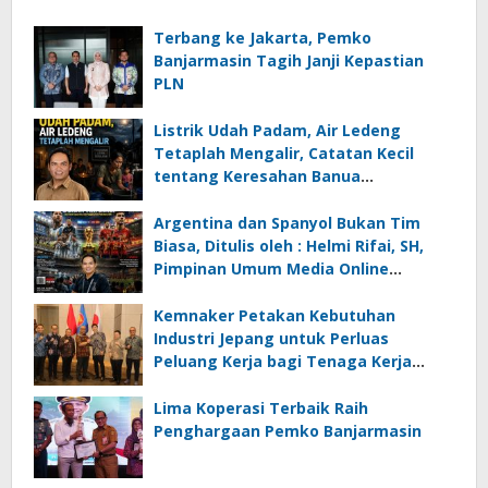
Terbang ke Jakarta, Pemko
Banjarmasin Tagih Janji Kepastian
PLN
Listrik Udah Padam, Air Ledeng
Tetaplah Mengalir, Catatan Kecil
tentang Keresahan Banua
Menghadapi Krisis Energi dan
Ancaman Lingkungan, Oleh : Helmi
Argentina dan Spanyol Bukan Tim
Rifai, SH
Biasa, Ditulis oleh : Helmi Rifai, SH,
Pimpinan Umum Media Online
Kalseltenginfo.com
Kemnaker Petakan Kebutuhan
Industri Jepang untuk Perluas
Peluang Kerja bagi Tenaga Kerja
Indonesia
Lima Koperasi Terbaik Raih
Penghargaan Pemko Banjarmasin