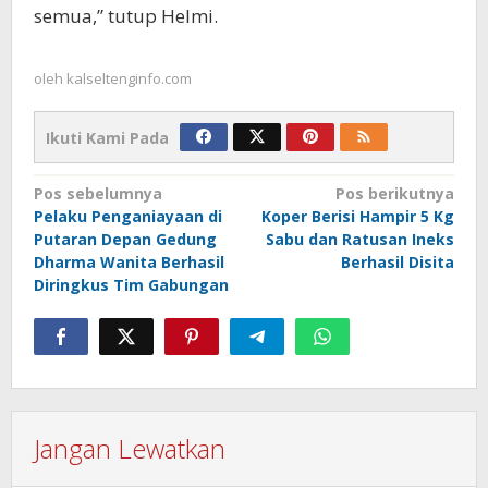
semua,” tutup Helmi.
oleh
kalseltenginfo.com
Ikuti Kami Pada
Navigasi
Pos sebelumnya
Pos berikutnya
Pelaku Penganiayaan di
Koper Berisi Hampir 5 Kg
pos
Putaran Depan Gedung
Sabu dan Ratusan Ineks
Dharma Wanita Berhasil
Berhasil Disita
Diringkus Tim Gabungan
Jangan Lewatkan