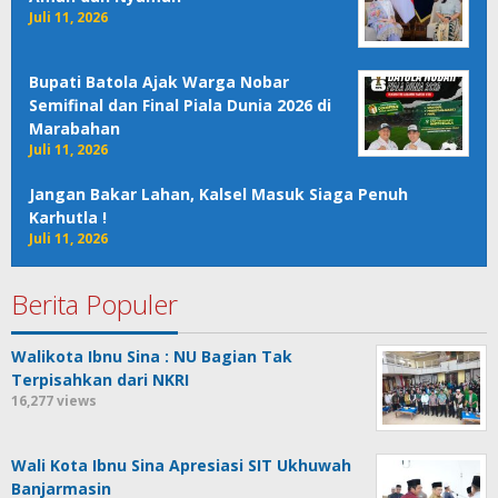
Juli 11, 2026
Bupati Batola Ajak Warga Nobar
Semifinal dan Final Piala Dunia 2026 di
Marabahan
Juli 11, 2026
Jangan Bakar Lahan, Kalsel Masuk Siaga Penuh
Karhutla !
Juli 11, 2026
Berita Populer
Walikota Ibnu Sina : NU Bagian Tak
Terpisahkan dari NKRI
16,277 views
Wali Kota Ibnu Sina Apresiasi SIT Ukhuwah
Banjarmasin