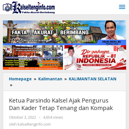
Lewati
ke
konten
Homepage
»
Kalimantan
»
KALIMANTAN SELATAN
»
Ketua
Parsindo
Kalsel
Ketua Parsindo Kalsel Ajak Pengurus
Ajak
Dan Kader Tetap Tenang dan Kompak
Pengurus
Dan
Oktober 3, 2022
oleh
-
4,654 views
Kader
kalseltenginfo.com
oleh
kalseltenginfo.com
Tetap