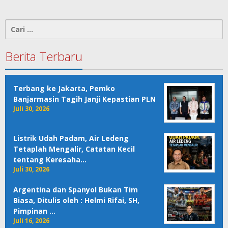
Cari
untuk:
Berita Terbaru
Terbang ke Jakarta, Pemko
Banjarmasin Tagih Janji Kepastian PLN
Juli 30, 2026
Listrik Udah Padam, Air Ledeng
Tetaplah Mengalir, Catatan Kecil
tentang Keresaha…
Juli 30, 2026
Argentina dan Spanyol Bukan Tim
Biasa, Ditulis oleh : Helmi Rifai, SH,
Pimpinan …
Juli 16, 2026