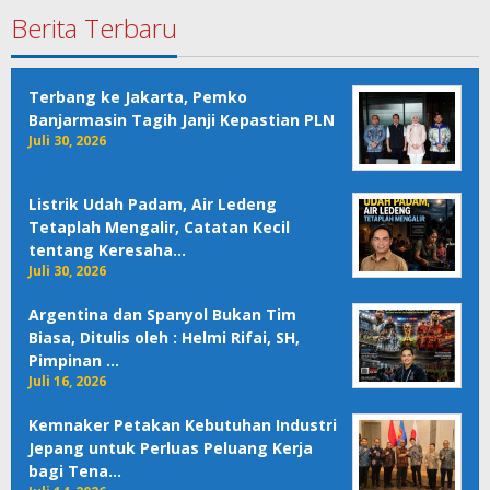
Berita Terbaru
Terbang ke Jakarta, Pemko
Banjarmasin Tagih Janji Kepastian PLN
Juli 30, 2026
Listrik Udah Padam, Air Ledeng
Tetaplah Mengalir, Catatan Kecil
tentang Keresaha…
Juli 30, 2026
Argentina dan Spanyol Bukan Tim
Biasa, Ditulis oleh : Helmi Rifai, SH,
Pimpinan …
Juli 16, 2026
Kemnaker Petakan Kebutuhan Industri
Jepang untuk Perluas Peluang Kerja
bagi Tena…