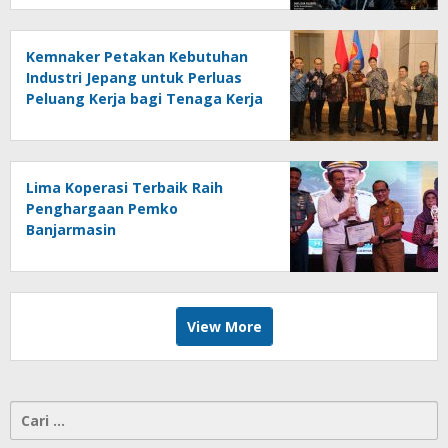
Kemnaker Petakan Kebutuhan
Industri Jepang untuk Perluas
Peluang Kerja bagi Tenaga Kerja
Indonesia
Lima Koperasi Terbaik Raih
Penghargaan Pemko
Banjarmasin
View More
Cari
untuk: