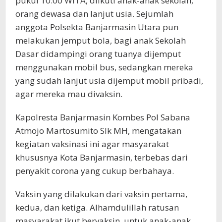
pukul 10.00 WITA, diikuti anak-anak sekolah,
orang dewasa dan lanjut usia. Sejumlah
anggota Polsekta Banjarmasin Utara pun
melakukan jemput bola, bagi anak Sekolah
Dasar didampingi orang tuanya dijemput
menggunakan mobil bus, sedangkan mereka
yang sudah lanjut usia dijemput mobil pribadi,
agar mereka mau divaksin.
Kapolresta Banjarmasin Kombes Pol Sabana
Atmojo Martosumito SIk MH, mengatakan
kegiatan vaksinasi ini agar masyarakat
khususnya Kota Banjarmasin, terbebas dari
penyakit corona yang cukup berbahaya.
Vaksin yang dilakukan dari vaksin pertama,
kedua, dan ketiga. Alhamdulillah ratusan
masyarakat ikut bervaksin, untuk anak-anak