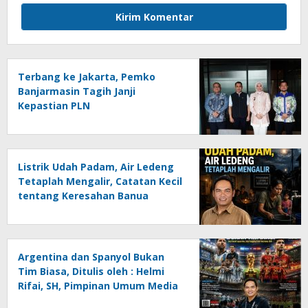
Terbang ke Jakarta, Pemko
Banjarmasin Tagih Janji
Kepastian PLN
Listrik Udah Padam, Air Ledeng
Tetaplah Mengalir, Catatan Kecil
tentang Keresahan Banua
Menghadapi Krisis Energi dan
Ancaman Lingkungan, Oleh :
Helmi Rifai, SH
Argentina dan Spanyol Bukan
Tim Biasa, Ditulis oleh : Helmi
Rifai, SH, Pimpinan Umum Media
Online Kalseltenginfo.com