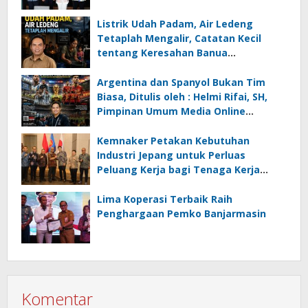
Listrik Udah Padam, Air Ledeng
Tetaplah Mengalir, Catatan Kecil
tentang Keresahan Banua
Menghadapi Krisis Energi dan
Ancaman Lingkungan, Oleh : Helmi
Argentina dan Spanyol Bukan Tim
Rifai, SH
Biasa, Ditulis oleh : Helmi Rifai, SH,
Pimpinan Umum Media Online
Kalseltenginfo.com
Kemnaker Petakan Kebutuhan
Industri Jepang untuk Perluas
Peluang Kerja bagi Tenaga Kerja
Indonesia
Lima Koperasi Terbaik Raih
Penghargaan Pemko Banjarmasin
Komentar