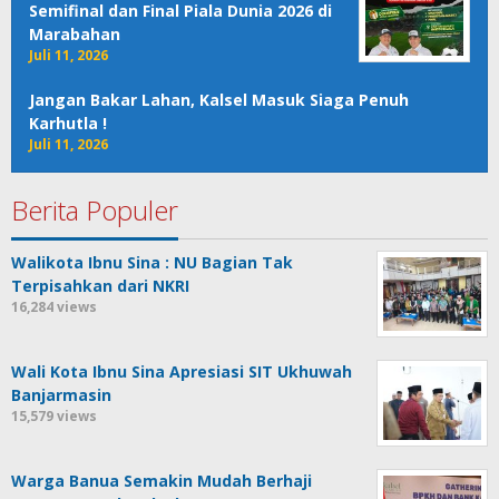
Semifinal dan Final Piala Dunia 2026 di
Marabahan
Juli 11, 2026
Jangan Bakar Lahan, Kalsel Masuk Siaga Penuh
Karhutla !
Juli 11, 2026
Berita Populer
Walikota Ibnu Sina : NU Bagian Tak
Terpisahkan dari NKRI
16,284 views
Wali Kota Ibnu Sina Apresiasi SIT Ukhuwah
Banjarmasin
15,579 views
Warga Banua Semakin Mudah Berhaji