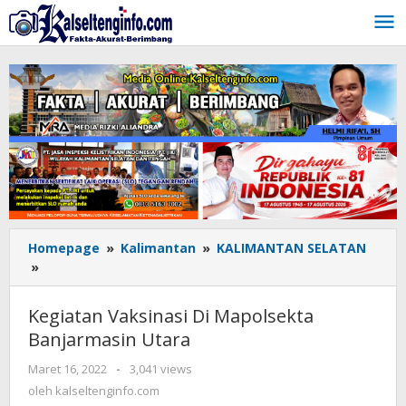
Lewati
ke
konten
Homepage
»
Kalimantan
»
KALIMANTAN SELATAN
»
Kegiatan
Vaksinasi
Di
Kegiatan Vaksinasi Di Mapolsekta
Mapolsekta
Banjarmasin Utara
Banjarmasin
Utara
Maret 16, 2022
oleh
-
3,041 views
kalseltenginfo.com
oleh
kalseltenginfo.com