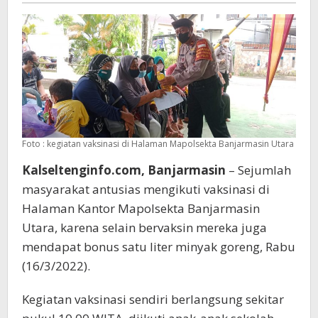
Foto : kegiatan vaksinasi di Halaman Mapolsekta Banjarmasin Utara
Kalseltenginfo.com, Banjarmasin
– Sejumlah
masyarakat antusias mengikuti vaksinasi di
Halaman Kantor Mapolsekta Banjarmasin
Utara, karena selain bervaksin mereka juga
mendapat bonus satu liter minyak goreng, Rabu
(16/3/2022).
Kegiatan vaksinasi sendiri berlangsung sekitar