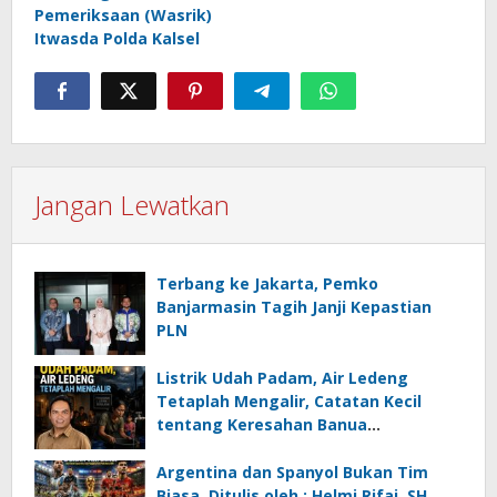
Pemeriksaan (Wasrik)
Itwasda Polda Kalsel
Jangan Lewatkan
Terbang ke Jakarta, Pemko
Banjarmasin Tagih Janji Kepastian
PLN
Listrik Udah Padam, Air Ledeng
Tetaplah Mengalir, Catatan Kecil
tentang Keresahan Banua
Menghadapi Krisis Energi dan
Ancaman Lingkungan, Oleh : Helmi
Argentina dan Spanyol Bukan Tim
Rifai, SH
Biasa, Ditulis oleh : Helmi Rifai, SH,