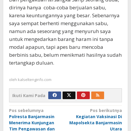
dirinya hanya coba-coba berjualan sabu,
karena keuntungannya yang besar. Sebenarnya
saya sempat berhenti menggunakan sabu,
namun ada seseorang yang menyuruh saya
untuk mengedarkan barang haram ini tanpa
modal apapun, tapi apes baru mencoba
berbinis sabu, belum menikmati hasilnya sudah
tertangkap duluan.
oleh
kalseltenginfo.com
Ikuti Kami Pada
Navigasi
Pos sebelumnya
Pos berikutnya
Polresta Banjarmasin
Kegiatan Vaksinasi Di
pos
Menerima Kunjungan
Mapolsekta Banjarmasin
Tim Pengawasan dan
Utara