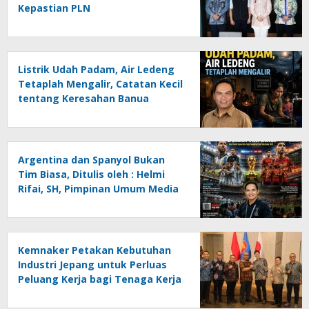
Kepastian PLN
Listrik Udah Padam, Air Ledeng
Tetaplah Mengalir, Catatan Kecil
tentang Keresahan Banua
Menghadapi Krisis Energi dan
Ancaman Lingkungan, Oleh :
Helmi Rifai, SH
Argentina dan Spanyol Bukan
Tim Biasa, Ditulis oleh : Helmi
Rifai, SH, Pimpinan Umum Media
Online Kalseltenginfo.com
Kemnaker Petakan Kebutuhan
Industri Jepang untuk Perluas
Peluang Kerja bagi Tenaga Kerja
Indonesia