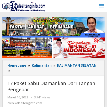
Lewati
ke
konten
Homepage
»
Kalimantan
»
KALIMANTAN SELATAN
»
17
Paket
Sabu
17 Paket Sabu Diamankan Dari Tangan
Diamankan
Pengedar
Dari
Tangan
Maret 16, 2022
oleh
-
3,741 views
Pengedar
kalseltenginfo.com
oleh
kalseltenginfo.com