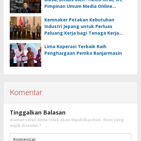
Pimpinan Umum Media Online
Kalseltenginfo.com
Kemnaker Petakan Kebutuhan
Industri Jepang untuk Perluas
Peluang Kerja bagi Tenaga Kerja
Indonesia
Lima Koperasi Terbaik Raih
Penghargaan Pemko Banjarmasin
Komentar
Tinggalkan Balasan
Alamat email Anda tidak akan dipublikasikan.
Ruas yang
wajib ditandai
*