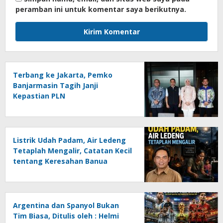
peramban ini untuk komentar saya berikutnya.
Terbang ke Jakarta, Pemko
Banjarmasin Tagih Janji
Kepastian PLN
Listrik Udah Padam, Air Ledeng
Tetaplah Mengalir, Catatan Kecil
tentang Keresahan Banua
Menghadapi Krisis Energi dan
Ancaman Lingkungan, Oleh :
Helmi Rifai, SH
Argentina dan Spanyol Bukan
Tim Biasa, Ditulis oleh : Helmi