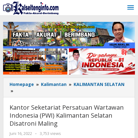
Lewati
ke
konten
Homepage
»
Kalimantan
»
KALIMANTAN SELATAN
»
Kantor
Seketariat
Persatuan
Kantor Seketariat Persatuan Wartawan
Wartawan
Indonesia (PWI) Kalimantan Selatan
Indonesia
Disatroni Maling
(PWI)
Kalimantan
Juni 16, 2022
oleh
-
3,753 views
Selatan