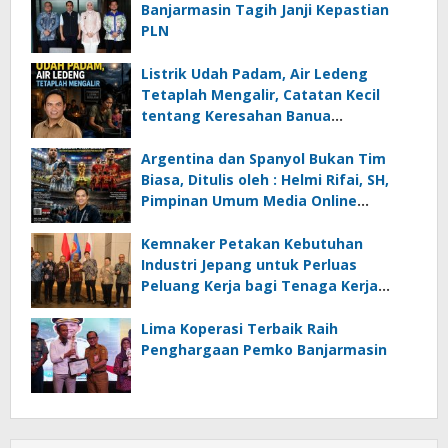
Banjarmasin Tagih Janji Kepastian
PLN
Listrik Udah Padam, Air Ledeng
Tetaplah Mengalir, Catatan Kecil
tentang Keresahan Banua
Menghadapi Krisis Energi dan
Ancaman Lingkungan, Oleh : Helmi
Argentina dan Spanyol Bukan Tim
Rifai, SH
Biasa, Ditulis oleh : Helmi Rifai, SH,
Pimpinan Umum Media Online
Kalseltenginfo.com
Kemnaker Petakan Kebutuhan
Industri Jepang untuk Perluas
Peluang Kerja bagi Tenaga Kerja
Indonesia
Lima Koperasi Terbaik Raih
Penghargaan Pemko Banjarmasin