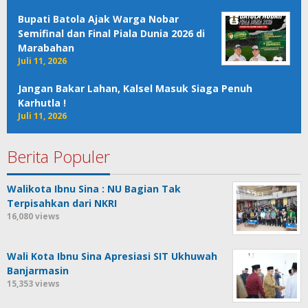
Bupati Batola Ajak Warga Nobar
Semifinal dan Final Piala Dunia 2026 di
Marabahan
Juli 11, 2026
Jangan Bakar Lahan, Kalsel Masuk Siaga Penuh
Karhutla !
Juli 11, 2026
Berita Populer
Walikota Ibnu Sina : NU Bagian Tak
Terpisahkan dari NKRI
16,080 views
Wali Kota Ibnu Sina Apresiasi SIT Ukhuwah
Banjarmasin
15,353 views