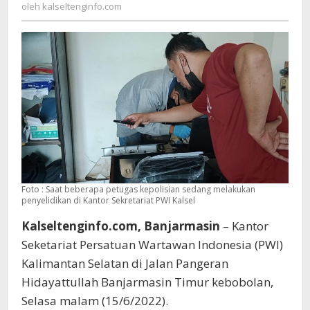
kalseltenginfo.com
oleh
kalseltenginfo.com
Disatroni
Maling
Foto : Saat beberapa petugas kepolisian sedang melakukan
penyelidikan di Kantor Sekretariat PWI Kalsel
Kalseltenginfo.com, Banjarmasin
– Kantor
Seketariat Persatuan Wartawan Indonesia (PWI)
Kalimantan Selatan di Jalan Pangeran
Hidayattullah Banjarmasin Timur kebobolan,
Selasa malam (15/6/2022).