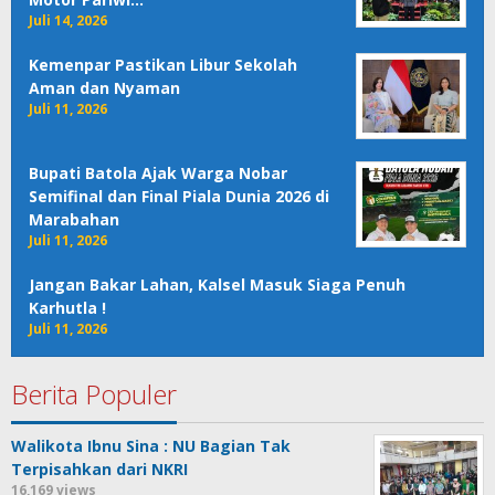
Juli 14, 2026
Kemenpar Pastikan Libur Sekolah
Aman dan Nyaman
Juli 11, 2026
Bupati Batola Ajak Warga Nobar
Semifinal dan Final Piala Dunia 2026 di
Marabahan
Juli 11, 2026
Jangan Bakar Lahan, Kalsel Masuk Siaga Penuh
Karhutla !
Juli 11, 2026
Berita Populer
Walikota Ibnu Sina : NU Bagian Tak
Terpisahkan dari NKRI
16,169 views