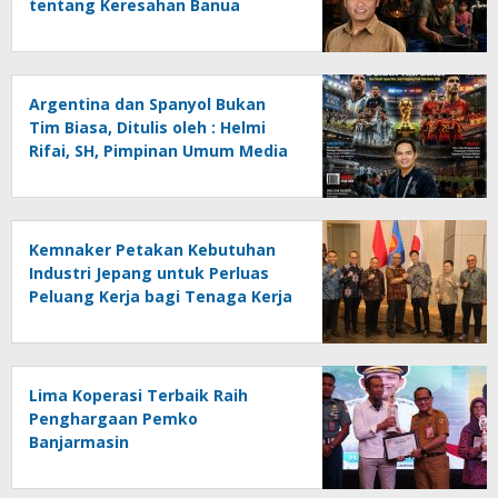
tentang Keresahan Banua
Menghadapi Krisis Energi dan
Ancaman Lingkungan, Oleh :
Helmi Rifai, SH
Argentina dan Spanyol Bukan
Tim Biasa, Ditulis oleh : Helmi
Rifai, SH, Pimpinan Umum Media
Online Kalseltenginfo.com
Kemnaker Petakan Kebutuhan
Industri Jepang untuk Perluas
Peluang Kerja bagi Tenaga Kerja
Indonesia
Lima Koperasi Terbaik Raih
Penghargaan Pemko
Banjarmasin