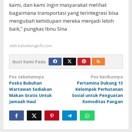
kami, dan kami ingin masyarakat melihat
bagaimana transportasi yang terintegrasi bisa
mengubah kehidupan mereka menjadi lebih
baik,” pungkas Ibnu Sina
oleh
kalseltenginfo.com
Ikuti Kami Pada
Navigasi
Pos sebelumnya
Pos berikutnya
Posko Bubuhan
Pertamina Dukung 13
pos
Wartawan Sediakan
Kelompok Perhutanan
Makan Gratis Untuk
Sosial untuk Penguatan
Jamaah Haul
Komoditas Pangan