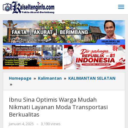
Lewati
ke
konten
Homepage
»
Kalimantan
»
KALIMANTAN SELATAN
»
Ibnu
Sina
Optimis
Ibnu Sina Optimis Warga Mudah
Warga
Nikmati Layanan Moda Transportasi
Mudah
Berkualitas
Nikmati
Layanan
Januari 4, 2025
oleh
-
3,190 views
Moda