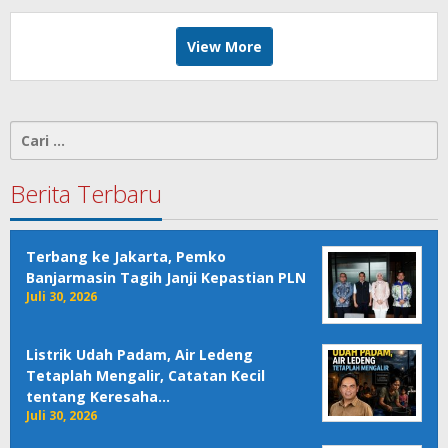
View More
Cari
untuk:
Berita Terbaru
Terbang ke Jakarta, Pemko
Banjarmasin Tagih Janji Kepastian PLN
Juli 30, 2026
Listrik Udah Padam, Air Ledeng
Tetaplah Mengalir, Catatan Kecil
tentang Keresaha…
Juli 30, 2026