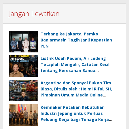
Jangan Lewatkan
Terbang ke Jakarta, Pemko
Banjarmasin Tagih Janji Kepastian
PLN
Listrik Udah Padam, Air Ledeng
Tetaplah Mengalir, Catatan Kecil
tentang Keresahan Banua
Menghadapi Krisis Energi dan
Ancaman Lingkungan, Oleh : Helmi
Argentina dan Spanyol Bukan Tim
Rifai, SH
Biasa, Ditulis oleh : Helmi Rifai, SH,
Pimpinan Umum Media Online
Kalseltenginfo.com
Kemnaker Petakan Kebutuhan
Industri Jepang untuk Perluas
Peluang Kerja bagi Tenaga Kerja
Indonesia