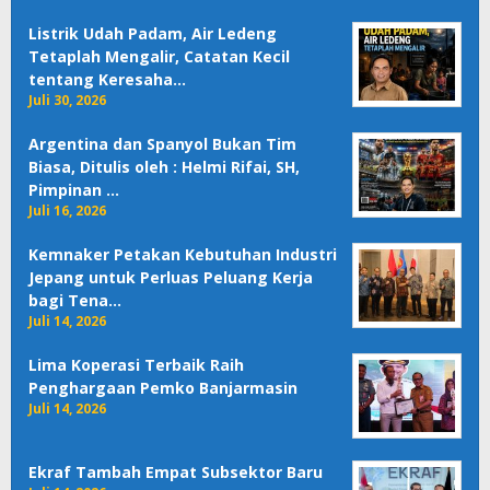
Listrik Udah Padam, Air Ledeng
Tetaplah Mengalir, Catatan Kecil
tentang Keresaha…
Juli 30, 2026
Argentina dan Spanyol Bukan Tim
Biasa, Ditulis oleh : Helmi Rifai, SH,
Pimpinan …
Juli 16, 2026
Kemnaker Petakan Kebutuhan Industri
Jepang untuk Perluas Peluang Kerja
bagi Tena…
Juli 14, 2026
Lima Koperasi Terbaik Raih
Penghargaan Pemko Banjarmasin
Juli 14, 2026
Ekraf Tambah Empat Subsektor Baru