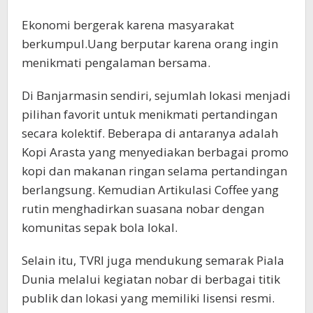
Ekonomi bergerak karena masyarakat
berkumpul.Uang berputar karena orang ingin
menikmati pengalaman bersama.
Di Banjarmasin sendiri, sejumlah lokasi menjadi
pilihan favorit untuk menikmati pertandingan
secara kolektif. Beberapa di antaranya adalah
Kopi Arasta yang menyediakan berbagai promo
kopi dan makanan ringan selama pertandingan
berlangsung. Kemudian Artikulasi Coffee yang
rutin menghadirkan suasana nobar dengan
komunitas sepak bola lokal.
Selain itu, TVRI juga mendukung semarak Piala
Dunia melalui kegiatan nobar di berbagai titik
publik dan lokasi yang memiliki lisensi resmi.