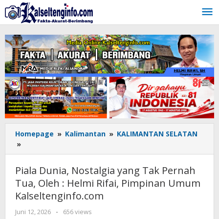
Lewati
ke
konten
Homepage
»
Kalimantan
»
KALIMANTAN SELATAN
»
Piala
Dunia,
Nostalgia
Piala Dunia, Nostalgia yang Tak Pernah
yang
Tua, Oleh : Helmi Rifai, Pimpinan Umum
Tak
Kalseltenginfo.com
Pernah
Tua,
Juni 12, 2026
oleh
-
656 views
Oleh