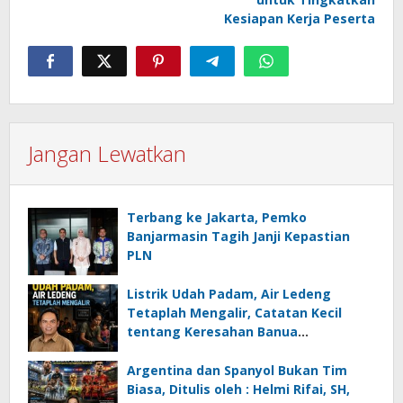
Kesiapan Kerja Peserta
Jangan Lewatkan
Terbang ke Jakarta, Pemko
Banjarmasin Tagih Janji Kepastian
PLN
Listrik Udah Padam, Air Ledeng
Tetaplah Mengalir, Catatan Kecil
tentang Keresahan Banua
Menghadapi Krisis Energi dan
Ancaman Lingkungan, Oleh : Helmi
Argentina dan Spanyol Bukan Tim
Rifai, SH
Biasa, Ditulis oleh : Helmi Rifai, SH,