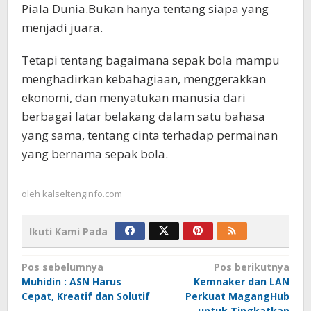
Piala Dunia.Bukan hanya tentang siapa yang
menjadi juara.
Tetapi tentang bagaimana sepak bola mampu
menghadirkan kebahagiaan, menggerakkan
ekonomi, dan menyatukan manusia dari
berbagai latar belakang dalam satu bahasa
yang sama, tentang cinta terhadap permainan
yang bernama sepak bola.
oleh
kalseltenginfo.com
Ikuti Kami Pada
Navigasi
Pos sebelumnya
Pos berikutnya
Muhidin : ASN Harus
Kemnaker dan LAN
pos
Cepat, Kreatif dan Solutif
Perkuat MagangHub
untuk Tingkatkan