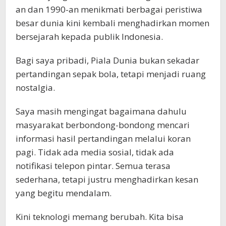
an dan 1990-an menikmati berbagai peristiwa
besar dunia kini kembali menghadirkan momen
bersejarah kepada publik Indonesia.
Bagi saya pribadi, Piala Dunia bukan sekadar
pertandingan sepak bola, tetapi menjadi ruang
nostalgia.
Saya masih mengingat bagaimana dahulu
masyarakat berbondong-bondong mencari
informasi hasil pertandingan melalui koran
pagi. Tidak ada media sosial, tidak ada
notifikasi telepon pintar. Semua terasa
sederhana, tetapi justru menghadirkan kesan
yang begitu mendalam.
Kini teknologi memang berubah. Kita bisa