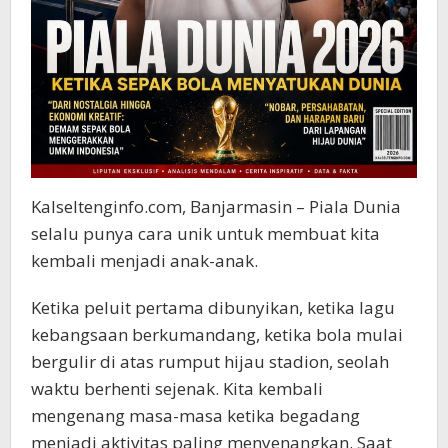
Kalseltenginfo.com, Banjarmasin – Piala Dunia
selalu punya cara unik untuk membuat kita
kembali menjadi anak-anak.
Ketika peluit pertama dibunyikan, ketika lagu
kebangsaan berkumandang, ketika bola mulai
bergulir di atas rumput hijau stadion, seolah
waktu berhenti sejenak. Kita kembali
mengenang masa-masa ketika begadang
menjadi aktivitas paling menyenangkan. Saat