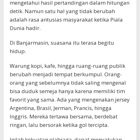
mengetahui hasil pertandingan dalam hitungan
detik. Namun satu hal yang tidak berubah
adalah rasa antusias masyarakat ketika Piala
Dunia hadir.
Di Banjarmasin, suasana itu terasa begitu
hidup.
Warung kopi, kafe, hingga ruang-ruang publik
berubah menjadi tempat berkumpul. Orang-
orang yang sebelumnya tidak saling mengenal
bisa duduk semeja hanya karena memiliki tim
favorit yang sama. Ada yang mengenakan jersey
Argentina, Brasil, Jerman, Prancis, hingga
Inggris. Mereka tertawa bersama, berdebat
ringan, lalu bersorak ketika gol tercipta.
Inilah kekuatan olahraga, dapat menyatukan