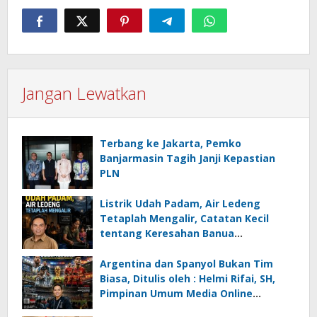
Jangan Lewatkan
Terbang ke Jakarta, Pemko
Banjarmasin Tagih Janji Kepastian
PLN
Listrik Udah Padam, Air Ledeng
Tetaplah Mengalir, Catatan Kecil
tentang Keresahan Banua
Menghadapi Krisis Energi dan
Ancaman Lingkungan, Oleh : Helmi
Argentina dan Spanyol Bukan Tim
Rifai, SH
Biasa, Ditulis oleh : Helmi Rifai, SH,
Pimpinan Umum Media Online
Kalseltenginfo.com