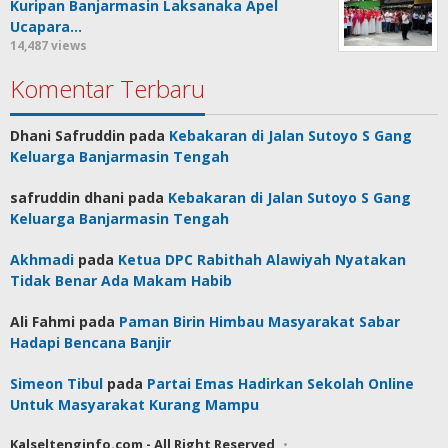
Kuripan Banjarmasin Laksanaka Apel
Ucapara…
14,487 views
Komentar Terbaru
Dhani Safruddin
pada
Kebakaran di Jalan Sutoyo S Gang
Keluarga Banjarmasin Tengah
safruddin dhani
pada
Kebakaran di Jalan Sutoyo S Gang
Keluarga Banjarmasin Tengah
Akhmadi
pada
Ketua DPC Rabithah Alawiyah Nyatakan
Tidak Benar Ada Makam Habib
Ali Fahmi
pada
Paman Birin Himbau Masyarakat Sabar
Hadapi Bencana Banjir
Simeon Tibul
pada
Partai Emas Hadirkan Sekolah Online
Untuk Masyarakat Kurang Mampu
Kalseltenginfo.com - All Right Reserved