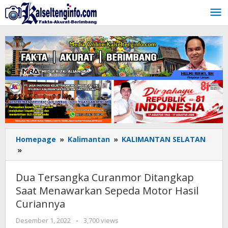
Lewati
ke
konten
Homepage
»
Kalimantan
»
KALIMANTAN SELATAN
»
Dua
Tersangka
Curanmor
Dua Tersangka Curanmor Ditangkap
Ditangkap
Saat Menawarkan Sepeda Motor Hasil
Saat
Curiannya
Menawarkan
Sepeda
Desember 1, 2022
oleh
-
3,700 views
Motor