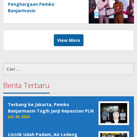
Penghargaan Pemko
Banjarmasin
View More
Cari
untuk:
Berita Terbaru
Terbang ke Jakarta, Pemko
Banjarmasin Tagih Janji Kepastian PLN
Juli 30, 2026
Listrik Udah Padam, Air Ledeng