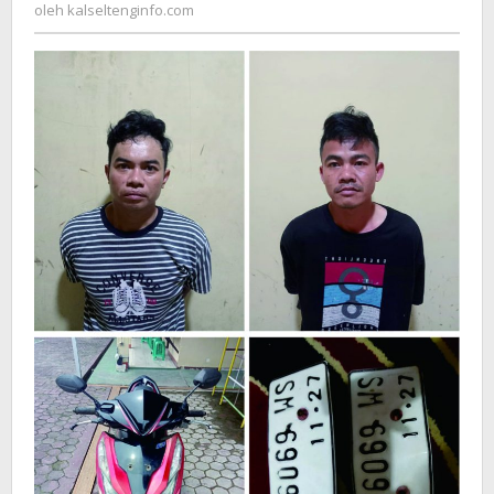
kalseltenginfo.com
oleh
kalseltenginfo.com
Hasil
Curiannya