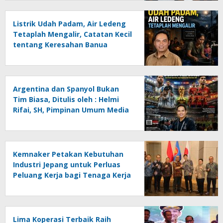
Listrik Udah Padam, Air Ledeng
Tetaplah Mengalir, Catatan Kecil
tentang Keresahan Banua
Menghadapi Krisis Energi dan
Ancaman Lingkungan, Oleh :
Helmi Rifai, SH
Argentina dan Spanyol Bukan
Tim Biasa, Ditulis oleh : Helmi
Rifai, SH, Pimpinan Umum Media
Online Kalseltenginfo.com
Kemnaker Petakan Kebutuhan
Industri Jepang untuk Perluas
Peluang Kerja bagi Tenaga Kerja
Indonesia
Lima Koperasi Terbaik Raih