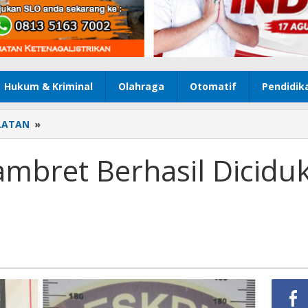
Hukum & Kriminal
Olahraga
Otomatif
Pendidik
LATAN
»
Dua
Tersangka
Jambret
ambret Berhasil Dicidu
Berhasil
Diciduk
Tim
Gabungan