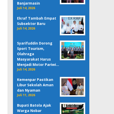
Banjarmasin
Juli 14, 2026
Ekraf Tambah Empat
Subsektor Baru
Juli 14, 2026
Syarifuddin Dorong
Sport Tourism,
Olahraga
Masyarakat Harus
Menjadi Motor Pariwi…
Juli 14, 2026
Kemenpar Pastikan
Libur Sekolah Aman
dan Nyaman
Juli 11, 2026
Bupati Batola Ajak
Warga Nobar