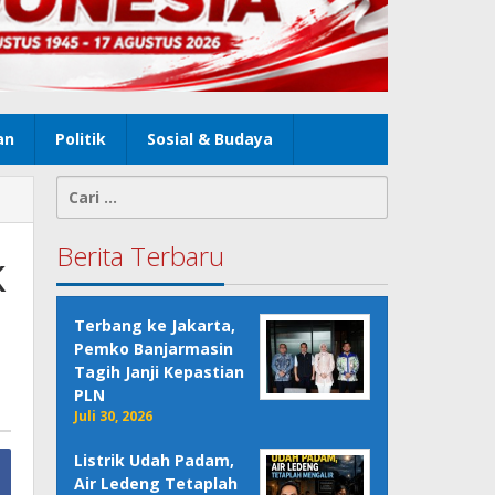
an
Politik
Sosial & Budaya
Cari
untuk:
Berita Terbaru
k
Terbang ke Jakarta,
Pemko Banjarmasin
Tagih Janji Kepastian
PLN
Juli 30, 2026
Listrik Udah Padam,
Air Ledeng Tetaplah