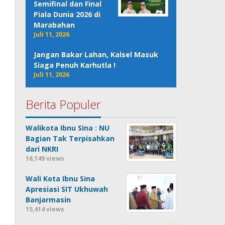
Semifinal dan Final
Piala Dunia 2026 di
Marabahan
Juli 11, 2026
Jangan Bakar Lahan, Kalsel Masuk
Siaga Penuh Karhutla !
Juli 11, 2026
Berita Populer
Walikota Ibnu Sina : NU
Bagian Tak Terpisahkan
dari NKRI
16,149 views
Wali Kota Ibnu Sina
Apresiasi SIT Ukhuwah
Banjarmasin
15,414 views