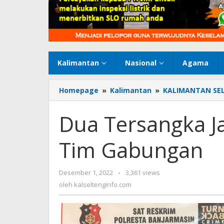
Kalimantan
Nasional
Agama
Homepage
»
Kalimantan
»
KALIMANTAN SE
Dua Tersangka J
Tim Gabungan
Desember 1, 2022
oleh
-
3,361 views
kalseltenginfo.com
oleh
kalseltenginfo.com