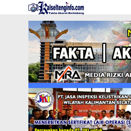
Lewati
ke
konten