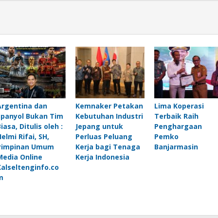
Argentina dan
Kemnaker Petakan
Lima Koperasi
Spanyol Bukan Tim
Kebutuhan Industri
Terbaik Raih
iasa, Ditulis oleh :
Jepang untuk
Penghargaan
elmi Rifai, SH,
Perluas Peluang
Pemko
Pimpinan Umum
Kerja bagi Tenaga
Banjarmasin
Media Online
Kerja Indonesia
Kalseltenginfo.co
m