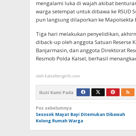
mengalami luka di wajah akibat benturan
warga setempat untuk dibawa ke RSUD Su
pun langsung dilaporkan ke Mapolsekta 
Tiga hari melakukan penyelidikan, akhir
diback-up oleh anggota Satuan Reserse Kr
Banjarmasin, dan anggota Direktorat Re
Resmob Polda Kalsel, berhasil menangka
oleh
kalseltenginfo.com
Ikuti Kami Pada
Navigasi
Pos sebelumnya
Sesosok Mayat Bayi Ditemukan Dibawah
pos
Kolong Rumah Warga