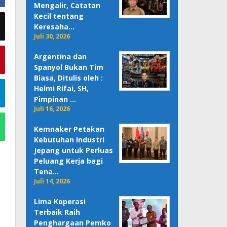
Mengalir, Catatan
Kecil tentang
Keresaha…
Juli 30, 2026
Argentina dan
Spanyol Bukan Tim
Biasa, Ditulis oleh :
Helmi Rifai, SH,
Pimpinan …
Juli 16, 2026
Kemnaker Petakan
Kebutuhan Industri
Jepang untuk Perluas
Peluang Kerja bagi
Tena…
Juli 14, 2026
Lima Koperasi
Terbaik Raih
Penghargaan Pemko