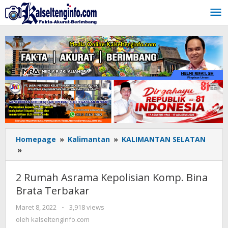
Lewati
ke
konten
Homepage
»
Kalimantan
»
KALIMANTAN SELATAN
»
2
Rumah
Asrama
2 Rumah Asrama Kepolisian Komp. Bina
Kepolisian
Brata Terbakar
Komp.
Bina
Maret 8, 2022
oleh
-
3,918 views
Brata
kalseltenginfo.com
oleh
kalseltenginfo.com
Terbakar