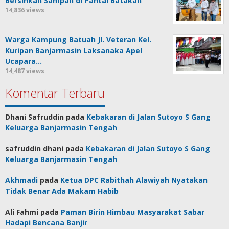
Bersihkan Sampah di Pantai Batakan
14,836 views
Warga Kampung Batuah Jl. Veteran Kel.
Kuripan Banjarmasin Laksanaka Apel
Ucapara…
14,487 views
Komentar Terbaru
Dhani Safruddin
pada
Kebakaran di Jalan Sutoyo S Gang
Keluarga Banjarmasin Tengah
safruddin dhani
pada
Kebakaran di Jalan Sutoyo S Gang
Keluarga Banjarmasin Tengah
Akhmadi
pada
Ketua DPC Rabithah Alawiyah Nyatakan
Tidak Benar Ada Makam Habib
Ali Fahmi
pada
Paman Birin Himbau Masyarakat Sabar
Hadapi Bencana Banjir