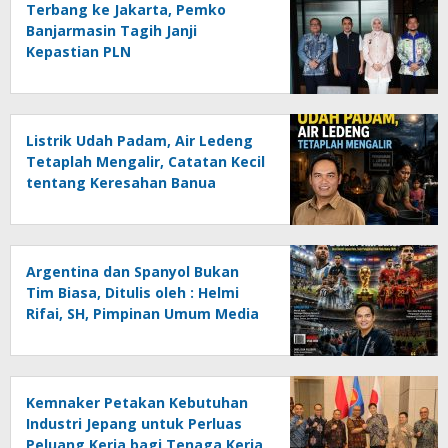
Terbang ke Jakarta, Pemko
Banjarmasin Tagih Janji
Kepastian PLN
Listrik Udah Padam, Air Ledeng
Tetaplah Mengalir, Catatan Kecil
tentang Keresahan Banua
Menghadapi Krisis Energi dan
Ancaman Lingkungan, Oleh :
Helmi Rifai, SH
Argentina dan Spanyol Bukan
Tim Biasa, Ditulis oleh : Helmi
Rifai, SH, Pimpinan Umum Media
Online Kalseltenginfo.com
Kemnaker Petakan Kebutuhan
Industri Jepang untuk Perluas
Peluang Kerja bagi Tenaga Kerja