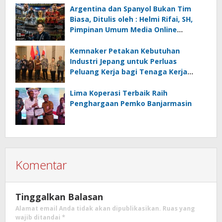
Ancaman Lingkungan, Oleh : Helmi
Argentina dan Spanyol Bukan Tim
Rifai, SH
Biasa, Ditulis oleh : Helmi Rifai, SH,
Pimpinan Umum Media Online
Kalseltenginfo.com
Kemnaker Petakan Kebutuhan
Industri Jepang untuk Perluas
Peluang Kerja bagi Tenaga Kerja
Indonesia
Lima Koperasi Terbaik Raih
Penghargaan Pemko Banjarmasin
Komentar
Tinggalkan Balasan
Alamat email Anda tidak akan dipublikasikan.
Ruas yang
wajib ditandai
*