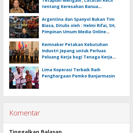
Tetaplah Mengalir, Catatan Kecil
tentang Keresahan Banua
Menghadapi Krisis Energi dan
Ancaman Lingkungan, Oleh : Helmi
Argentina dan Spanyol Bukan Tim
Rifai, SH
Biasa, Ditulis oleh : Helmi Rifai, SH,
Pimpinan Umum Media Online
Kalseltenginfo.com
Kemnaker Petakan Kebutuhan
Industri Jepang untuk Perluas
Peluang Kerja bagi Tenaga Kerja
Indonesia
Lima Koperasi Terbaik Raih
Penghargaan Pemko Banjarmasin
Komentar
Tinggalkan Balasan