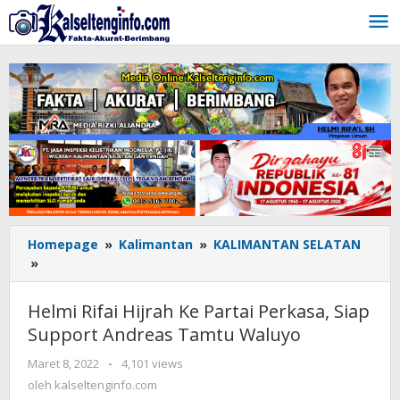
Lewati
ke
konten
Homepage
»
Kalimantan
»
KALIMANTAN SELATAN
»
Helmi
Rifai
Hijrah
Helmi Rifai Hijrah Ke Partai Perkasa, Siap
Ke
Support Andreas Tamtu Waluyo
Partai
Perkasa,
Maret 8, 2022
oleh
-
4,101 views
Siap
kalseltenginfo.com
oleh
kalseltenginfo.com
Support