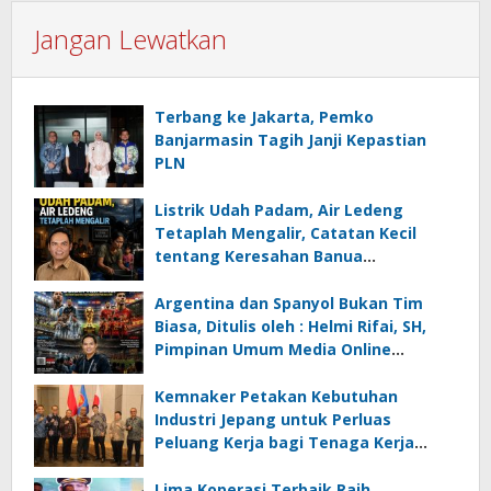
Jangan Lewatkan
Terbang ke Jakarta, Pemko
Banjarmasin Tagih Janji Kepastian
PLN
Listrik Udah Padam, Air Ledeng
Tetaplah Mengalir, Catatan Kecil
tentang Keresahan Banua
Menghadapi Krisis Energi dan
Ancaman Lingkungan, Oleh : Helmi
Argentina dan Spanyol Bukan Tim
Rifai, SH
Biasa, Ditulis oleh : Helmi Rifai, SH,
Pimpinan Umum Media Online
Kalseltenginfo.com
Kemnaker Petakan Kebutuhan
Industri Jepang untuk Perluas
Peluang Kerja bagi Tenaga Kerja
Indonesia
Lima Koperasi Terbaik Raih