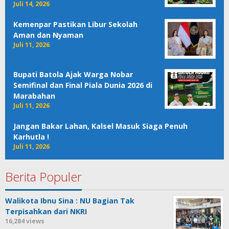
Juli 14, 2026
Kemenpar Pastikan Libur Sekolah
Aman dan Nyaman
Juli 11, 2026
Bupati Batola Ajak Warga Nobar
Semifinal dan Final Piala Dunia 2026 di
Marabahan
Juli 11, 2026
Jangan Bakar Lahan, Kalsel Masuk Siaga Penuh
Karhutla !
Juli 11, 2026
Berita Populer
Walikota Ibnu Sina : NU Bagian Tak
Terpisahkan dari NKRI
16,284 views