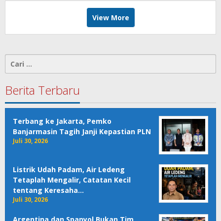
View More
Cari
untuk:
Berita Terbaru
Terbang ke Jakarta, Pemko
Banjarmasin Tagih Janji Kepastian PLN
Juli 30, 2026
Listrik Udah Padam, Air Ledeng
Tetaplah Mengalir, Catatan Kecil
tentang Keresaha…
Juli 30, 2026
Argentina dan Spanyol Bukan Tim