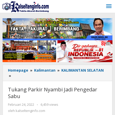
Lewati
ke
konten
Homepage
»
Kalimantan
»
KALIMANTAN SELATAN
»
Tukang
Parkir
Nyambi
Tukang Parkir Nyambi Jadi Pengedar
Jadi
Sabu
Pengedar
Sabu
Februari 24, 2022
oleh
-
6,459 views
kalseltenginfo.com
oleh
kalseltenginfo.com