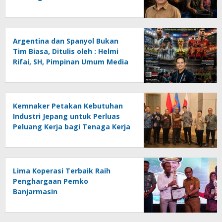
Menghadapi Krisis Energi dan
Ancaman Lingkungan, Oleh :
Helmi Rifai, SH
Argentina dan Spanyol Bukan
Tim Biasa, Ditulis oleh : Helmi
Rifai, SH, Pimpinan Umum Media
Online Kalseltenginfo.com
Kemnaker Petakan Kebutuhan
Industri Jepang untuk Perluas
Peluang Kerja bagi Tenaga Kerja
Indonesia
Lima Koperasi Terbaik Raih
Penghargaan Pemko
Banjarmasin