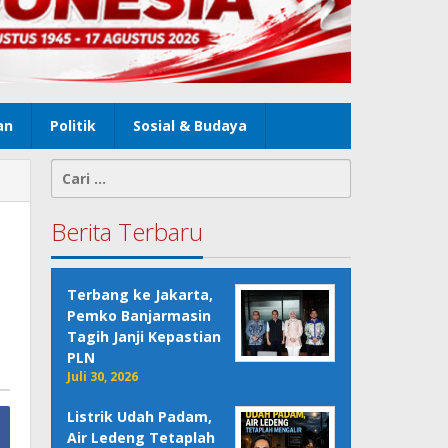
an
Politik
Sosial & Budaya
Cari
untuk:
Berita Terbaru
Terbang ke Jakarta,
Pemko Banjarmasin
Tagih Janji Kepastian
PLN
Juli 30, 2026
Listrik Udah Padam,
Air Ledeng Tetaplah