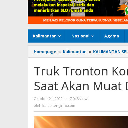
Kalimantan
Nasional
Agama
Homepage
»
Kalimantan
»
KALIMANTAN SE
Truk Tronton Ko
Saat Akan Muat 
Oktober 21, 2022
oleh
-
7,048 views
kalseltenginfo.com
oleh
kalseltenginfo.com