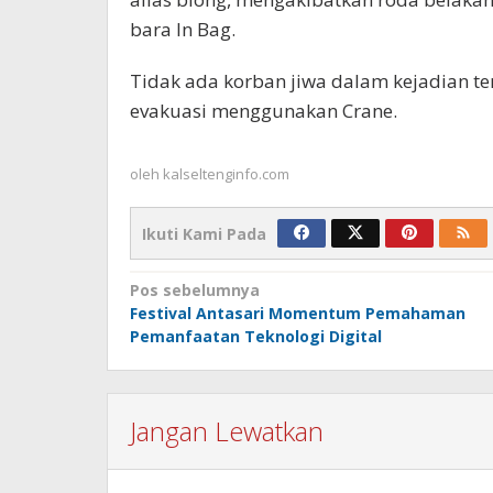
bara In Bag.
Tidak ada korban jiwa dalam kejadian ter
evakuasi menggunakan Crane.
oleh
kalseltenginfo.com
Ikuti Kami Pada
Navigasi
Pos sebelumnya
Festival Antasari Momentum Pemahaman
pos
Pemanfaatan Teknologi Digital
Jangan Lewatkan