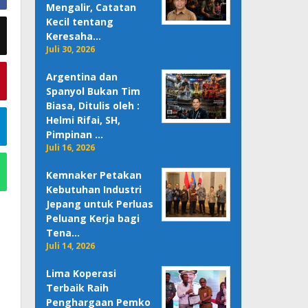
Mengalir, Catatan
Kecil tentang
Keresaha…
Juli 30, 2026
Argentina dan
Spanyol Bukan Tim
Biasa, Ditulis oleh :
Helmi Rifai, SH,
Pimpinan …
Juli 16, 2026
Kemnaker Petakan
Kebutuhan Industri
Jepang untuk Perluas
Peluang Kerja bagi
Tena…
Juli 14, 2026
Lima Koperasi
Terbaik Raih
Penghargaan Pemko