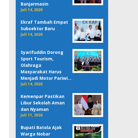
Banjarmasin
Juli 14, 2026
Ekraf Tambah Empat
Subsektor Baru
Juli 14, 2026
Syarifuddin Dorong
Sport Tourism,
Olahraga
Masyarakat Harus
Menjadi Motor Pariwi…
Juli 14, 2026
Kemenpar Pastikan
Libur Sekolah Aman
dan Nyaman
Juli 11, 2026
Bupati Batola Ajak
Warga Nobar