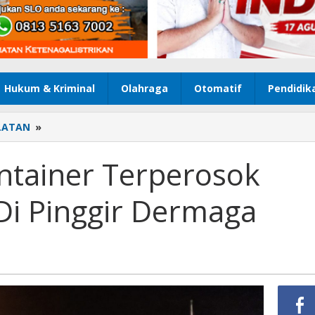
Hukum & Kriminal
Olahraga
Otomatif
Pendidik
LATAN
»
Truk
Tronton
Kontainer
ntainer Terperosok
Terperosok
Saat
Di Pinggir Dermaga
Akan
Muat
Di
Pinggir
Dermaga