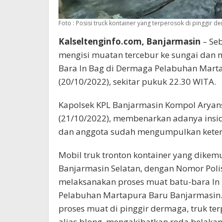
Foto : Posisi truck kontainer yang terperosok di pinggir 
Kalseltenginfo.com, Banjarmasin
– Seb
mengisi muatan tercebur ke sungai dan
Bara In Bag di Dermaga Pelabuhan Mart
(20/10/2022), sekitar pukuk 22.30 WITA.
Kapolsek KPL Banjarmasin Kompol Aryansy
(21/10/2022), membenarkan adanya insid
dan anggota sudah mengumpulkan ketera
Mobil truk tronton kontainer yang dikemu
Banjarmasin Selatan, dengan Nomor Polisi
melaksanakan proses muat batu-bara In
Pelabuhan Martapura Baru Banjarmasin.
proses muat di pinggir dermaga, truk ter
alias blong, mengakibatkan roda belakan