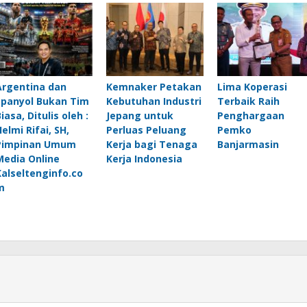
Argentina dan
Kemnaker Petakan
Lima Koperasi
Spanyol Bukan Tim
Kebutuhan Industri
Terbaik Raih
iasa, Ditulis oleh :
Jepang untuk
Penghargaan
elmi Rifai, SH,
Perluas Peluang
Pemko
Pimpinan Umum
Kerja bagi Tenaga
Banjarmasin
Media Online
Kerja Indonesia
Kalseltenginfo.co
m