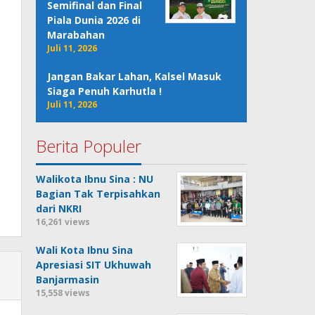
Semifinal dan Final
Piala Dunia 2026 di
Marabahan
Juli 11, 2026
Jangan Bakar Lahan, Kalsel Masuk
Siaga Penuh Karhutla !
Juli 11, 2026
Berita Populer
Walikota Ibnu Sina : NU
Bagian Tak Terpisahkan
dari NKRI
16,261 views
Wali Kota Ibnu Sina
Apresiasi SIT Ukhuwah
Banjarmasin
15,558 views