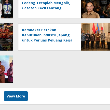
Ledeng Tetaplah Mengalir,
Catatan Kecil tentang
Keresahan Banua
Menghadapi Krisis Energi dan
Ancaman Lingkungan, Oleh :
Helmi Rifai, SH
Kemnaker Petakan
Kebutuhan Industri Jepang
untuk Perluas Peluang Kerja
bagi Tenaga Kerja Indonesia
View More