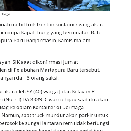
dermaga
uah mobil truk tronton kontainer yang akan
 menimpa Kapal Tiung yang bermuatan Batu
apura Baru Banjarmasin, Kamis malam
ah, SIK aaat dikonfirmasi Jum’at
en di Pelabuhan Martapura Baru tersebut,
ngan dari 3 orang saksi.
dikan oleh SY (40) warga Jalan Kelayan B
 (Nopol) DA 8389 IC warna hijau saat itu akan
 Bag ke dalam Kontainer di Dermaga
 Namun, saat truck mundur akan parkir untuk
perosok ke sungai lantaran rem tidak berfungsi
g truk menimpa kapal tiung yang berisi batu-