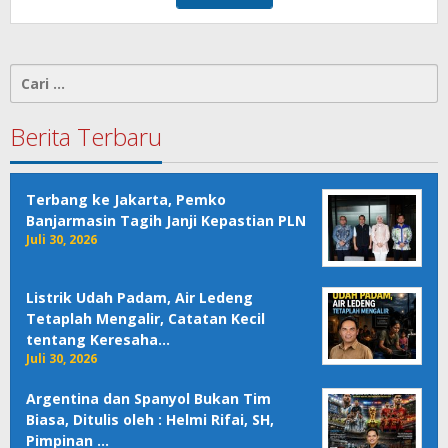
Cari
untuk:
Berita Terbaru
Terbang ke Jakarta, Pemko
Banjarmasin Tagih Janji Kepastian PLN
Juli 30, 2026
Listrik Udah Padam, Air Ledeng
Tetaplah Mengalir, Catatan Kecil
tentang Keresaha…
Juli 30, 2026
Argentina dan Spanyol Bukan Tim
Biasa, Ditulis oleh : Helmi Rifai, SH,
Pimpinan …