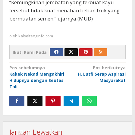
“Kemungkinan jembatan yang terbuat kayu
tersebut tidak kuat menahan beban truk yang
bermuatan semen,” ujarnya.(MUD)
oleh
kalseltenginfo.com
Ikuti Kami Pada
Navigasi
Pos sebelumnya
Pos berikutnya
Kakek Nekad Mengakhiri
H. Lutfi Serap Aspirasi
pos
Hidupnya dengan Seutas
Masyarakat
Tali
Jangan Lewatkan