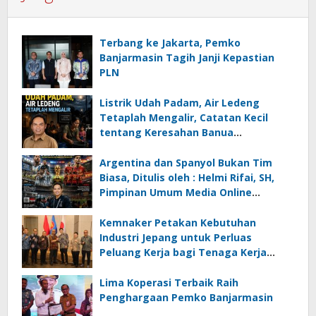
Terbang ke Jakarta, Pemko
Banjarmasin Tagih Janji Kepastian
PLN
Listrik Udah Padam, Air Ledeng
Tetaplah Mengalir, Catatan Kecil
tentang Keresahan Banua
Menghadapi Krisis Energi dan
Ancaman Lingkungan, Oleh : Helmi
Argentina dan Spanyol Bukan Tim
Rifai, SH
Biasa, Ditulis oleh : Helmi Rifai, SH,
Pimpinan Umum Media Online
Kalseltenginfo.com
Kemnaker Petakan Kebutuhan
Industri Jepang untuk Perluas
Peluang Kerja bagi Tenaga Kerja
Indonesia
Lima Koperasi Terbaik Raih
Penghargaan Pemko Banjarmasin