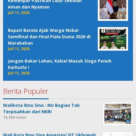
Kemenpar Pastikan Libur Sekolah
Aman dan Nyaman
Juli 11, 2026
Bupati Batola Ajak Warga Nobar
Semifinal dan Final Piala Dunia 2026 di
Marabahan
Juli 11, 2026
Jangan Bakar Lahan, Kalsel Masuk Siaga Penuh
Karhutla !
Juli 11, 2026
Berita Populer
Walikota Ibnu Sina : NU Bagian Tak
Terpisahkan dari NKRI
16,300 views
Wali Kota Ibnu Sina Apresiasi SIT Ukhuwah