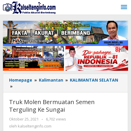
Lewati
ke
konten
Homepage
»
Kalimantan
»
KALIMANTAN SELATAN
»
Truk
Molen
Bermuatan
Truk Molen Bermuatan Semen
Semen
Terguling Ke Sungai
Terguling
Ke
Oktober 25, 2021
oleh
-
6,702 views
Sungai
kalseltenginfo.com
oleh
kalseltenginfo.com